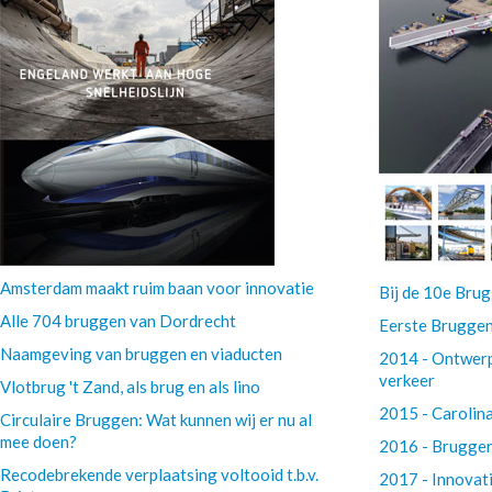
Amsterdam maakt ruim baan voor innovatie
Bij de 10e Bru
Alle 704 bruggen van Dordrecht
Eerste Bruggen
Naamgeving van bruggen en viaducten
2014 - Ontwerp
verkeer
Vlotbrug 't Zand, als brug en als lino
2015 - Carolin
Circulaire Bruggen: Wat kunnen wij er nu al
mee doen?
2016 - Bruggen
Recodebrekende verplaatsing voltooid t.b.v.
2017 - Innova