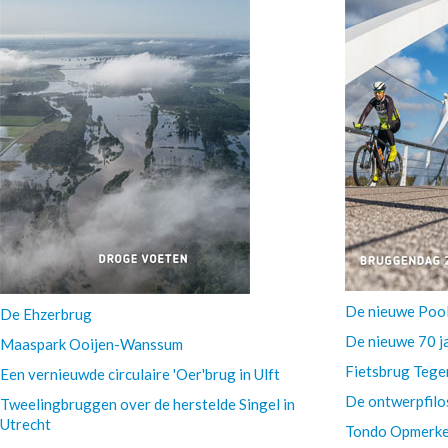
De nieuwe Poo
De Ehzerbrug
De nieuwe 70 j
Maaspark Ooijen-Wanssum
Fietsbrug Tege
Een vernieuwde circulaire 'Oer'brug in Ulft
De ontwerpfilo
Tweelingbruggen over de herstelde Singel in
Utrecht
Tondo Opmerkel