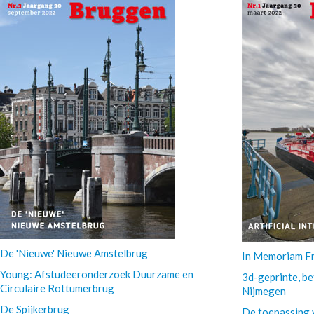
De 'Nieuwe' Nieuwe Amstelbrug
In Memoriam F
Young: Afstudeeronderzoek Duurzame en
3d-geprinte, b
Circulaire Rottumerbrug
Nijmegen
De Spijkerbrug
De toepassing va