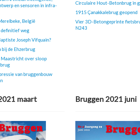
Circulaire Hout-Betonbrug in g
twerp en sensoren in infra-
1915 Çanakkalebrug geopend
Merelbeke, België
Vier 3D-Betongeprinte fietsbr
N243
definitief weg
aptiste Joseph Vifquain?
 bij de Ehzerbrug
n Maastricht over sloop
rbrug
mpressie van bruggenbouw
an
2021 maart
Bruggen 2021 juni