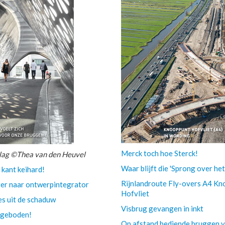
Merck toch hoe Sterck!
lag ©Thea van den Heuvel
Waar blijft die 'Sprong over het 
kant keihard!
Rijnlandroute Fly-overs A4 K
r naar ontwerpintegrator
Hofvliet
es uit de schaduw
Visbrug gevangen in inkt
ngeboden!
Op afstand bediende bruggen v