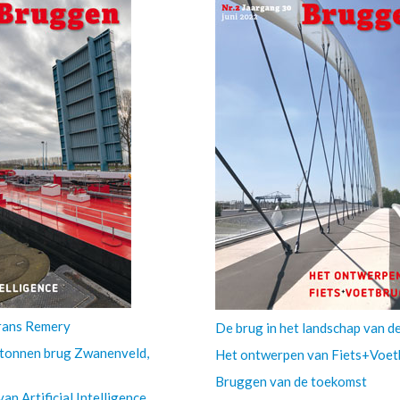
rans Remery
De brug in het landschap van 
etonnen brug Zwanenveld,
Het ontwerpen van Fiets+Voe
Bruggen van de toekomst
n Artificial Intelligence,