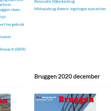
Renovatie Nijkerkerbrug
latform
Michauxbrug Almere: ingetogen eyecatcher
ruggen slaan.
Poll
ert hergebruik
etunnel
Research (SBIR)
Bruggen 2020 december