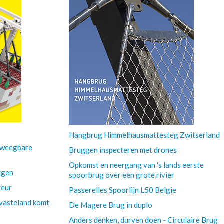
Hangbrug Himmelhausmattesteg Zwitserland
beweegbare
Bruggen inspecteren met drones
Opkomst en neergang van 's lands eerste
ggen
spoorbrug over een grote rivier
teur
Passerelles Spoorlijn L50 Belgie
s vasteland komt
De Magere Brug in duplo
Anders denken, durven doen - Circulaire Brug