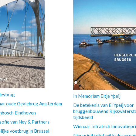
leybrug
In Memoriam Eltje Ypeij
aar oude Gevlebrug Amsterdam
De betekenis van El Ypeij voor
bruggenbouwend Rijkswatersta
nbosch Eindhoven
tijdsbeeld
sofie van Ney & Partners
Winnaar Infratech Innovatiepr
ijke voetbrug in Brussel
Nieuw initiatief wil in de verv