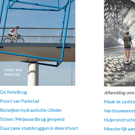
De Ketelbrug
Afbeelding oms
Poort van Parkstad
Maak de zachte 
Bezwijken hydraulische cilinder
Van bouwmeeste
Stöner/Meijwaardbrug geopend
Hulpconstructi
Duurzame stadsbruggen in Amersfoort
Meesterlijk aa