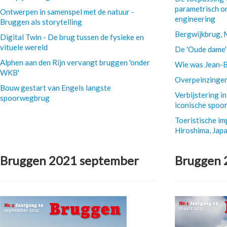
parametrisch on
Ontwerpen in samenspel met de natuur -
engineering
Bruggen als storytelling
Bergwijkbrug, 
Digital Twin - De brug tussen de fysieke en
vituele wereld
De 'Oude dame' 
Alphen aan den Rijn vervangt bruggen 'onder
Wie was Jean-B
WKB'
Overpeinzingen
Bouw gestart van Engels langste
Verbijstering i
spoorwegbrug
iconische spoo
Toeristische i
Hiroshima, Jap
Bruggen 2021 september
Bruggen 