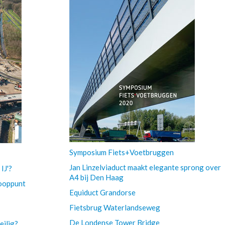
Symposium Fiets+Voetbruggen
Jan Linzelviaduct maakt elegante sprong over
IJ'?
A4 bij Den Haag
nooppunt
Equiduct Grandorse
Fietsbrug Waterlandseweg
De Londense Tower Bridge
eilig?