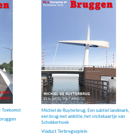
de Toekomst
Michiel de Ruyterbrug. Een subtiel landmark,
een brug met ambitie, het visitekaartje van
tbruggen
Schokkerhoek
Viaduct Terbregseplein