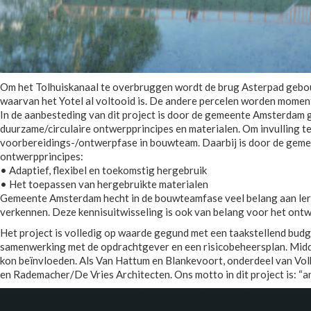
Om het Tolhuiskanaal te overbruggen wordt de brug Asterpad gebou
waarvan het Yotel al voltooid is. De andere percelen worden momente
In de aanbesteding van dit project is door de gemeente Amsterdam ge
duurzame/circulaire ontwerpprincipes en materialen. Om invulling te 
voorbereidings-/ontwerpfase in bouwteam. Daarbij is door de geme
ontwerpprincipes:
• Adaptief, flexibel en toekomstig hergebruik
• Het toepassen van hergebruikte materialen
Gemeente Amsterdam hecht in de bouwteamfase veel belang aan leren
verkennen. Deze kennisuitwisseling is ook van belang voor het ontw
Het project is volledig op waarde gegund met een taakstellend budg
samenwerking met de opdrachtgever en een risicobeheersplan. Midde
kon beïnvloeden. Als Van Hattum en Blankevoort, onderdeel van Vol
en Rademacher/De Vries Architecten. Ons motto in dit project is: “a