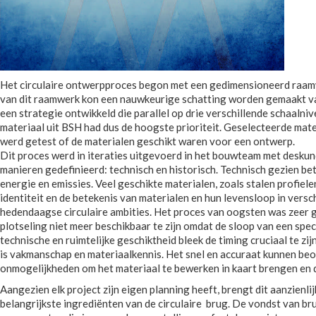
Het circulaire ontwerpproces begon met een gedimensioneerd raam
van dit raamwerk kon een nauwkeurige schatting worden gemaakt van
een strategie ontwikkeld die parallel op drie verschillende schaal
materiaal uit BSH had dus de hoogste prioriteit. Geselecteerde mat
werd getest of de materialen geschikt waren voor een ontwerp.
Dit proces werd in iteraties uitgevoerd in het bouwteam met deskun
manieren gedefinieerd: technisch en historisch. Technisch gezien 
energie en emissies. Veel geschikte materialen, zoals stalen profiele
identiteit en de betekenis van materialen en hun levensloop in vers
hedendaagse circulaire ambities. Het proces van oogsten was zeer ge
plotseling niet meer beschikbaar te zijn omdat de sloop van een sp
technische en ruimtelijke geschiktheid bleek de timing cruciaal te z
is vakmanschap en materiaalkennis. Het snel en accuraat kunnen beoo
onmogelijkheden om het materiaal te bewerken in kaart brengen en 
Aangezien elk project zijn eigen planning heeft, brengt dit aanzien
belangrijkste ingrediënten van de circulaire brug. De vondst van bru