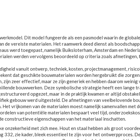
werkmodel. Dit model fungeerde als een pasmodel waarin de global
 de vereiste materialen. Het raamwerk deed dienst als boodschappe
niveaus werd toegepast, namelijk Buiksloterham, Amsterdam en Nederl
erialen werden vervolgens beoordeeld op criteria zoals afmetingen,
digheid vanuit ontwerp, techniek, kosten, projectmanagement, risic
betekent dat geschikte bouwmaterialen worden hergebruikt die zorge
n, zijn zeer effectief, maar ze zijn generiek en hebben daarom weinig
chillende bouwwerken. Deze symbolische strategie heeft een lange tr
structureerd opgezet, maar in de praktijk kwamen er altijd obstakel
ecifiek gebouw werd uitgesteld. De afmetingen van veelbelovende bo
ijn. Het vrijkomen van de materialen moest namelijk samenvallen met d
rdelen van potentiële materialen bespaart veel tijd, onderzoekskost
de constructieve eigenschappen van het materiaal inschatten.
lijke onzekerheid met zich mee. Hout en staal hebben als groot voord
g 332, zie kader, bleek essentieel te zijn voor het ontwerpproces. D