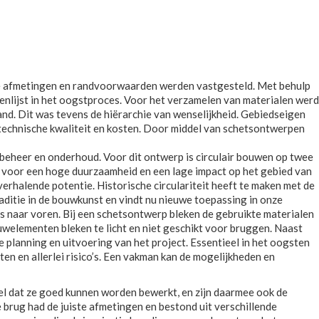
e afmetingen en randvoorwaarden werden vastgesteld. Met behulp
nlijst in het oogstproces. Voor het verzamelen van materialen werd
and. Dit was tevens de hiërarchie van wenselijkheid. Gebiedseigen
 technische kwaliteit en kosten. Door middel van schetsontwerpen
obeheer en onderhoud. Voor dit ontwerp is circulair bouwen op twee
n voor een hoge duurzaamheid en een lage impact op het gebied van
 verhalende potentie. Historische circulariteit heeft te maken met de
aditie in de bouwkunst en vindt nu nieuwe toepassing in onze
s naar voren. Bij een schetsontwerp bleken de gebruikte materialen
uwelementen bleken te licht en niet geschikt voor bruggen. Naast
e planning en uitvoering van het project. Essentieel in het oogsten
en en allerlei risico’s. Een vakman kan de mogelijkheden en
eel dat ze goed kunnen worden bewerkt, en zijn daarmee ook de
e brug had de juiste afmetingen en bestond uit verschillende