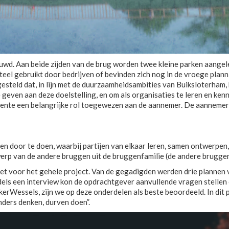
wd. Aan beide zijden van de brug worden twee kleine parken aangel
el gebruikt door bedrijven of bevinden zich nog in de vroege plannin
steld dat, in lijn met de duurzaamheidsambities van Buiksloterham, 
geven aan deze doelstelling, en om als organisaties te leren en kenni
ente een belangrijke rol toegewezen aan de aannemer. De aannemer 
 door te doen, waarbij partijen van elkaar leren, samen ontwerpen,
erp van de andere bruggen uit de bruggenfamilie (de andere bruggen
et voor het gehele project. Van de gegadigden werden drie plannen v
ls een interview kon de opdrachtgever aanvullende vragen stellen 
kerWessels, zijn we op deze onderdelen als beste beoordeeld. In di
nders denken, durven doen”.