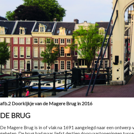
afb.2 Doorkijkje van de Magere Brug in 2016
DE BRUG
De Magere Brug is in of vlak na 1691 aangelegd naar een ontwerp 
geheten. De brug had maar liefst dertien doorvaartopeningen tusse