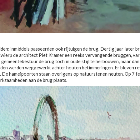
dden; inmiddels passeerden ook rijtuigen de brug. Dertig jaar later
twierp de architect Piet Kramer een reeks vervangende bruggen, var
 gemeentebestuur de brug toch in oude stijl te herbouwen, maar dan
jkheden werden weggewerkt achter houten betimmeringen. Er bleven r
. De hameipoorten staan overigens op natuurstenen neuten. Op 7 fe
erkzaamheden aan de brug plaats.