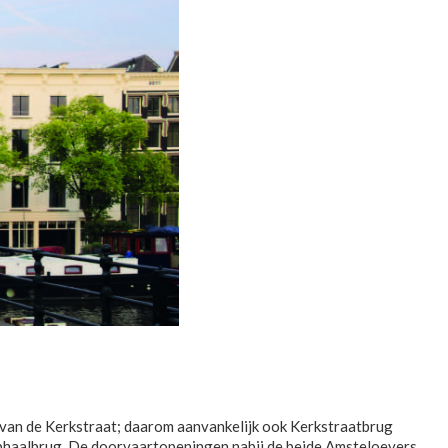
 van de Kerkstraat; daarom aanvankelijk ook Kerkstraatbrug
ophaalbrug. De doorvaartopeningen nabij de beide Amsteloevers