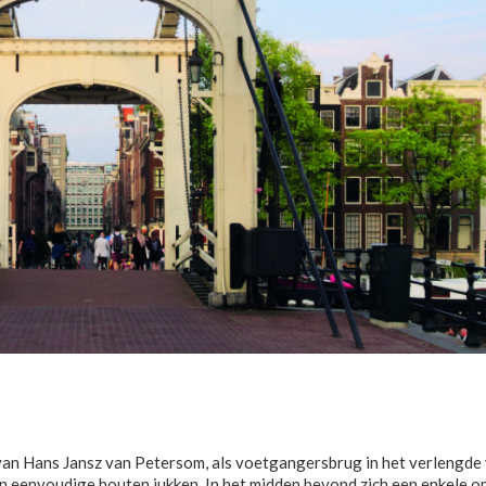
van Hans Jansz van Petersom, als voetgangersbrug in het verlengde
n eenvoudige houten jukken. In het midden bevond zich een enkele 