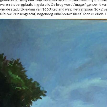
waren als bergplaats in gebruik. De brug wordt ‘mager’ genoemd van
vierde staduitbreiding van 1663 gepland was. Het rampjaar 1672 v
Nieuwe Prinsengracht) nagenoeg onbebouwd bleef. Toen er einde 17