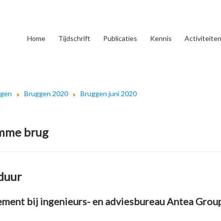
Home
Tijdschrift
Publicaties
Kennis
Activiteite
ggen
Bruggen 2020
Bruggen juni 2020
imme brug
sduur
ment bij ingenieurs- en adviesbureau Antea Grou