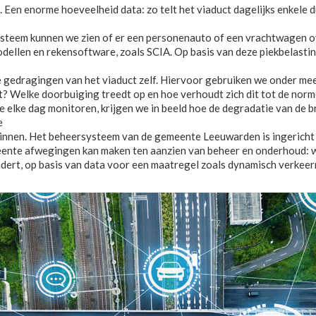
 Een enorme hoeveelheid data: zo telt het viaduct dagelijks enkele
systeem kunnen we zien of er een personenauto of een vrachtwagen ov
odellen en rekensoftware, zoals SCIA. Op basis van deze piekbelast
 gedragingen van het viaduct zelf. Hiervoor gebruiken we onder mee
? Welke doorbuiging treedt op en hoe verhoudt zich dit tot de norm
elke dag monitoren, krijgen we in beeld hoe de degradatie van de br
e
er binnen. Het beheersysteem van de gemeente Leeuwarden is ingerich
ente afwegingen kan maken ten aanzien van beheer en onderhoud: w
nadert, op basis van data voor een maatregel zoals dynamisch verk