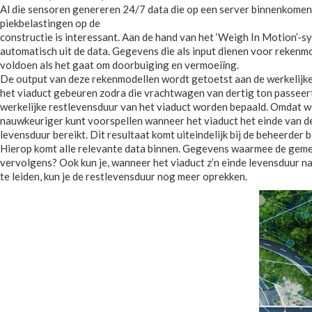
Al die sensoren genereren 24/7 data die op een server binnenkomen.
piekbelastingen op de
constructie is interessant. Aan de hand van het ‘Weigh In Motion’-
automatisch uit de data. Gegevens die als input dienen voor rekenm
voldoen als het gaat om doorbuiging en vermoeiïng.
De output van deze rekenmodellen wordt getoetst aan de werkelijke
het viaduct gebeuren zodra die vrachtwagen van dertig ton passeert
werkelijke restlevensduur van het viaduct worden bepaald. Omdat we 
nauwkeuriger kunt voorspellen wanneer het viaduct het einde van d
levensduur bereikt. Dit resultaat komt uiteindelijk bij de beheerd
Hierop komt alle relevante data binnen. Gegevens waarmee de geme
vervolgens? Ook kun je, wanneer het viaduct z’n einde levensduur 
te leiden, kun je de restlevensduur nog meer oprekken.