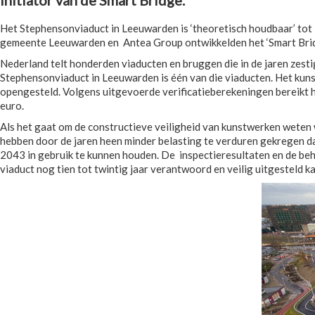
initiator van de Smart Bridge.
Het Stephensonviaduct in Leeuwarden is ‘theoretisch houdbaar’ tot 2
gemeente Leeuwarden en Antea Group ontwikkelden het ‘Smart Bridge
Nederland telt honderden viaducten en bruggen die in de jaren zesti
Stephensonviaduct in Leeuwarden is één van die viaducten. Het kuns
opengesteld. Volgens uitgevoerde verificatieberekeningen bereikt h
euro.
Als het gaat om de constructieve veiligheid van kunstwerken weten we
hebben door de jaren heen minder belasting te verduren gekregen da
2043 in gebruik te kunnen houden. De inspectieresultaten en de behe
viaduct nog tien tot twintig jaar verantwoord en veilig uitgesteld 