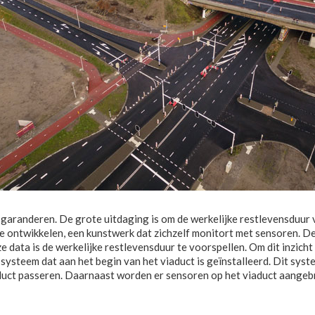
 garanderen. De grote uitdaging is om de werkelijke restlevensduur
 ontwikkelen, een kunstwerk dat zichzelf monitort met sensoren. Dez
 data is de werkelijke restlevensduur te voorspellen. Om dit inzicht
systeem dat aan het begin van het viaduct is geïnstalleerd. Dit syst
t passeren. Daarnaast worden er sensoren op het viaduct aangebrac