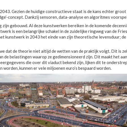
043. Gezien de huidige constructieve staat is de kans echter groot 
’-concept. Dankzij sensoren, data-analyse en algoritmes voorspelt 
g zijn gebouwd. Al deze kunstwerken bereiken in de komende decennia
twerk is een belangrijke schakel in de zuidelijke ringweg van de Fr
et kunstwerk in 2043 het einde van zijn theoretische levensduur; de
 dat de theorie niet altijd de wetten van de praktijk volgt. Dit is z
n de belastingen waarop ze gedimensioneerd zijn. Dit maakt het aan
ergegevens die over dit viaduct bekend zijn, lijken dit te onderstre
kan worden, kunnen er vele miljoenen euro’s bespaard worden.