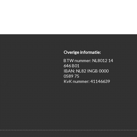
Overige informatie:
BTW nummer: NL8012 14
646 B01
IBAN: NL82 INGB 0000
0589 75
KvK nummer: 41146639
ten