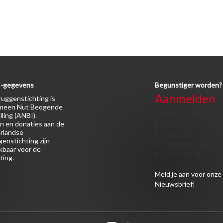
-gegevens
Begunstiger worden?
Aanmelden
uggenstichting is
meen Nut Beogende
Voor alle soorten
lling (ANBI).
n en donaties aan de
begunstigers gelden
rlandse
kortingen op activitei
enstichting zijn
en publicaties van de
kbaar voor de
Bruggenstichting.
ting.
Meld
je aan
voor onze
Nieuwsbrief!