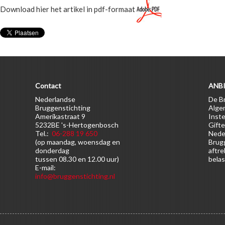
Download hier het artikel in pdf-formaat
Contact
ANBI
Nederlandse
De Br
Bruggenstichting
Alge
Amerikastraat 9
Inste
5232BE 's-Hertogenbosch
Gifte
Tel.:
06-288 19 650
Nede
(op maandag, woensdag en
Brugg
donderdag
aftre
tussen 08.30 en 12.00 uur)
belas
E-mail:
info@bruggenstichting.nl