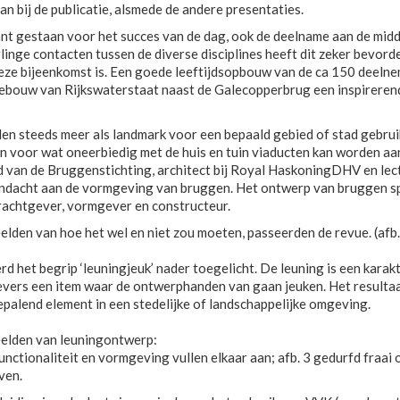
an bij de publicatie, alsmede de andere presentaties.
nt gestaan voor het succes van de dag, ook de deelname aan de mid
inge contacten tussen de diverse disciplines heeft dit zeker bevorde
eze bijeenkomst is. Een goede leeftijdsopbouw van de ca 150 deelne
t gebouw van Rijkswaterstaat naast de Galecopperbrug een inspirere
n steeds meer als landmark voor een bepaald gebied of stad gebrui
an voor wat oneerbiedig met de huis en tuin viaducten kan worden aa
id van de Bruggenstichting, architect bij Royal HaskoningDHV en lec
andacht aan de vormgeving van bruggen. Het ontwerp van bruggen spe
rachtgever, vormgever en constructeur.
lden van hoe het wel en niet zou moeten, passeerden de revue. (afb
d het begrip ‘leuningjeuk’ nader toegelicht. De leuning is een kara
ers een item waar de ontwerphanden van gaan jeuken. Het resultaat i
palend element in een stedelijke of landschappelijke omgeving.
elden van leuningontwerp:
functionaliteit en vormgeving vullen elkaar aan; afb. 3 gedurfd fraa
ven.