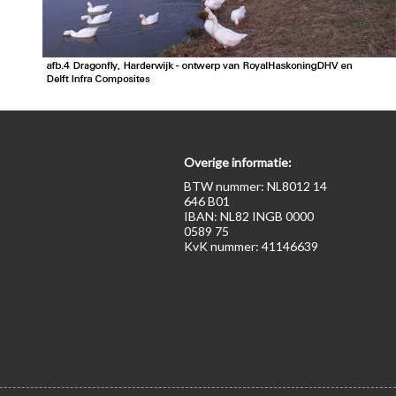
Overige informatie:
BTW nummer: NL8012 14
646 B01
IBAN: NL82 INGB 0000
0589 75
KvK nummer: 41146639
ten