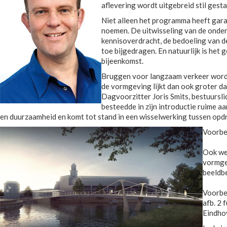
aflevering wordt uitgebreid stil gesta
Niet alleen het programma heeft gara
noemen. De uitwisseling van de onderl
kennisoverdracht, de bedoeling van d
toe bijgedragen. En natuurlijk is he
bijeenkomst.
Bruggen voor langzaam verkeer worde
de vormgeving lijkt dan ook groter d
Dagvoorzitter Joris Smits, bestuursl
besteedde in zijn introductie ruime a
en duurzaamheid en komt tot stand in een wisselwerking tussen opd
Voorbee
Ook wer
vormgev
beeldbe
Voorbe
afb. 2 
Eindho