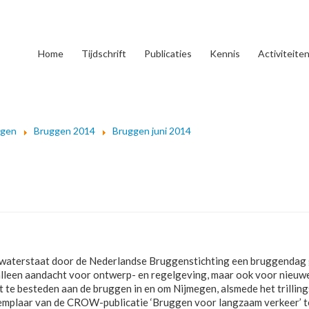
Home
Tijdschrift
Publicaties
Kennis
Activiteite
ggen
Bruggen 2014
Bruggen juni 2014
kswaterstaat door de Nederlandse Bruggenstichting een bruggendag 
alleen aandacht voor ontwerp- en regelgeving, maar ook voor nieuwe
te besteden aan de bruggen in en om Nijmegen, alsmede het trillin
emplaar van de CROW-publicatie ‘Bruggen voor langzaam verkeer’ te