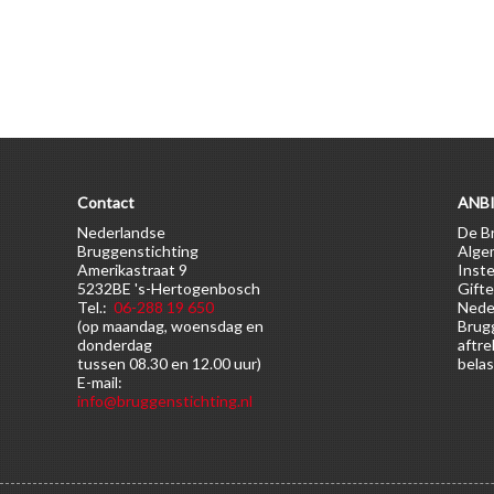
Contact
ANBI
Nederlandse
De Br
Bruggenstichting
Alge
Amerikastraat 9
Inste
5232BE 's-Hertogenbosch
Gifte
Tel.:
06-288 19 650
Nede
(op maandag, woensdag en
Brugg
donderdag
aftre
tussen 08.30 en 12.00 uur)
belas
E-mail:
info@bruggenstichting.nl