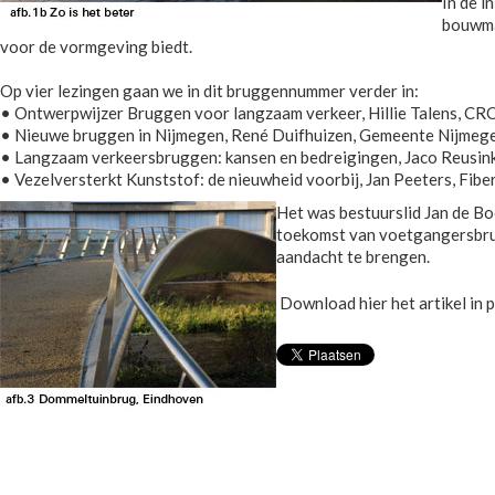
In de i
bouwmat
voor de vormgeving biedt.
Op vier lezingen gaan we in dit bruggennummer verder in:
• Ontwerpwijzer Bruggen voor langzaam verkeer, Hillie Talens, C
• Nieuwe bruggen in Nijmegen, René Duifhuizen, Gemeente Nijmeg
• Langzaam verkeersbruggen: kansen en bedreigingen, Jaco Reusi
• Vezelversterkt Kunststof: de nieuwheid voorbij, Jan Peeters, Fib
Het was bestuurslid Jan de Bo
toekomst van voetgangersbru
aandacht te brengen.
Download hier het artikel in