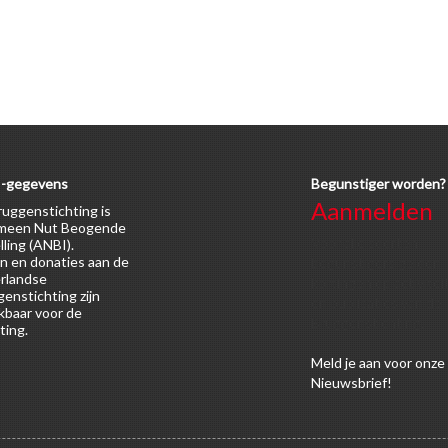
-gegevens
Begunstiger worden?
Aanmelden
uggenstichting is
meen Nut Beogende
Voor alle soorten
lling (ANBI).
n en donaties aan de
begunstigers gelden
rlandse
kortingen op activitei
enstichting zijn
en publicaties van de
kbaar voor de
Bruggenstichting.
ting.
Meld
je aan
voor onze
Nieuwsbrief!