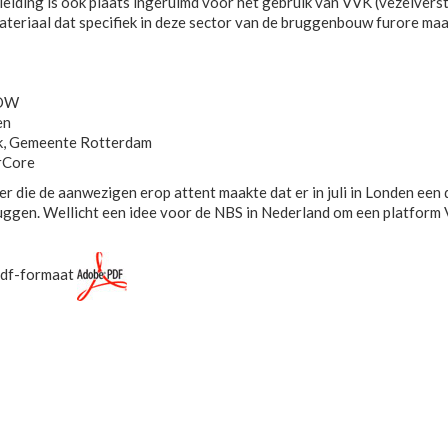
nleiding is ook plaats ingeruimd voor het gebruik van VVK (vezelvers
eriaal dat specifiek in deze sector van de bruggenbouw furore maa
ROW
en
nk, Gemeente Rotterdam
erCore
er die de aanwezigen erop attent maakte dat er in juli in Londen e
ggen. Wellicht een idee voor de NBS in Nederland om een platfor
 pdf-formaat