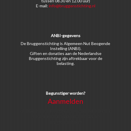
tussen 08.30 en 12.00 uur)
E-mail:
info@bruggenstichting.nl
ANBI-gegevens
De Bruggenstichting is Algemeen Nut Beogende
Instelling (ANBI).
Giften en donaties aan de Nederlandse
Bruggenstichting zijn aftrekbaar voor de
belasting.
Begunstiger worden?
Aanmelden
Voor alle soorten begunstigers gelden kortingen
op activiteiten en publicaties van de
Bruggenstichting.