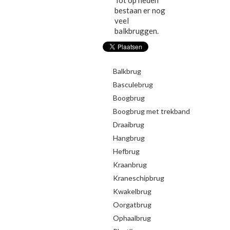
Tot op heden
bestaan er nog
veel
balkbruggen.
Balkbrug
Basculebrug
Boogbrug
Boogbrug met trekband
Draaibrug
Hangbrug
Hefbrug
Kraanbrug
Kraneschipbrug
Kwakelbrug
Oorgatbrug
Ophaalbrug