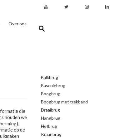
n
Over ons
Balkbrug
Basculebrug
Boogbrug
Boogbrug met trekband
Draaibrug
formatie die
ens houden we
Hangbrug
herming).
Hefbrug
rmatie op de
Kraanbrug
ruikmaken