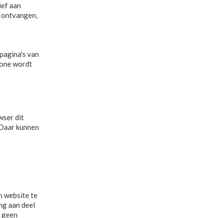
ief aan
) ontvangen,
pagina's van
hone wordt
wser dit
 Daar kunnen
n website te
ng aan deel
j geen