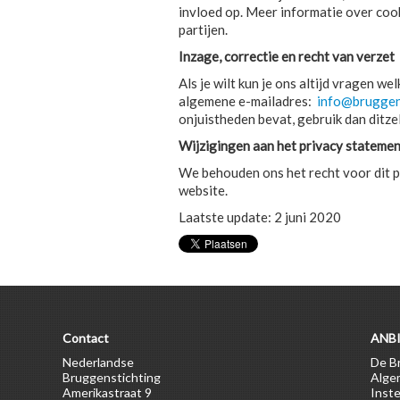
invloed op. Meer informatie over coo
partijen.
Inzage, correctie en recht van verzet
Als je wilt kun je ons altijd vragen 
algemene e-mailadres:
info@bruggens
onjuistheden bevat, gebruik dan ditze
Wijzigingen aan het privacy stateme
We behouden ons het recht voor dit pr
website.
Laatste update: 2 juni 2020
Contact
ANBI
Nederlandse
De Br
Bruggenstichting
Alge
Amerikastraat 9
Inste