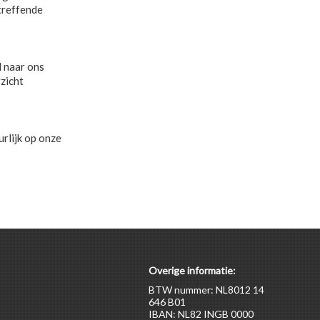
treffende
l naar ons
zicht
rlijk op onze
Overige informatie:
BTW nummer: NL8012 14
646 B01
IBAN: NL82 INGB 0000