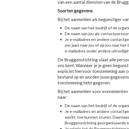
van een aantal diensten van de Brugg
Soorten gegevens
Bij het aanmelden als begunstiger v
De naam van het bedrijf of de organis
De naam van jou als contactpersoon v
Je e-mailadres en andere contactgeg
per jaar) naar jou of via jou naar he
e-mailadres onder andere uitnodig
De Bruggenstichting slaat alle perso
ons bent. Wanneer je je geen begunstig
expliciet hiervoor toestemming aan o
bestand op en worden jouw gegevens de
toestemming hebt gegeven.
Bij het aanmelden voor evenementen (
naar:
De naam van het bedrijf of de organis
Je e-mailadres en andere contactgege
werkt, toe kunnen sturen. Daarnaast
Bruggenstichting georganiseerde 
Je relatie tot de Bruggenstichting 