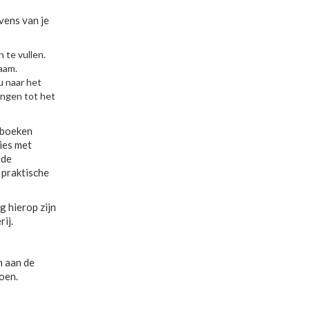
vens van je
n te vullen.
naam.
u naar het
gingen tot het
 boeken
ies met
ede
 praktische
 hierop zijn
rij.
m aan de
oen.