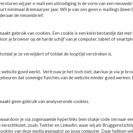
rsturen wij per e-mail een uitnodiging in de vorm van een nieuwsbr
urt minimaal driemaal per jaar. Wil je van ons geen e-mailings (meer
nderaan de nieuwsbrief.
akt gebruik van cookies. Een cookie is een klein bestandje dat met 
or je browser op de harde schijf van je computer, tablet of smartp
totdat je ze verwijdert of totdat de looptijd verstreken is.
website goed werkt. Vertrouw je het toch niet, dan kun je via je bro
 gebeuren dat sommige functies van de website minder goed werken.
maakt geen gebruik van analyserende cookies.
waardoor je via zogenaamde hyperlinks (een stukje code om naar ee
terechtkomt, zoals Twitter en LinkedIn, waar wij als Bruggenstichti
cookies van deze media geplaatst op jouw computer. Daar hebben wi