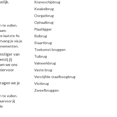
elijk.
Kraneschipbrug
Kwakelbrug
Oorgatbrug
Ophaalbrug
n te vullen.
Plaatligger
naam.
e laatste 4x
Rolbrug
tvang je via je
Staartbrug
venementen.
Toekomst bruggen
nstiger van
Tuibrug
nzij jij
Vakwerkbrug
nen we ons
 hiervoor
Vaste brug
Verstijfde staafboogbrug
vragen we je
Vlotbrug
Zweefbruggen
n te vullen.
arvoor jij
de