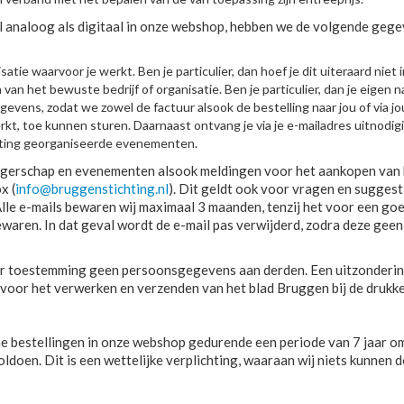
l analoog als digitaal in onze webshop, hebben we de volgende gege
atie waarvoor je werkt. Ben je particulier, dan hoef je dit uiteraard niet i
an het bewuste bedrijf of organisatie. Ben je particulier, dan je eigen 
evens, zodat we zowel de factuur alsook de bestelling naar jou of via jo
werkt, toe kunnen sturen. Daarnaast ontvang je via je e-mailadres uitnodi
hting georganiseerde evenementen.
igerschap en evenementen alsook meldingen voor het aankopen van
x (
info@bruggenstichting.nl
). Dit geldt ook voor vragen en suggest
Alle e-mails bewaren wij maximaal 3 maanden, tenzij het voor een go
ewaren. In dat geval wordt de e-mail pas verwijderd, zodra deze geen
r toestemming geen persoonsgegevens aan derden. Een uitzondering
voor het verwerken en verzenden van het blad Bruggen bij de drukke
e bestellingen in onze webshop gedurende een periode van 7 jaar o
ldoen. Dit is een wettelijke verplichting, waaraan wij niets kunnen d