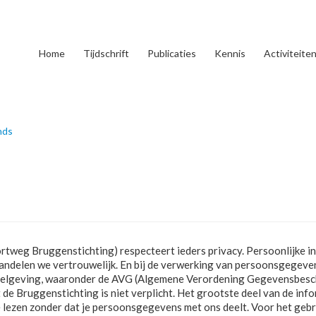
Home
Tijdschrift
Publicaties
Kennis
Activiteite
nds
tweg Bruggenstichting) respecteert ieders privacy. Persoonlijke in
ehandelen we vertrouwelijk. En bij de verwerking van persoonsgegev
regelgeving, waaronder de AVG (Algemene Verordening Gegevensbesc
e Bruggenstichting is niet verplicht. Het grootste deel van de info
e lezen zonder dat je persoonsgegevens met ons deelt. Voor het geb