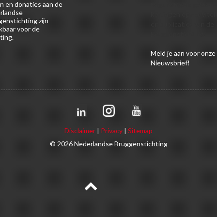
n en donaties aan de
begunstigers gelden
rlandse
kortingen op activitei
enstichting zijn
en publicaties van de
kbaar voor de
Bruggenstichting.
ting.
Meld
je aan
voor onze
Nieuwsbrief!
Disclaimer
|
Privacy
|
Sitemap
© 2026 Nederlandse Bruggenstichting