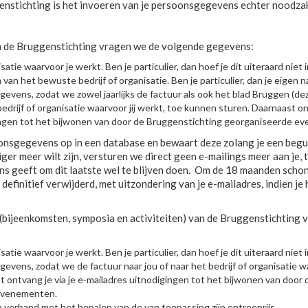
enstichting is het invoeren van je persoonsgegevens echter noodzak
an de Bruggenstichting vragen we de volgende gegevens:
atie waarvoor je werkt. Ben je particulier, dan hoef je dit uiteraard niet i
an het bewuste bedrijf of organisatie. Ben je particulier, dan je eigen 
evens, zodat we zowel jaarlijks de factuur als ook het blad Bruggen (dez
t bedrijf of organisatie waarvoor jij werkt, toe kunnen sturen. Daarnaast on
ingen tot het bijwonen van door de Bruggenstichting georganiseerde e
onsgegevens op in een database en bewaart deze zolang je een begu
er meer wilt zijn, versturen we direct geen e-mailings meer aan je, te
ns geeft om dit laatste wel te blijven doen. Om de 18 maanden scho
finitief verwijderd, met uitzondering van je e-mailadres, indien je
bijeenkomsten, symposia en activiteiten) van de Bruggenstichting 
atie waarvoor je werkt. Ben je particulier, dan hoef je dit uiteraard niet i
vens, zodat we de factuur naar jou of naar het bedrijf of organisatie wa
 ontvang je via je e-mailadres uitnodigingen tot het bijwonen van door 
evenementen.
in verband met het bepalen van de van toepassing zijn entreeprijs.