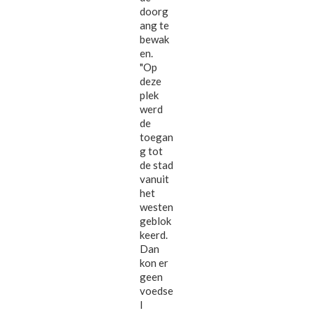
doorg
ang te
bewak
en.
"Op
deze
plek
werd
de
toegan
g tot
de stad
vanuit
het
westen
geblok
keerd.
Dan
kon er
geen
voedse
l