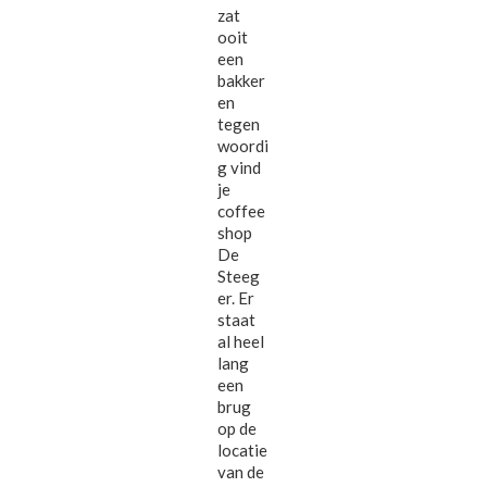
zat
ooit
een
bakker
en
tegen
woordi
g vind
je
coffee
shop
De
Steeg
er. Er
staat
al heel
lang
een
brug
op de
locatie
van de