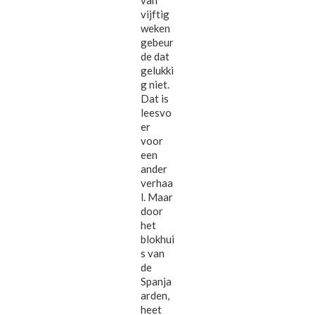
van
vijftig
weken
gebeur
de dat
gelukki
g niet.
Dat is
leesvo
er
voor
een
ander
verhaa
l. Maar
door
het
blokhui
s van
de
Spanja
arden,
heet