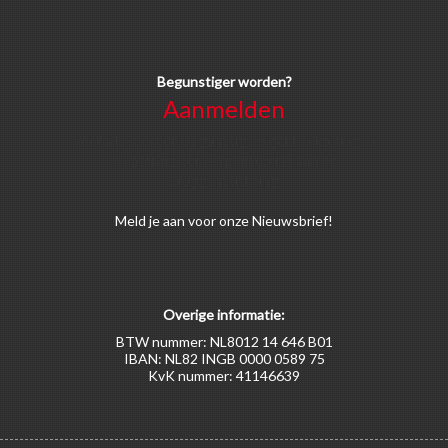
Begunstiger worden?
Aanmelden
Voor alle soorten begunstigers gelden kortingen
op activiteiten en publicaties van de
Bruggenstichting.
Meld
je aan
voor onze Nieuwsbrief!
Overige informatie:
BTW nummer: NL8012 14 646 B01
IBAN: NL82 INGB 0000 0589 75
KvK nummer: 41146639