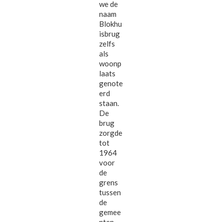
we de
naam
Blokhu
isbrug
zelfs
als
woonp
laats
genote
erd
staan.
De
brug
zorgde
tot
1964
voor
de
grens
tussen
de
gemee