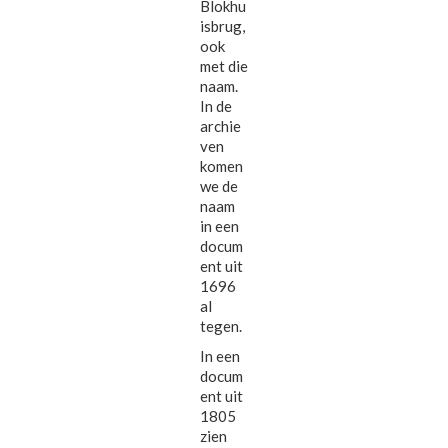
Blokhu
isbrug,
ook
met die
naam.
In de
archie
ven
komen
we de
naam
in een
docum
ent uit
1696
al
tegen.
In een
docum
ent uit
1805
zien