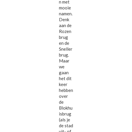
n met
mooie
namen.
Denk
aan de
Rozen
brug
en de
Sneller
brug.
Maar
we
gaan
het dit
keer
hebben
over
de
Blokhu
isbrug
(als je
de stad
uit- of