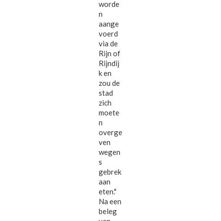
worde
n
aange
voerd
via de
Rijn of
Rijndij
k en
zou de
stad
zich
moete
n
overge
ven
wegen
s
gebrek
aan
eten."
Na een
beleg