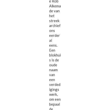
e Rob
Alkema
de van
het
streek
archief
ons
eerder
al
eens.
Een
blokhui
s is de
oude
naam
van
een
verded
igings
werk,
om een
bepaal
de