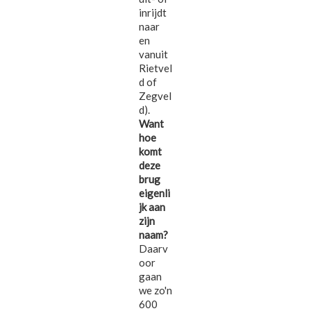
inrijdt
naar
en
vanuit
Rietvel
d of
Zegvel
d).
Want
hoe
komt
deze
brug
eigenli
jk aan
zijn
naam?
Daarv
oor
gaan
we zo'n
600