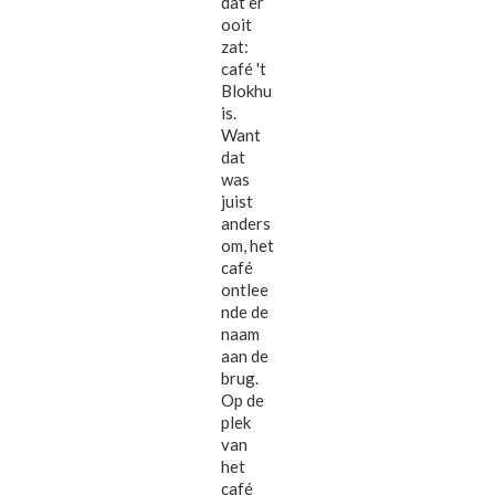
dat er
ooit
zat:
café 't
Blokhu
is.
Want
dat
was
juist
anders
om, het
café
ontlee
nde de
naam
aan de
brug.
Op de
plek
van
het
café