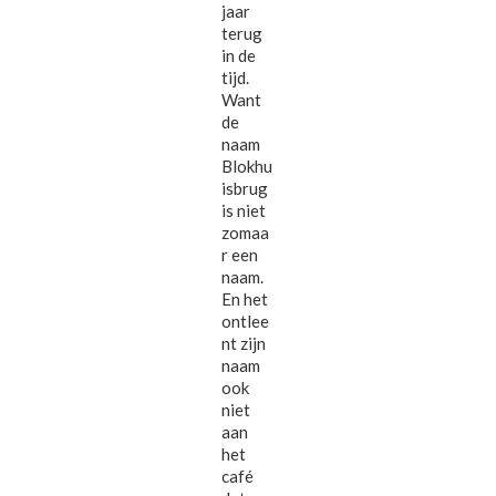
jaar
terug
in de
tijd.
Want
de
naam
Blokhu
isbrug
is niet
zomaa
r een
naam.
En het
ontlee
nt zijn
naam
ook
niet
aan
het
café