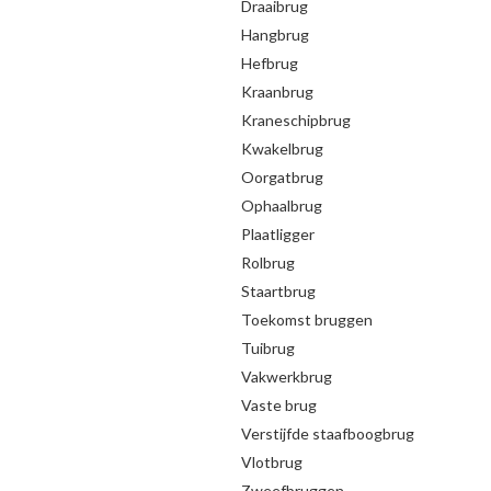
Draaibrug
Hangbrug
Hefbrug
Kraanbrug
Kraneschipbrug
Kwakelbrug
Oorgatbrug
Ophaalbrug
Plaatligger
Rolbrug
Staartbrug
Toekomst bruggen
Tuibrug
Vakwerkbrug
Vaste brug
Verstijfde staafboogbrug
Vlotbrug
Zweefbruggen