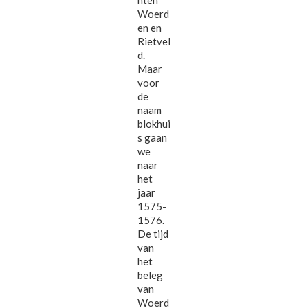
nten
Woerd
en en
Rietvel
d.
Maar
voor
de
naam
blokhui
s gaan
we
naar
het
jaar
1575-
1576.
De tijd
van
het
beleg
van
Woerd