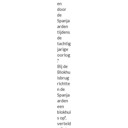
en
door
de
Spanja
arden
tijdens
de
tachtig
jarige
oorlog
."
Bij de
Blokhu
isbrug
richtte
n de
Spanja
arden
een
blokhui
s op",
verteld