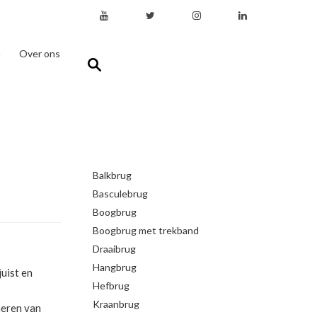
n
Over ons
Balkbrug
Basculebrug
Boogbrug
Boogbrug met trekband
Draaibrug
Hangbrug
uist en
Hefbrug
Kraanbrug
neren van