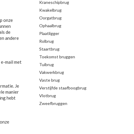
Kraneschipbrug
Kwakelbrug
Oorgatbrug
op onze
Ophaalbrug
kunnen
als de
Plaatligger
een andere
Rolbrug
Staartbrug
Toekomst bruggen
n e-mail met
Tuibrug
Vakwerkbrug
Vaste brug
rmatie. Je
Verstijfde staafboogbrug
ele manier
Vlotbrug
ing hebt
Zweefbruggen
 onze