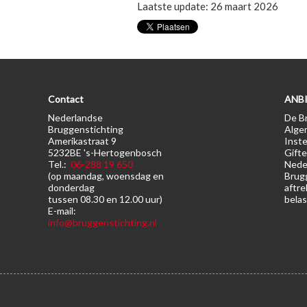
Laatste update: 26 maart 2026
Contact
ANBI
Nederlandse
De Br
Bruggenstichting
Alge
Amerikastraat 9
Inste
5232BE 's-Hertogenbosch
Gifte
Tel.:
06-288 19 650
Nede
(op maandag, woensdag en
Brugg
donderdag
aftre
tussen 08.30 en 12.00 uur)
belas
E-mail:
info@bruggenstichting.nl