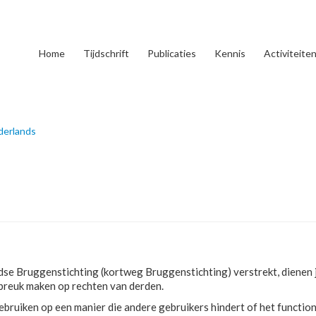
Home
Tijdschrift
Publicaties
Kennis
Activiteite
derlands
dse Bruggenstichting (kortweg Bruggenstichting) verstrekt, dienen j
nbreuk maken op rechten van derden.
ebruiken op een manier die andere gebruikers hindert of het functio