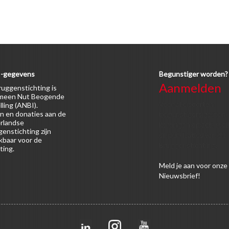
-gegevens
Begunstiger worden?
Aanmelden
uggenstichting is
meen Nut Beogende
Voor alle soorten
lling (ANBI).
n en donaties aan de
begunstigers gelden
rlandse
kortingen op activitei
enstichting zijn
en publicaties van de
kbaar voor de
Bruggenstichting.
ting.
Meld
je aan
voor onze
Nieuwsbrief!