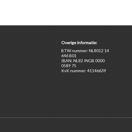
Overige informatie:
BTW nummer: NL8012 14
646 B01
IBAN: NL82 INGB 0000
0589 75
KvK nummer: 41146639
ten