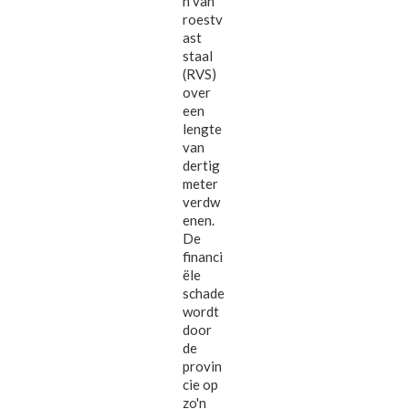
n van
roestv
ast
staal
(RVS)
over
een
lengte
van
dertig
meter
verdw
enen.
De
financi
ële
schade
wordt
door
de
provin
cie op
zo'n