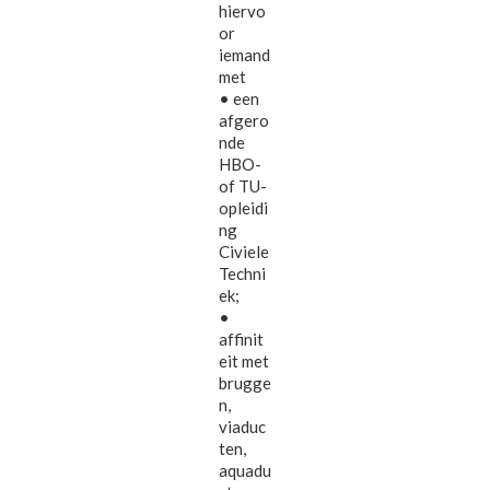
hiervo
or
iemand
met
• een
afgero
nde
HBO-
of TU-
opleidi
ng
Civiele
Techni
ek;
•
affinit
eit met
brugge
n,
viaduc
ten,
aquadu