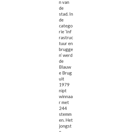
n van
de
stad. In
de
catego
rie ‘Inf
rastruc
tuur en
brugge
n’ werd
de
Blauw
e Brug
uit
1979
nipt
winnaa
r met
244
stemm
en. Het
jongst
e