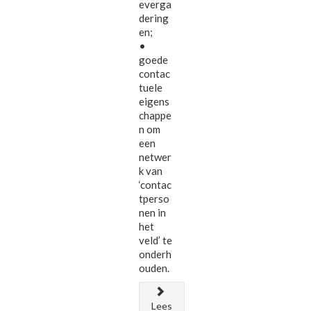
everga
dering
en;
•
goede
contac
tuele
eigens
chappe
n om
een
netwer
k van
‘contac
tperso
nen in
het
veld’ te
onderh
ouden.
Lees