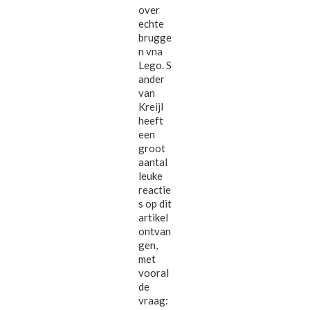
over
echte
brugge
n vna
Lego. S
ander
van
Kreijl
heeft
een
groot
aantal
leuke
reactie
s op dit
artikel
ontvan
gen,
met
vooral
de
vraag: