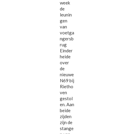
week
de
leunin
gen
van
voetga
ngersb
rug
Einder
heide
over
de
nieuwe
N69 bij
Rietho
ven
gestol
en. Aan
beide
zijden
zijn de
stange