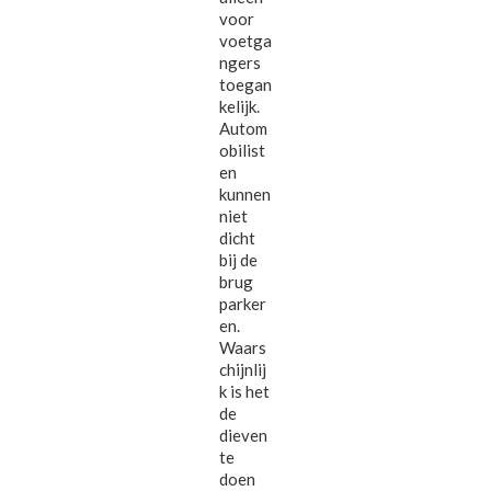
voor
voetga
ngers
toegan
kelijk.
Autom
obilist
en
kunnen
niet
dicht
bij de
brug
parker
en.
Waars
chijnlij
k is het
de
dieven
te
doen