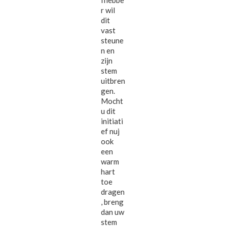
r wil
dit
vast
steune
n en
zijn
stem
uitbren
gen.
Mocht
u dit
initiati
ef nuj
ook
een
warm
hart
toe
dragen
, breng
dan uw
stem