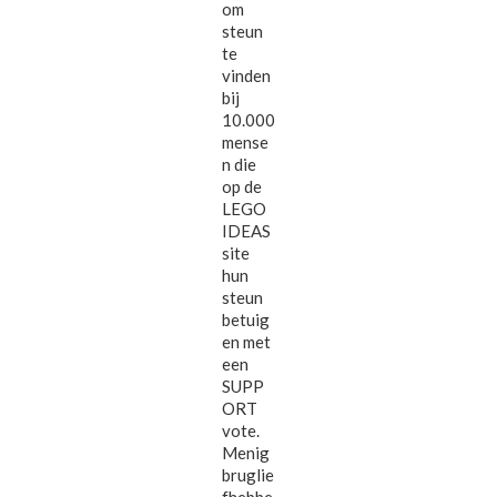
om
steun
te
vinden
bij
10.000
mense
n die
op de
LEGO
IDEAS
site
hun
steun
betuig
en met
een
SUPP
ORT
vote.
Menig
bruglie
fhebbe