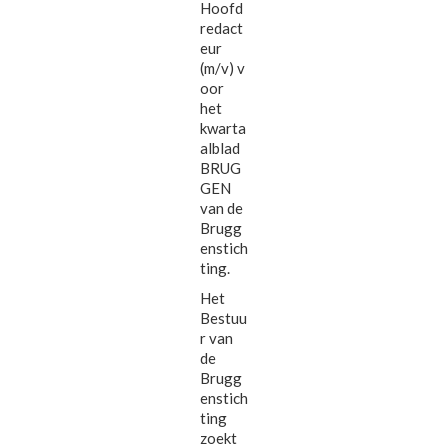
Hoofd
redact
eur
(m/v) v
oor
het
kwarta
alblad
BRUG
GEN
van de
Brugg
enstich
ting.
Het
Bestuu
r van
de
Brugg
enstich
ting
zoekt