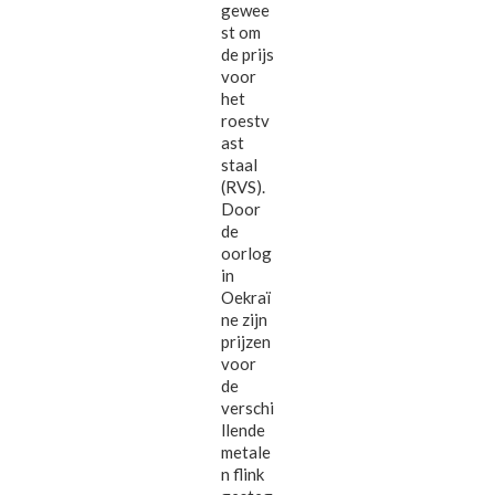
gewee
st om
de prijs
voor
het
roestv
ast
staal
(RVS).
Door
de
oorlog
in
Oekraï
ne zijn
prijzen
voor
de
verschi
llende
metale
n flink