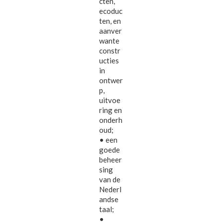
cten,
ecoduc
ten, en
aanver
wante
constr
ucties
in
ontwer
p,
uitvoe
ring en
onderh
oud;
• een
goede
beheer
sing
van de
Nederl
andse
taal;
•