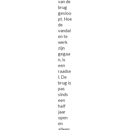
van de
brug
gesloo
pt. Hoe
de
vandal
en te
werk
zijn
gegaa
n, is
een
raadse
l. De
brug is
pas
sinds
een
half
jaar
open
en
alleen