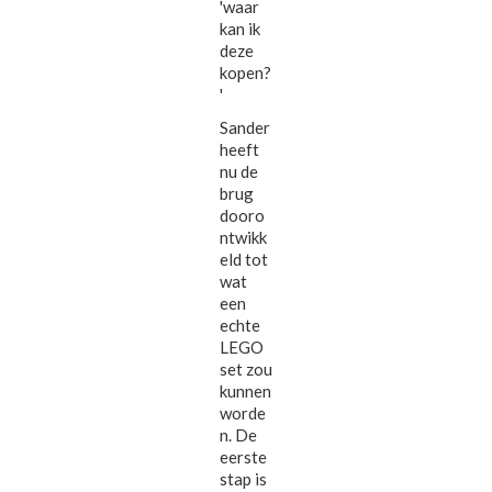
'waar
kan ik
deze
kopen?
'
Sander
heeft
nu de
brug
dooro
ntwikk
eld tot
wat
een
echte
LEGO
set zou
kunnen
worde
n. De
eerste
stap is