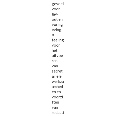
gevoel
voor
lay-
out en
vormg
eving;
•
feeling
voor
het
uitvoe
ren
van
secret
ariële
werkza
amhed
en en
voorzi
tten
van
redacti