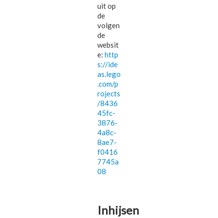
uit op
de
volgen
de
websit
e:
http
s://ide
as.lego
.com/p
rojects
/8436
45fc-
3876-
4a8c-
8ae7-
f0416
7745a
08
Inhijsen