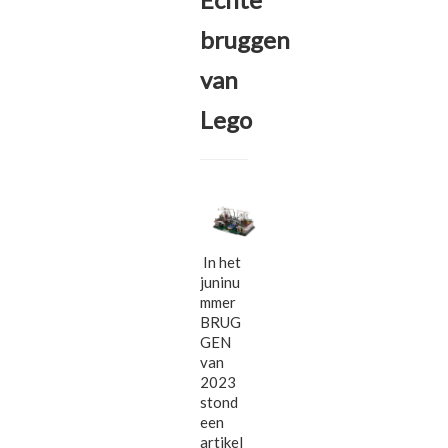
bruggen
van
Lego
In het
juninu
mmer
BRUG
GEN
van
2023
stond
een
artikel