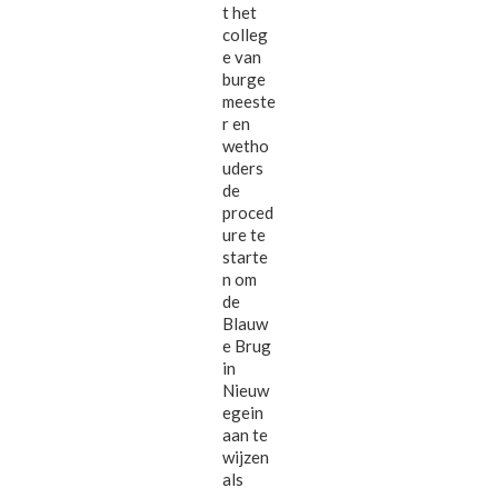
t het
colleg
e van
burge
meeste
r en
wetho
uders
de
proced
ure te
starte
n om
de
Blauw
e Brug
in
Nieuw
egein
aan te
wijzen
als