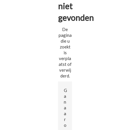
niet
gevonden
De
pagina
die u
zoekt
is
verpla
atst of
verwij
derd.
G
a
n
a
a
r
o