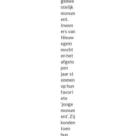
gemee
ntelijk
monum
ent.
Inwon
ers van
Nieuw
egein
mocht
en het
afgelo
pen
jaar st
emmen
op hun
favori
ete
‘jonge
monum
ent’. Zij
konden
toen
hun