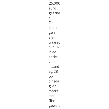
25.000
euro
gescha
t.
De
leunin
gen
zijn
waarsc
hijnlijk
in de
nacht
van
maand
ag 28
op
dinsda
g 29
maart
met
flink
geweld