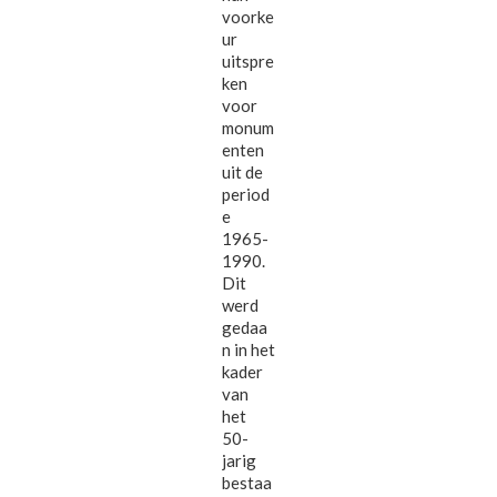
voorke
ur
uitspre
ken
voor
monum
enten
uit de
period
e
1965-
1990.
Dit
werd
gedaa
n in het
kader
van
het
50-
jarig
bestaa