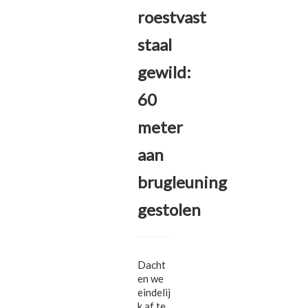
roestvast
staal
gewild:
60
meter
aan
brugleuning
gestolen
Dacht
en we
eindelij
k af te