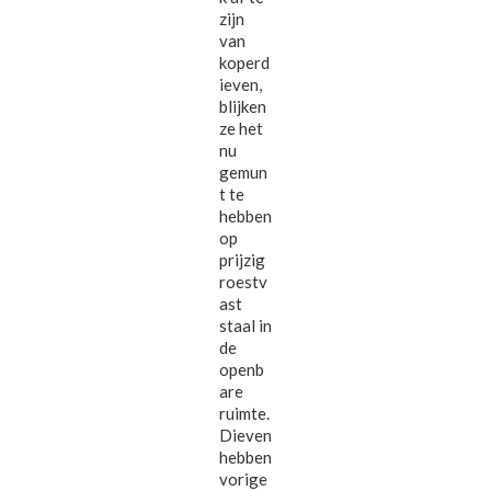
zijn
van
koperd
ieven,
blijken
ze het
nu
gemun
t te
hebben
op
prijzig
roestv
ast
staal in
de
openb
are
ruimte.
Dieven
hebben
vorige