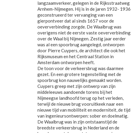
langzaamverkeer, gelegen in de Rijksstraatweg
Arnhem-Nijmegen. Hij is in de jaren 1932- 1936
geconstrueerd ter vervanging van een
gierpontveer dat al sinds 1657 voor de
oeververbinding zorgde. De Waalbrug was
overigens niet de eerste vaste oeververbinding
over de Waal bij Nijmegen. Zestig jaar eerder
was al een spoorbrug aangelegd, ontworpen
door Pierre Cuypers, de architect die ook het
Rijksmuseum en het Centraal Station in
Amsterdam ontworpen heeft.
De toon voor de verkeersbrug was daarmee
gezet. En een grotere tegenstelling met de
spoorbrug kon nauwelijks gemaakt worden.
Cuypers greep met zijn ontwerp van zijn
middeleeuws aandoende torens bij het
Nijmeegse landhoofd terug op het verleden,
terwijl de nieuwe brug vooruitkeek naar een
nieuwe tijd van mobiliteit en moderniteit, de tijd
van ingenieursontwerpen: sober en doelmatig.
De Waalbrug was in zijn ontstaanstijd de
breedste verkeersbrug in Nederland en de