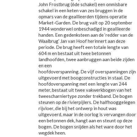
John Frostbrug (6de schakel) een onmisbare
schakel in een keten van zes bruggen in de
opmars van de geallieerden tijdens operatie
Market-Garden. De brug valt op 20 september
1944 wonderwel onbeschadigd in geallieerde
handen. Een gedenksteen aan de ‘redder van de
Waalbrug’ Jan van Hoof herinnert aan deze
periode. De brug heeft een totale lengte van
604 m en bestaat uit twee betonnen
landhoofden, twee aanbruggen aan beide zijden
en een
hoofdoverspanning. De vijf overspanningen zijn
uitgevoerd met boogconstructies in staal. De
hoofdoverspanning met een lengte van 244
meter, bestaat uit twee vakwerkbogen van het
tweescharniertype zonder trekband. De bogen
steunen op de rivierpijlers. De halfhooggelegen
rijvloer, die bij het ontwerp in hout was
uitgevoerd, maar in de oorlog is vervangen door
een betonnen dek, hangt aan en steunt op deze
bogen. De bogen snijden als het ware door het
wegdek heen.