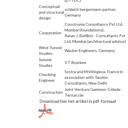
(DTTDC)
Conceptual
schlaich bergermann partner,
and structural
Germany
design
Construma Consultancy Pvt Ltd,
Mumbai (foundations);
Cooperation
Ratan J. Batliboi - Consultants Pvt
Ltd, Mumbai (architectural advisor)
Wind Tunnel
Wacker Engineers, Germany
Studies
Seismic
IIT Roorkee
Studies
Systra and M.Virlogeux, France in
Checking
association with Tandon
Engineer
Consultants, New Delhi
Joint-Venture Gammon-Cidade-
Construction
Tensacciai
Download hier het artikel in pdf-formaat