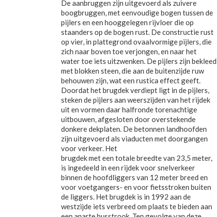
De aanbruggen zijn uitgevoerd als zuivere
boogbruggen, met eenvoudige bogen tussen de
pijlers en een hooggelegen rijvloer die op
staanders op de bogen rust. De constructie rust
op vier, in plattegrond ovaalvormige pijlers, die
zich naar boven toe verjongen, en naar het
water toe iets uitzwenken. De pijlers zijn bekleed
met blokken steen, die aan de buitenzijde ruw
behouwen zijn, wat een rustica effect geeft.
Doordat het brugdek verdiept ligt in de pijlers,
steken de pijlers aan weerszijden van het rijdek
uit en vormen daar halfronde torenachtige
uitbouwen, afgesloten door overstekende
donkere dekplaten. De betonnen landhoofden
zijn uitgevoerd als viaducten met doorgangen
voor verkeer. Het
brugdek met een totale breedte van 23,5 meter,
is ingedeeld in een rijdek voor snelverkeer
binnen de hoofdliggers van 12 meter breed en
voor voetgangers- en voor fietsstroken buiten
de liggers. Het brugdek is in 1992 aan de
westzijde iets verbreed om plaats te bieden aan
een aparte busstrook. Ten gevolge van deze