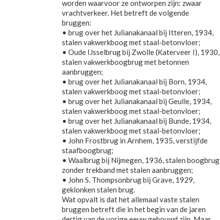
worden waarvoor ze ontworpen zijn: zwaar
vrachtverkeer. Het betreft de volgende
bruggen:
• brug over het Julianakanaal bij Itteren, 1934,
stalen vakwerkboog met staal-betonvloer;
• Oude IJsselbrug bij Zwolle (Katerveer I), 1930,
stalen vakwerkboogbrug met betonnen
aanbruggen;
• brug over het Julianakanaal bij Born, 1934,
stalen vakwerkboog met staal-betonvloer;
• brug over het Julianakanaal bij Geulle, 1934,
stalen vakwerkboog met staal-betonvloer;
• brug over het Julianakanaal bij Bunde, 1934,
stalen vakwerkboog met staal-betonvloer;
• John Frostbrug in Arnhem, 1935, verstijfde
staafboogbrug;
• Waalbrug bij Nijmegen, 1936, stalen boogbrug
zonder trekband met stalen aanbruggen;
• John S. Thompsonbrug bij Grave, 1929,
geklonken stalen brug.
Wat opvalt is dat het allemaal vaste stalen
bruggen betreft die in het begin van de jaren
dertig van de vorige eeuw gebouwd zijn. Maar