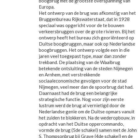
boogbrug met de grootste overspanning van
Europa.
Het ontwerp van de brug was afkomstig van het
Bruggenbureau Rijkswaterstaat, dat in 1928
speciaal was opgericht voor de te bouwen
verkeersbruggen over de grote rivieren. Bij het
ontwerp heeft het bureau zich georiënteerd op
Duitse boogbruggen, maar ook op Nederlandse
boogbruggen. Het ontwerp volgde een in die
jaren veel toegepast type, maar dan zonder
trekband. De plaatsing van de Waalbrug
betekende ontsluiting van de steden Nijmegen
en Arnhem, met verstrekkende
sociaaleconomische gevolgen voor de stad
Nijmegen, veel meer dan de spoorbrug dat had.
Daarnaast had de brug een belangrijke
strategische functie. Nog voor zijn eerste
lustrum werd de brug al vernietigd door de
Nederlandse genie om de Duitse opmars vanuit
het zuiden te blokkeren. Na de wederopbouw, in
opdracht van het Duitse oppercommando,
vormde de brug (5de schakel) samen met de John
S. Thompsonbrug bij Grave (4de schakel) en de