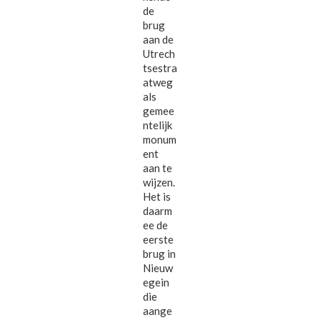
de
brug
aan de
Utrech
tsestra
atweg
als
gemee
ntelijk
monum
ent
aan te
wijzen.
Het is
daarm
ee de
eerste
brug in
Nieuw
egein
die
aange