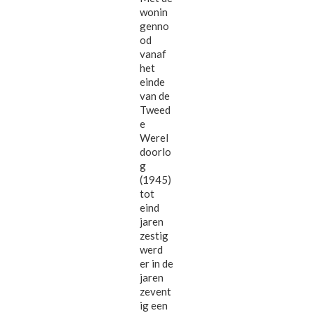
wonin
genno
od
vanaf
het
einde
van de
Tweed
e
Werel
doorlo
g
(1945)
tot
eind
jaren
zestig
werd
er in de
jaren
zevent
ig een