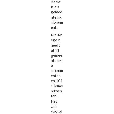
merkt
is als
gemee
ntelijk
monum
ent.
Nieuw
egein
heeft
al 41
gemee
ntelijk
e
monum
enten
en 101
rijksmo
numen
ten.
Het
zijn
vooral