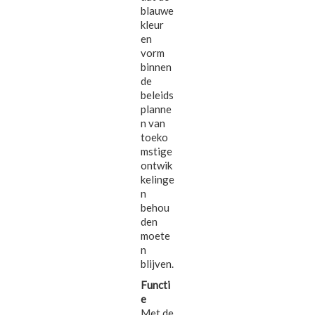
blauwe
kleur
en
vorm
binnen
de
beleids
planne
n van
toeko
mstige
ontwik
kelinge
n
behou
den
moete
n
blijven.
Functi
e
Met de