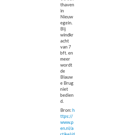
thaven
in
Nieuw
egein.
Bij
windkr
acht
van 7
bft. en
meer
wordt
de
Blauw
e Brug
niet
bedien
d.
Bron:
h
ttps://
www.p
en.nl/a
rtikel/d