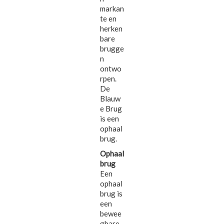
markan
te en
herken
bare
brugge
n
ontwo
rpen.
De
Blauw
e Brug
is een
ophaal
brug.
Ophaal
brug
Een
ophaal
brug is
een
bewee
gbare