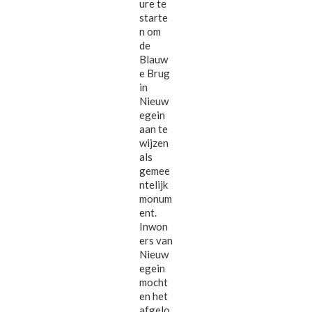
ure te
starte
n om
de
Blauw
e Brug
in
Nieuw
egein
aan te
wijzen
als
gemee
ntelijk
monum
ent.
Inwon
ers van
Nieuw
egein
mocht
en het
afgelo