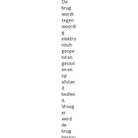
De
brug
wordt
tegen
woordi
g
elektro
nisch
geope
nd en
geslot
en en
op
afstan
d
bedien
d.
Vroeg
er
werd
de
brug
bestuu