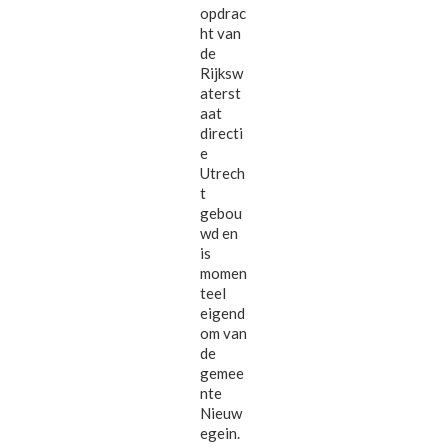
opdrac
ht van
de
Rijksw
aterst
aat
directi
e
Utrech
t
gebou
wd en
is
momen
teel
eigend
om van
de
gemee
nte
Nieuw
egein.