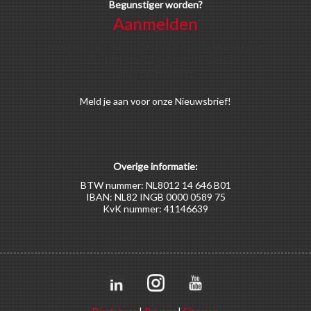
Begunstiger worden?
Aanmelden
Voor alle soorten begunstigers gelden kortingen
op activiteiten en publicaties van de
Bruggenstichting.
Meld
je aan
voor onze Nieuwsbrief!
Overige informatie:
BTW nummer: NL8012 14 646 B01
IBAN: NL82 INGB 0000 0589 75
KvK nummer: 41146639