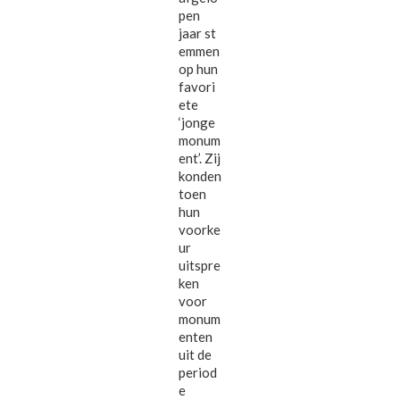
pen
jaar st
emmen
op hun
favori
ete
‘jonge
monum
ent’. Zij
konden
toen
hun
voorke
ur
uitspre
ken
voor
monum
enten
uit de
period
e