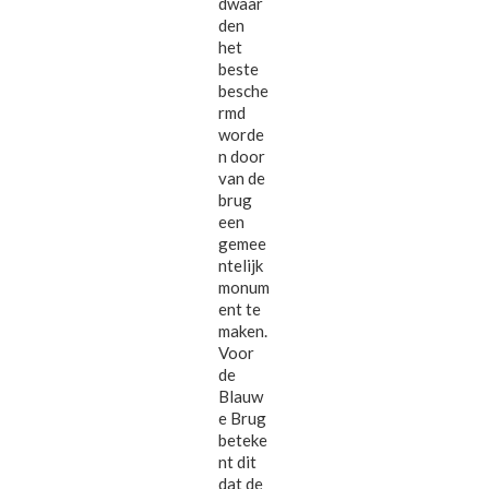
dwaar
den
het
beste
besche
rmd
worde
n door
van de
brug
een
gemee
ntelijk
monum
ent te
maken.
Voor
de
Blauw
e Brug
beteke
nt dit
dat de