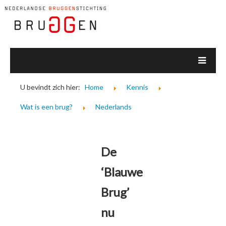
U bevindt zich hier:
Home
Kennis
Wat is een brug?
Nederlands
De
‘Blauwe
Brug’
nu