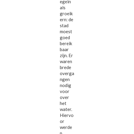
egein
als
groeik
ern: de
stad
moest
goed
bereik
baar
zijn. Er
waren
brede
overga
ngen
nodig
voor
over
het
water.
Hiervo
or
werde
n