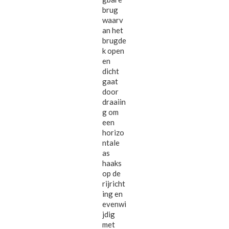
brug
waarv
an het
brugde
k open
en
dicht
gaat
door
draaiin
g om
een
horizo
ntale
as
haaks
op de
rijricht
ing en
evenwi
jdig
met