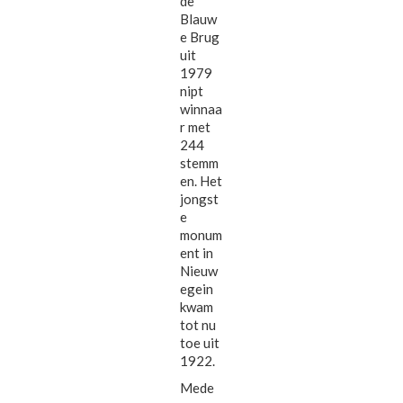
de
Blauw
e Brug
uit
1979
nipt
winnaa
r met
244
stemm
en. Het
jongst
e
monum
ent in
Nieuw
egein
kwam
tot nu
toe uit
1922.
Mede