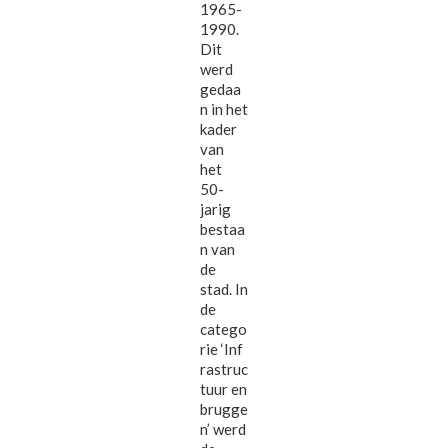
1965-
1990.
Dit
werd
gedaa
n in het
kader
van
het
50-
jarig
bestaa
n van
de
stad. In
de
catego
rie ‘Inf
rastruc
tuur en
brugge
n’ werd