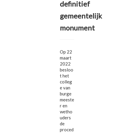
definitief
gemeentelijk
monument
Op 22
maart
2022
besloo
t het
colleg
e van
burge
meeste
r en
wetho
uders
de
proced