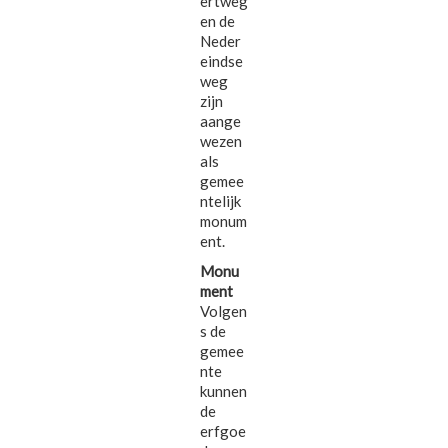
ertweg
en de
Neder
eindse
weg
zijn
aange
wezen
als
gemee
ntelijk
monum
ent.
Monu
ment
Volgen
s de
gemee
nte
kunnen
de
erfgoe