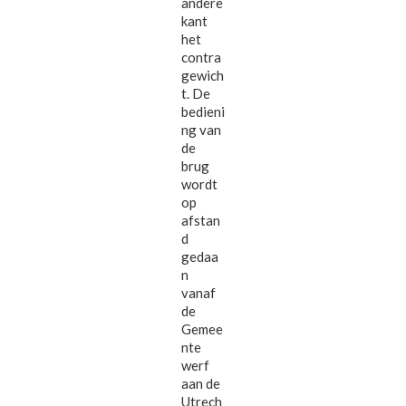
andere
kant
het
contra
gewich
t. De
bedieni
ng van
de
brug
wordt
op
afstan
d
gedaa
n
vanaf
de
Gemee
nte
werf
aan de
Utrech