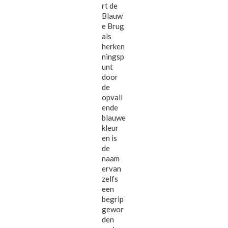
rt de
Blauw
e Brug
als
herken
ningsp
unt
door
de
opvall
ende
blauwe
kleur
en is
de
naam
ervan
zelfs
een
begrip
gewor
den