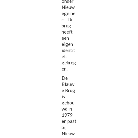
onder
Nieuw
egeine
rs. De
brug
heeft
een
eigen
identit
eit
gekreg
en.
De
Blauw
e Brug
is
gebou
wd in
1979
en past
bij
Nieuw