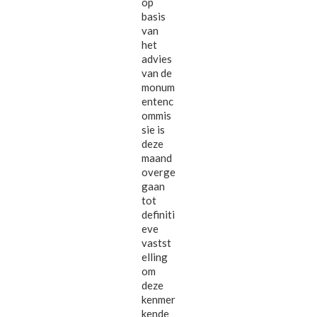
op
basis
van
het
advies
van de
monum
entenc
ommis
sie is
deze
maand
overge
gaan
tot
definiti
eve
vastst
elling
om
deze
kenmer
kende