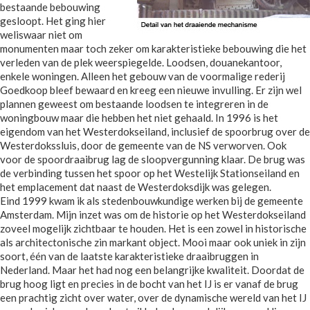
bestaande bebouwing
gesloopt. Het ging hier
weliswaar niet om
monumenten maar toch zeker om karakteristieke bebouwing die het
verleden van de plek weerspiegelde. Loodsen, douanekantoor,
enkele woningen. Alleen het gebouw van de voormalige rederij
Goedkoop bleef bewaard en kreeg een nieuwe invulling. Er zijn wel
plannen geweest om bestaande loodsen te integreren in de
woningbouw maar die hebben het niet gehaald. In 1996 is het
eigendom van het Westerdokseiland, inclusief de spoorbrug over de
Westerdokssluis, door de gemeente van de NS verworven. Ook
voor de spoordraaibrug lag de sloopvergunning klaar. De brug was
de verbinding tussen het spoor op het Westelijk Stationseiland en
het emplacement dat naast de Westerdoksdijk was gelegen.
Eind 1999 kwam ik als stedenbouwkundige werken bij de gemeente
Amsterdam. Mijn inzet was om de historie op het Westerdokseiland
zoveel mogelijk zichtbaar te houden. Het is een zowel in historische
als architectonische zin markant object. Mooi maar ook uniek in zijn
soort, één van de laatste karakteristieke draaibruggen in
Nederland. Maar het had nog een belangrijke kwaliteit. Doordat de
brug hoog ligt en precies in de bocht van het IJ is er vanaf de brug
een prachtig zicht over water, over de dynamische wereld van het IJ