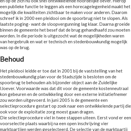
en op de zich nu ook snel ontwikkelende noordelijke oever. Hierop
een publieke functie te leggen als een horecagelegenheid maakt het
mogelijk die kwaliteiten zichtbaar te maken voor anderen. Daarom
schreef ik in 2000 een pleidooi om de spoorbrug niet te slopen. Als
laatste poging- want de sloopvergunning lag klaar. Daarna groeide
binnen de gemeente het besef dat de brug gehandhaafd zou moeten
worden. In die periode is uitgezocht wat de mogelijkheden waren
van hergebruik en wat er technisch en stedenbouwkundig mogelijk
was op de brug.
Behoud
Het pleidooi leidde er toe dat in 2001 bij de vaststelling van het
stedenbouwkundig plan voor de Stadszijde is besloten om de
spoorbrug te behouden als bijzonder object aan de Zuidelijke
IJoever. Voorwaarde was dat dit voor de gemeente kostenneutraal
kon gebeuren en de ontwikkeling door een externe initiatiefnemer
zou worden uitgevoerd. In juni 2005 is de gemeente een
selectieprocedure gestart op zoek naar een ontwikkelende partij die
ook voor de exploitatie zorg moest gaan dragen.
Die selectieprocedure viel in twee stappen uiteen. Eerst vond er een
voorselectie plaats waarbij na een open inschrijving vier
marktpartijen werden geselecteerd. De selectie van de marktpartij