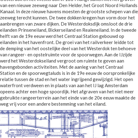
van een nieuwe zeeweg naar Den Helder, het Groot Noord Hollands
Kanaal. In deze nieuwe havens moesten de grootste schepen van die
zeeweg terecht kunnen. De twee dokken kregen hun vorm door het
aanbrengen van zware dijken. De Westerdoksdijk omsloot de drie
eilanden Prinseneiland, Bickerseiland en Realeneiland. In de tweede
helft van de 19e eeuw werd het Centraal Station gebouwd op
eilanden in het havenfront. De groei van het railverkeer leidde tot
de demping van het oostelijke deel van het Westerdok ten behoeve
van rangeer- en opstelruimte voor de spoorwegen. Aan de IJzijde
werd het Westerdokseiland vergroot om ruimte te geven aan
havengebonden activiteiten. Met de aanleg van het Centraal
Station en de spoorwegtaluds is in de 19e eeuw de oorspronkelijke
relatie tussen de stad en het water ingrijpend gewijzigd. Het open
waterfront verdween en in plaats van aan het IJ lag Amsterdam
opeens achter een hoge spoordijk. Het afgraven van het niet meer
gebruikte rangeerterrein aan het einde van de 20e eeuw maakte de
weg vrij voor een andere bestemming van het eiland.