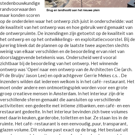
stedenbouwkundige
randvoorwaarden
maar konden scoren
op de onderdelen waar het ontwerp zich juist in onderscheidde: wat
de kwaliteit van het ontwerp was en hoe gebruik werd gemaakt van
de ontwerpruimte. De inzendingen zijn getoetst op de kwaliteit van
het ontwerp en op het ontwikkelings- en exploitatiecvoorstel. Bij de
jurering bleek dat de plannen op de laatste twee aspecten slechts
weinig van elkaar verschilden en de beoordeling ervan niet van
doorslaggevende betekenis was. Onderscheid werd vooral
zichtbaar bij de beoordeling van het ontwerp. Het winnende
ontwerp was ‘Open’ naar een ontwerp van de Architecten Cie (arch.
Pi de Bruijn/ Jason Lee) en opdrachtgever Gerrie Mekes c.s. . De
inzenders wilden dat iedereen welkom is in het café- restaurant. Het
moet onder andere een ontmoetingsplek worden voor een grote
groep creatieve mensen in Amsterdam. In het interieur zijn drie
verschillende sferen gemaakt die aansluiten op verschillende
activiteiten: een gedeelte met intieme zitbanken, een café- en een
restaurant gedeelte. In het interieur bevinden zich twee volumes
met daarin keuken, garderobe, toiletten en bar. Ze staan los in de
ruimte. Het café- restaurant is een eenvoudig, puur, transparant,
glazen volume. Dit volume past exact op de brug. Het bestaat uit