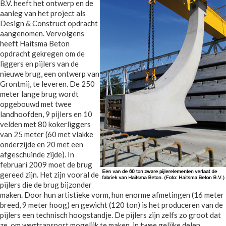
B.V. heeft het ontwerp en de
aanleg van het project als
Design & Construct opdracht
aangenomen. Vervolgens
heeft Haitsma Beton
opdracht gekregen om de
liggers en pijlers van de
nieuwe brug, een ontwerp van
Grontmij, te leveren. De 250
meter lange brug wordt
opgebouwd met twee
landhoofden, 9 pijlers en 10
velden met 80 kokerliggers
van 25 meter (60 met vlakke
onderzijde en 20 met een
afgeschuinde zijde). In
februari 2009 moet de brug
gereed zijn. Het zijn vooral de
pijlers die de brug bijzonder
maken. Door hun artistieke vorm, hun enorme afmetingen (16 meter
breed, 9 meter hoog) en gewicht (120 ton) is het produceren van de
pijlers een technisch hoogstandje. De pijlers zijn zelfs zo groot dat
ze, om wegtransport mogelijk te maken, in twee gelijke delen