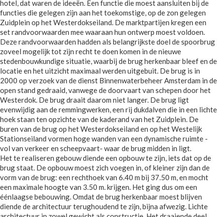
hotel, dat waren de ideeën. Een functie die moest aansluiten bij de
functies die gelegen zijn aan het toekomstige, op de zon gelegen
Zuidplein op het Westerdokseiland. De marktpartijen kregen een
set randvoorwaarden mee waaraan hun ontwerp moest voldoen.
Deze randvoorwaarden hadden als belangrijkste doel de spoorbrug
zoveel mogelijk tot zijn recht te doen komen in de nieuwe
stedenbouwkundige situatie, waarbij de brug herkenbaar bleef en de
locatie en het uitzicht maximaal werden uitgebuit. De brug is in
2000 op verzoek van de dienst Binnenwaterbeheer Amsterdam in de
open stand gedraaid, vanwege de doorvaart van schepen door het
Westerdok. De brug draait daarom niet langer. De brug ligt
evenwijdig aan de remmingwerken, een rij dukdalven die in een lichte
hoek staan ten opzichte van de kaderand van het Zuidplein. De
buren van de brug op het Westerdokseiland en op het Westelijk
Stationseiland vormen hoge wanden van een dynamische ruimte -
vol van verkeer en scheepvaart- waar de brug midden in ligt.
Het te realiseren gebouw diende een opbouw te zijn, iets dat op de
brug staat. De opbouw moest zich voegen in, of kleiner zijn dan de
vorm van de brug: een rechthoek van 6.40 m bij 37.50 m, en mocht
een maximale hoogte van 3.50 m. krijgen. Het ging dus om een
éénlaagse bebouwing. Omdat de brug herkenbaar moest blijven
diende de architectuur terughoudend te zijn, bijna afwezig. Lichte
architectuur in zowel gewicht als constructie. Het draaiende deel