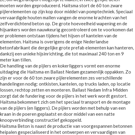
moeten worden geproduceerd. Haitsma stort de 60 ton zware
pijlerelementen op zijn kop door middel van pomptechniek. Speciaal
vervaardigde houten mallen vangen de enorme krachten van het
zelfverdichtend beton op. De grote hoeveelheid wapening en de
hijsankers worden nauwkeurig gecontroleerd om te voorkomen dat
er problemen ontstaan tijdens het hijsen of kantelen van de
elementen. Haitsma is overigens de enige Nederlandse
betonfabrikant die dergelijke grote prefab elementen kan hanteren,
dankzij een unieke hijsinrichting, die tot maximaal 240 ton en 9
meter kan tillen.
De handling van de pijlers en kokerliggers vormt een enorme
uitdaging die Haitsma en Ballast Nedam gezamenlijk oppakken. Zo
zijn er voor de 60 ton zware pijlerelementen zes verschillende
handelingen nodig: ontkisten, kantelen, op trucks laden, op locatie
lossen, rechtop zetten en monteren. Ballast Nedam Infra Midden
zorgt dat de fundering voor de pijlers in het werk wordt gestort.
Haitsma bekommert zich om het speciaal transport en de montage
van de pijlers (en liggers). De pijlers worden met behulp van een
kraan in de poeren geplaatst en door middel van een natte
knoopverbinding constructief gekoppeld.
Haitsma Beton is naast de productie van voorgespannen betonnen
heipalen gespecialiseerd in het ontwerpen en vervaardigen van