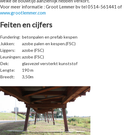
welke de bouwtijd aanzienlijk hebben verkort.
Voor meer informatie : Groot Lemmer bv tel 0514-561441 of
www.grootlemmer.com
Feiten en cijfers
Fundering:
betonpalen en prefab kespen
Jukken:
azobe palen en kespen.(FSC)
Liggers:
azobe (FSC)
Leuningen:
azobe (FSC)
Dek:
glasvezel versterkt kunststof
Lengte:
190 m
Breedt:
3,50m