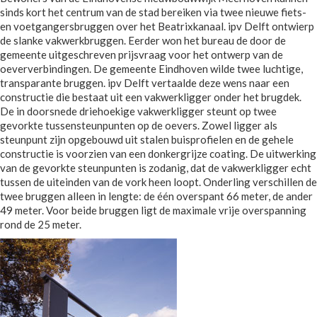
sinds kort het centrum van de stad bereiken via twee nieuwe fiets-
en voetgangersbruggen over het Beatrixkanaal. ipv Delft ontwierp
de slanke vakwerkbruggen. Eerder won het bureau de door de
gemeente uitgeschreven prijsvraag voor het ontwerp van de
oeververbindingen. De gemeente Eindhoven wilde twee luchtige,
transparante bruggen. ipv Delft vertaalde deze wens naar een
constructie die bestaat uit een vakwerkligger onder het brugdek.
De in doorsnede driehoekige vakwerkligger steunt op twee
gevorkte tussensteunpunten op de oevers. Zowel ligger als
steunpunt zijn opgebouwd uit stalen buisprofielen en de gehele
constructie is voorzien van een donkergrijze coating. De uitwerking
van de gevorkte steunpunten is zodanig, dat de vakwerkligger echt
tussen de uiteinden van de vork heen loopt. Onderling verschillen de
twee bruggen alleen in lengte: de één overspant 66 meter, de ander
49 meter. Voor beide bruggen ligt de maximale vrije overspanning
rond de 25 meter.