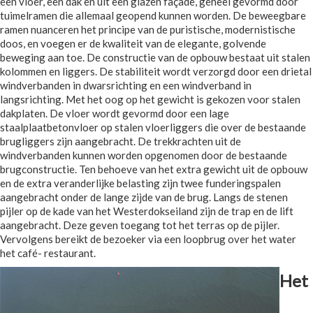
een vloer, een dak en uit een glazen façade, geheel gevormd door
tuimelramen die allemaal geopend kunnen worden. De beweegbare
ramen nuanceren het principe van de puristische, modernistische
doos, en voegen er de kwaliteit van de elegante, golvende
beweging aan toe. De constructie van de opbouw bestaat uit stalen
kolommen en liggers. De stabiliteit wordt verzorgd door een drietal
windverbanden in dwarsrichting en een windverband in
langsrichting. Met het oog op het gewicht is gekozen voor stalen
dakplaten. De vloer wordt gevormd door een lage
staalplaatbetonvloer op stalen vloerliggers die over de bestaande
brugliggers zijn aangebracht. De trekkrachten uit de
windverbanden kunnen worden opgenomen door de bestaande
brugconstructie. Ten behoeve van het extra gewicht uit de opbouw
en de extra veranderlijke belasting zijn twee funderingspalen
aangebracht onder de lange zijde van de brug. Langs de stenen
pijler op de kade van het Westerdokseiland zijn de trap en de lift
aangebracht. Deze geven toegang tot het terras op de pijler.
Vervolgens bereikt de bezoeker via een loopbrug over het water
het café- restaurant.
Het