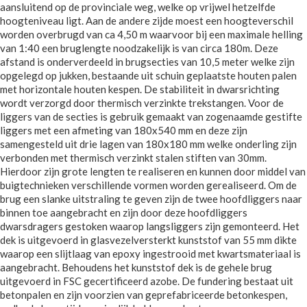
aansluitend op de provinciale weg, welke op vrijwel hetzelfde
hoogteniveau ligt. Aan de andere zijde moest een hoogteverschil
worden overbrugd van ca 4,50 m waarvoor bij een maximale helling
van 1:40 een bruglengte noodzakelijk is van circa 180m. Deze
afstand is onderverdeeld in brugsecties van 10,5 meter welke zijn
opgelegd op jukken, bestaande uit schuin geplaatste houten palen
met horizontale houten kespen. De stabiliteit in dwarsrichting
wordt verzorgd door thermisch verzinkte trekstangen. Voor de
liggers van de secties is gebruik gemaakt van zogenaamde gestifte
liggers met een afmeting van 180x540 mm en deze zijn
samengesteld uit drie lagen van 180x180 mm welke onderling zijn
verbonden met thermisch verzinkt stalen stiften van 30mm.
Hierdoor zijn grote lengten te realiseren en kunnen door middel van
buigtechnieken verschillende vormen worden gerealiseerd. Om de
brug een slanke uitstraling te geven zijn de twee hoofdliggers naar
binnen toe aangebracht en zijn door deze hoofdliggers
dwarsdragers gestoken waarop langsliggers zijn gemonteerd. Het
dek is uitgevoerd in glasvezelversterkt kunststof van 55 mm dikte
waarop een slijtlaag van epoxy ingestrooid met kwartsmateriaal is
aangebracht. Behoudens het kunststof dek is de gehele brug
uitgevoerd in FSC gecertificeerd azobe. De fundering bestaat uit
betonpalen en zijn voorzien van geprefabriceerde betonkespen,