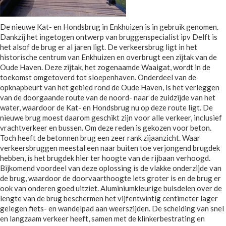
De nieuwe Kat- en Hondsbrug in Enkhuizen is in gebruik genomen.
Dankzij het ingetogen ontwerp van bruggenspecialist ipv Delft is
het alsof de brug er al jaren ligt. De verkeersbrug ligt in het
historische centrum van Enkhuizen en overbrugt een zijtak van de
Oude Haven. Deze zijtak, het zogenaamde Waaigat, wordt in de
toekomst omgetoverd tot sloepenhaven. Onderdeel van de
opknapbeurt van het gebied rond de Oude Haven, is het verleggen
van de doorgaande route van de noord- naar de zuidzijde van het
water, waardoor de Kat- en Hondsbrug nu op deze route ligt. De
nieuwe brug moest daarom geschikt zijn voor alle verkeer, inclusief
vrachtverkeer en bussen. Om deze reden is gekozen voor beton.
Toch heeft de betonnen brug een zeer rank zijaanzicht. Waar
verkeersbruggen meestal een naar buiten toe verjongend brugdek
hebben, is het brugdek hier ter hoogte van de rijbaan verhoogd.
Bijkomend voordeel van deze oplossing is de vlakke onderzijde van
de brug, waardoor de doorvaarthoogte iets groter is en de brug er
ook van onderen goed uitziet. Aluminiumkleurige buisdelen over de
lengte van de brug beschermen het vijfentwintig centimeter lager
gelegen fiets- en wandelpad aan weerszijden. De scheiding van snel
en langzaam verkeer heeft, samen met de klinkerbestrating en