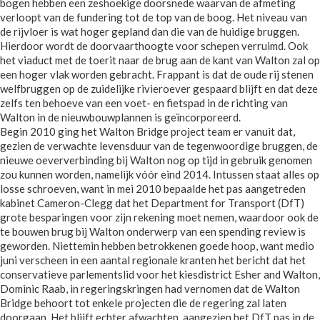
bogen hebben een zeshoekige doorsnede waarvan de afmeting
verloopt van de fundering tot de top van de boog. Het niveau van
de rijvloer is wat hoger gepland dan die van de huidige bruggen.
Hierdoor wordt de doorvaarthoogte voor schepen verruimd. Ook
het viaduct met de toerit naar de brug aan de kant van Walton zal op
een hoger vlak worden gebracht. Frappant is dat de oude rij stenen
welfbruggen op de zuidelijke rivieroever gespaard blijft en dat deze
zelfs ten behoeve van een voet- en fietspad in de richting van
Walton in de nieuwbouwplannen is geïncorporeerd.
Begin 2010 ging het Walton Bridge project team er vanuit dat,
gezien de verwachte levensduur van de tegenwoordige bruggen, de
nieuwe oeververbinding bij Walton nog op tijd in gebruik genomen
zou kunnen worden, namelijk vóór eind 2014. Intussen staat alles op
losse schroeven, want in mei 2010 bepaalde het pas aangetreden
kabinet Cameron-Clegg dat het Department for Transport (DfT)
grote besparingen voor zijn rekening moet nemen, waardoor ook de
te bouwen brug bij Walton onderwerp van een spending review is
geworden. Niettemin hebben betrokkenen goede hoop, want medio
juni verscheen in een aantal regionale kranten het bericht dat het
conservatieve parlementslid voor het kiesdistrict Esher and Walton,
Dominic Raab, in regeringskringen had vernomen dat de Walton
Bridge behoort tot enkele projecten die de regering zal laten
doorgaan. Het blijft echter afwachten, aangezien het DfT pas in de