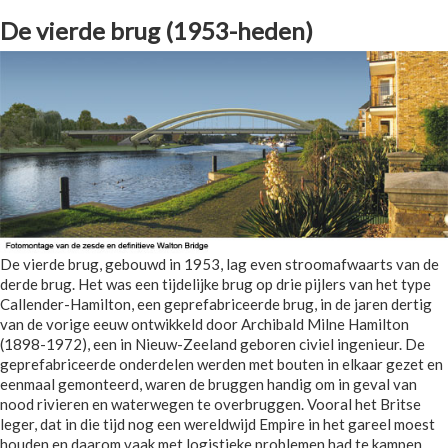
De vierde brug (1953-heden)
De vierde brug, gebouwd in 1953, lag even stroomafwaarts van de
derde brug. Het was een tijdelijke brug op drie pijlers van het type
Callender-Hamilton, een geprefabriceerde brug, in de jaren dertig
van de vorige eeuw ontwikkeld door Archibald Milne Hamilton
(1898-1972), een in Nieuw-Zeeland geboren civiel ingenieur. De
geprefabriceerde onderdelen werden met bouten in elkaar gezet en
eenmaal gemonteerd, waren de bruggen handig om in geval van
nood rivieren en waterwegen te overbruggen. Vooral het Britse
leger, dat in die tijd nog een wereldwijd Empire in het gareel moest
houden en daarom vaak met logistieke problemen had te kampen,