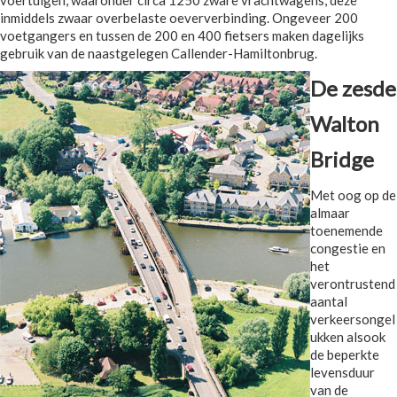
inmiddels zwaar overbelaste oeververbinding. Ongeveer 200
voetgangers en tussen de 200 en 400 fietsers maken dagelijks
gebruik van de naastgelegen Callender-Hamiltonbrug.
De zesde
Walton
Bridge
Met oog op de
almaar
toenemende
congestie en
het
verontrustend
aantal
verkeersongel
ukken alsook
de beperkte
levensduur
van de