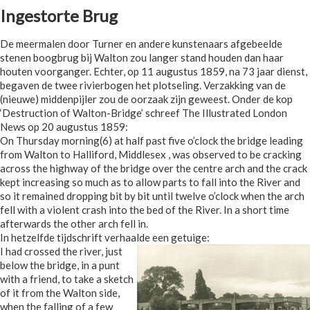
Ingestorte Brug
De meermalen door Turner en andere kunstenaars afgebeelde
stenen boogbrug bij Walton zou langer stand houden dan haar
houten voorganger. Echter, op 11 augustus 1859, na 73 jaar dienst,
begaven de twee rivierbogen het plotseling. Verzakking van de
(nieuwe) middenpijler zou de oorzaak zijn geweest. Onder de kop
‘Destruction of Walton-Bridge’ schreef The Illustrated London
News op 20 augustus 1859:
On Thursday morning(6) at half past five o’clock the bridge leading
from Walton to Halliford, Middlesex , was observed to be cracking
across the highway of the bridge over the centre arch and the crack
kept increasing so much as to allow parts to fall into the River and
so it remained dropping bit by bit until twelve o’clock when the arch
fell with a violent crash into the bed of the River. In a short time
afterwards the other arch fell in.
In hetzelfde tijdschrift verhaalde een getuige:
I had crossed the river, just
below the bridge, in a punt
with a friend, to take a sketch
of it from the Walton side,
when the falling of a few