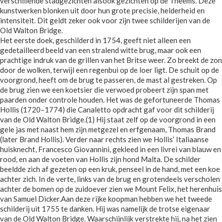
verschillende stadgezichten alsook gezichten op de Theems. Deze
kunstwerken blonken uit door hun grote precisie, helderheid en
intensiteit. Dit geldt zeker ook voor zijn twee schilderijen van de
Old Walton Bridge.
Het eerste doek, geschilderd in 1754, geeft niet alleen een
gedetailleerd beeld van een stralend witte brug, maar ook een
prachtige indruk van de grillen van het Britse weer. Zo breekt de zon
door de wolken, terwijl een regenbui op de loer ligt. De schuit op de
voorgrond, heeft om de brug te passeren, de mast al gestreken. Op
de brug zien we een koetsier die verwoed probeert zijn span met
paarden onder controle houden. Het was de gefortuneerde Thomas
Hollis (1720–1774) die Canaletto opdracht gaf voor dit schilderij
van de Old Walton Bridge.(1) Hij staat zelf op de voorgrond in een
gele jas met naast hem zijn metgezel en erfgenaam, Thomas Brand
(later Brand Hollis). Verder naar rechts zien we Hollis’ Italiaanse
huisknecht, Francesco Giovannini, gekleed in een livrei van blauw en
rood, en aan de voeten van Hollis zijn hond Malta. De schilder
beeldde zich af gezeten op een kruk, penseel in de hand, met een koe
achter zich. In de verte, links van de brug en grotendeels verscholen
achter de bomen op de zuidoever zien we Mount Felix, het herenhuis
van Samuel Dicker.Aan deze rijke koopman hebben we het tweede
schilderij uit 1755 te danken. Hij was namelijk de trotse eigenaar
van de Old Walton Bridge. Waarschijnlijk verstrekte hij, na het zien