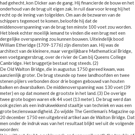
had gehecht, kon Dicker aan de gang. Hij financierde de bouw en het
onderhoud van de brug uit eigen zak. In ruil daarvoor kreeg hij het
recht op de inning van tolgelden. Om aan de bezwaren van de
schippers tegemoet te komen, beloofde hij dat de
middenoverspanning van de brug ten minste 100 voet zou worden.
Het bleek echter moeilijk iemand te vinden die een brug met een
dergelijke overspanning zou kunnen bouwen. Uiteindelijk bood
William Etheridge (1709-1776) zijn diensten aan. Hij was de
architect van de kleinere, maar vergelijkbare Mathematical Bridge,
een voetgangersbrug, over de rivier de Cam bij Queens College
Cambridge. Het bruggetje bestaat nog steeds. (2)
De Old Walton Bridge, die in augustus 1750 gereed kwam, was
aanzienlijk groter. De brug steunde op twee landhoofden en twee
stenen pijlers verbonden door drie bogen gebouwd van houten
balken en dwarsbalken. De middenoverspanning was 130 voet (39
meter) en op dat moment de grootste in het land. (3) De overige
twee grote bogen waren elk 44 voet (13 meter). De brug werd dan
ook gezien als een indrukwekkend staaltje van techniek en was een
grote bezienswaardigheid. Zo wijdde The Gentleman’s Magazine op
20 december 1750 een uitgebreid artikel aan de Walton Bridge. Dat
men onder de indruk was van het resultaat blijkt wel uit de volgende
woorden: