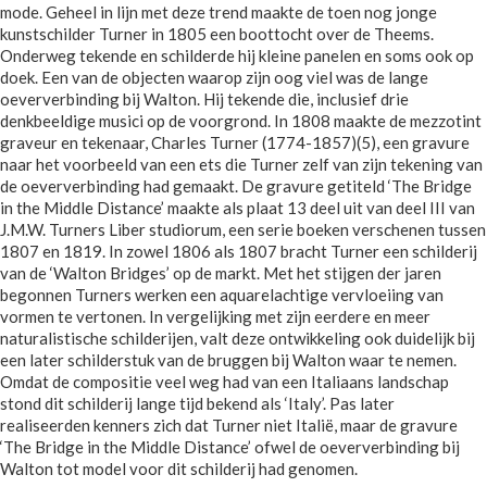
mode. Geheel in lijn met deze trend maakte de toen nog jonge
kunstschilder Turner in 1805 een boottocht over de Theems.
Onderweg tekende en schilderde hij kleine panelen en soms ook op
doek. Een van de objecten waarop zijn oog viel was de lange
oeververbinding bij Walton. Hij tekende die, inclusief drie
denkbeeldige musici op de voorgrond. In 1808 maakte de mezzotint
graveur en tekenaar, Charles Turner (1774-1857)(5), een gravure
naar het voorbeeld van een ets die Turner zelf van zijn tekening van
de oeververbinding had gemaakt. De gravure getiteld ‘The Bridge
in the Middle Distance’ maakte als plaat 13 deel uit van deel III van
J.M.W. Turners Liber studiorum, een serie boeken verschenen tussen
1807 en 1819. In zowel 1806 als 1807 bracht Turner een schilderij
van de ‘Walton Bridges’ op de markt. Met het stijgen der jaren
begonnen Turners werken een aquarelachtige vervloeiing van
vormen te vertonen. In vergelijking met zijn eerdere en meer
naturalistische schilderijen, valt deze ontwikkeling ook duidelijk bij
een later schilderstuk van de bruggen bij Walton waar te nemen.
Omdat de compositie veel weg had van een Italiaans landschap
stond dit schilderij lange tijd bekend als ‘Italy’. Pas later
realiseerden kenners zich dat Turner niet Italië, maar de gravure
‘The Bridge in the Middle Distance’ ofwel de oeververbinding bij
Walton tot model voor dit schilderij had genomen.