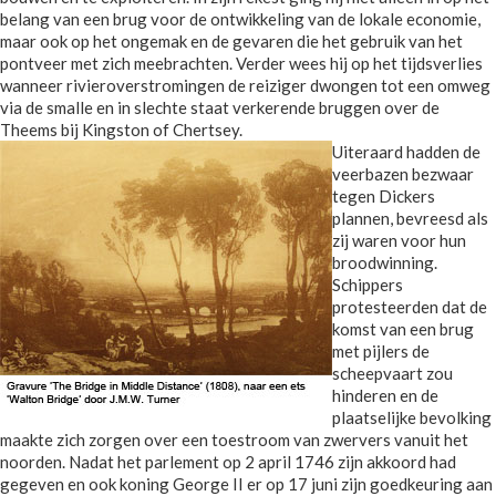
belang van een brug voor de ontwikkeling van de lokale economie,
maar ook op het ongemak en de gevaren die het gebruik van het
pontveer met zich meebrachten. Verder wees hij op het tijdsverlies
wanneer rivieroverstromingen de reiziger dwongen tot een omweg
via de smalle en in slechte staat verkerende bruggen over de
Theems bij Kingston of Chertsey.
Uiteraard hadden de
veerbazen bezwaar
tegen Dickers
plannen, bevreesd als
zij waren voor hun
broodwinning.
Schippers
protesteerden dat de
komst van een brug
met pijlers de
scheepvaart zou
hinderen en de
plaatselijke bevolking
maakte zich zorgen over een toestroom van zwervers vanuit het
noorden. Nadat het parlement op 2 april 1746 zijn akkoord had
gegeven en ook koning George II er op 17 juni zijn goedkeuring aan