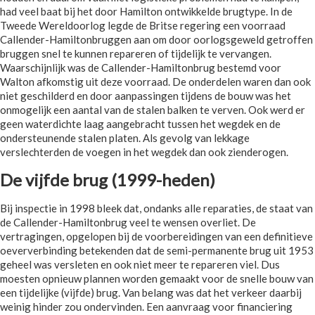
had veel baat bij het door Hamilton ontwikkelde brugtype. In de
Tweede Wereldoorlog legde de Britse regering een voorraad
Callender-Hamiltonbruggen aan om door oorlogsgeweld getroffen
bruggen snel te kunnen repareren of tijdelijk te vervangen.
Waarschijnlijk was de Callender-Hamiltonbrug bestemd voor
Walton afkomstig uit deze voorraad. De onderdelen waren dan ook
niet geschilderd en door aanpassingen tijdens de bouw was het
onmogelijk een aantal van de stalen balken te verven. Ook werd er
geen waterdichte laag aangebracht tussen het wegdek en de
ondersteunende stalen platen. Als gevolg van lekkage
verslechterden de voegen in het wegdek dan ook zienderogen.
De vijfde brug (1999-heden)
Bij inspectie in 1998 bleek dat, ondanks alle reparaties, de staat van
de Callender-Hamiltonbrug veel te wensen overliet. De
vertragingen, opgelopen bij de voorbereidingen van een definitieve
oeververbinding betekenden dat de semi-permanente brug uit 1953
geheel was versleten en ook niet meer te repareren viel. Dus
moesten opnieuw plannen worden gemaakt voor de snelle bouw van
een tijdelijke (vijfde) brug. Van belang was dat het verkeer daarbij
weinig hinder zou ondervinden. Een aanvraag voor financiering