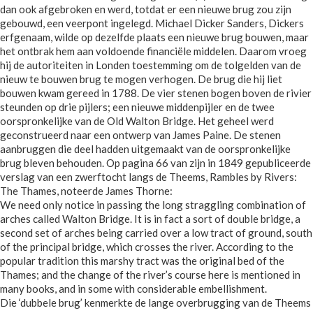
dan ook afgebroken en werd, totdat er een nieuwe brug zou zijn
gebouwd, een veerpont ingelegd. Michael Dicker Sanders, Dickers
erfgenaam, wilde op dezelfde plaats een nieuwe brug bouwen, maar
het ontbrak hem aan voldoende financiële middelen. Daarom vroeg
hij de autoriteiten in Londen toestemming om de tolgelden van de
nieuw te bouwen brug te mogen verhogen. De brug die hij liet
bouwen kwam gereed in 1788. De vier stenen bogen boven de rivier
steunden op drie pijlers; een nieuwe middenpijler en de twee
oorspronkelijke van de Old Walton Bridge. Het geheel werd
geconstrueerd naar een ontwerp van James Paine. De stenen
aanbruggen die deel hadden uitgemaakt van de oorspronkelijke
brug bleven behouden. Op pagina 66 van zijn in 1849 gepubliceerde
verslag van een zwerftocht langs de Theems, Rambles by Rivers:
The Thames, noteerde James Thorne:
We need only notice in passing the long straggling combination of
arches called Walton Bridge. It is in fact a sort of double bridge, a
second set of arches being carried over a low tract of ground, south
of the principal bridge, which crosses the river. According to the
popular tradition this marshy tract was the original bed of the
Thames; and the change of the river’s course here is mentioned in
many books, and in some with considerable embellishment.
Die ‘dubbele brug’ kenmerkte de lange overbrugging van de Theems