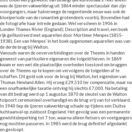
was de ijzeren vakwerkbrug uit 1864 minder spectaculair dan zijn
voorgangers, maar halverwege de negentiende eeuw was ook de
bloeiperiode van de romantiek grotendeels voorbij. Bovendien had
de fotografie haar intrede gedaan. Wel verscheen in 1906 in
Londen Thames Rivier (England); Description and travel, een boek
rijk geïllustreerd met aquarellen door Mortimer Menpes (1855-
1938). Een van Menpes’ in het boek opgenomen aquarellen was van
de derde brug bij Walton.
Vanouds waren de oeververbindingen over de Theems in handen
geweest van particuliere eigenaren die tolgeld hieven. In 1869
kwam er een wet die plaatselijke overheden toestond om bruggen
over de Theems op te kopen om vervolgens de tolgelden af te
schaffen. Dit gold ook voor de brug bij Walton, het eigendom van
Thomas Newland Allen. Hij vroeg £29,510 ter compensatie, maar na
een onafhankelijke taxatie ontving hij slechts £7,000. Na betaling
van dit bedrag werd op 1 augustus 1870 de sleutel van de Walton
tolpoort ceremonieel overhandigd en de brug vrij van tol verklaard.
In 1940 liep de ijzeren vakwerkbrug schade op tijdens een Duitse
luchtaanval op zuidoost Engeland. Het gevolg was een permanente
gewichtsbeperking tot 7 ton, waarna alleen fietsers en voetgangers
nog mochten passeren. In 1985 werd de brug definitief afgedankt
en gesloopt.