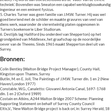
techniek’. Bovendien was Smeaton een capabel werktuigbouwkundig
ingenieur en een eminent fysicus.
5. Charles Turner was geen familie van J.M.W. Turner. Hij was wel
goed bevriend met de schilder en maakte gravures van veel van
diens werk, waaronder de vierentwintig platen opgenomen in
Turners boekenserie Liber Studiorum.
6. Destijds lag Halliford (nu onderdeel van Shepperton) op het
grondgebied van Middlesex, het graafschap op de noordelijke
oever van de Theems. Sinds 1965 maakt Shepperton deel uit van
Surrey.
Bronnen:
Colin Bentley (Walton Bridge Project Manager), County Hall,
Kingston upon Thames, Surrey
Butlin, M. en E. Joll, The Paintings of J.M.W. Turner dln. 1 en 2 (New
Haven/London 1977)
Constable, W.G., Canaletto: Giovanni Antonia Canal, 1697-1768
dln. 1 en 2 (Oxford 1989)
Costain en Atkins, A244 Walton Bridge 2007 Scheme: Planning
Supporting Statement on behalf of Surrey County Council
Eltis,V., ‘New Walton Bridge project is back on’, in: Surrey Herald, 18