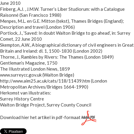
June 2010
Finberg, A.J. , J.M.W. Turner’s Liber Studiorum: with a Catalogue
Raisonné (San Francisco 1988)
Menpes, M.L. en G.E. Mitton (tekst), Thames Bridges (England);
Description and travel (London 1906)
Portlock, J., ‘Saved: In doubt Walton Bridge to go ahead’, in: Surrey
Comet, 22 June 2010
Skempton, A.W., A biographical dictionary of civil engineers in Great
Britain and Ireland: dl. 1, 1500-1830 (London 2002)
Thorne, J., Rambles by Rivers: The Thames (London 1849)
Gentleman’s Magazine, 1750
The Illustrated London News, 1859
www.surreycc.gov.uk (Walton Bridge)
http://www.aim25.ac.uk/cats/118/11439.htm (London
Metropolitan Archives/Bridges 1664-1990)
Herkomst van illustraties:
Surrey History Centre
Walton Bridge Project, Surrey County Council
Download hier het artikel in pdf-formaat