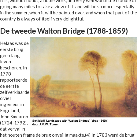
It is, without doubt, a noble work, and very well worth the trouble of
going many miles to take a view of it, and will be so more especially
in the summer, when it will be painted over, and when that part of the
country is always of itself very delightful.
De tweede Walton Bridge (1788-1859)
Helaas was de
eerste brug
geen lang
leven
beschoren. In
1778
rapporteerde
de eerste
zelfverklaarde
civiel
ingenieur in
Engeland,
John Smeaton
(1724-1792),
dat verval in
het houten frame de brug onveilig maakte.(4) In 1783 werd de brug