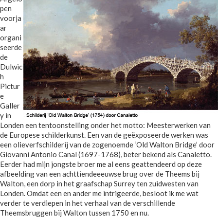
pen
voorja
ar
organi
seerde
de
Dulwic
h
Pictur
e
Galler
y in
Londen een tentoonstelling onder het motto: Meesterwerken van
de Europese schilderkunst. Een van de geëxposeerde werken was
een olieverfschilderij van de zogenoemde ‘Old Walton Bridge’ door
Giovanni Antonio Canal (1697-1768), beter bekend als Canaletto.
Eerder had mijn jongste broer me al eens geattendeerd op deze
afbeelding van een achttiendeeeuwse brug over de Theems bij
Walton, een dorp in het graafschap Surrey ten zuidwesten van
Londen. Omdat een en ander me intrigeerde, besloot ik me wat
verder te verdiepen in het verhaal van de verschillende
Theemsbruggen bij Walton tussen 1750 en nu.