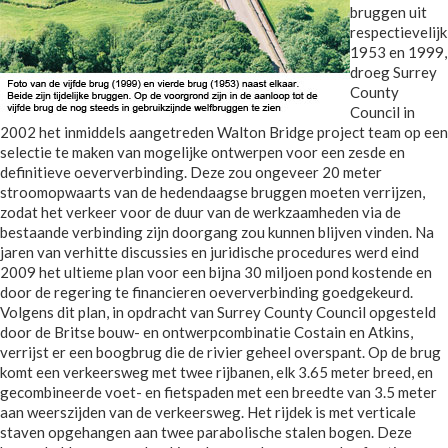
bruggen uit
respectievelijk
1953 en 1999,
droeg Surrey
County
Council in
2002 het inmiddels aangetreden Walton Bridge project team op een
selectie te maken van mogelijke ontwerpen voor een zesde en
definitieve oeververbinding. Deze zou ongeveer 20 meter
stroomopwaarts van de hedendaagse bruggen moeten verrijzen,
zodat het verkeer voor de duur van de werkzaamheden via de
bestaande verbinding zijn doorgang zou kunnen blijven vinden. Na
jaren van verhitte discussies en juridische procedures werd eind
2009 het ultieme plan voor een bijna 30 miljoen pond kostende en
door de regering te financieren oeververbinding goedgekeurd.
Volgens dit plan, in opdracht van Surrey County Council opgesteld
door de Britse bouw- en ontwerpcombinatie Costain en Atkins,
verrijst er een boogbrug die de rivier geheel overspant. Op de brug
komt een verkeersweg met twee rijbanen, elk 3.65 meter breed, en
gecombineerde voet- en fietspaden met een breedte van 3.5 meter
aan weerszijden van de verkeersweg. Het rijdek is met verticale
staven opgehangen aan twee parabolische stalen bogen. Deze