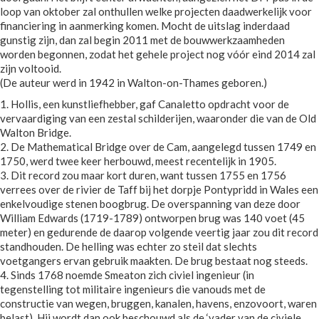
loop van oktober zal onthullen welke projecten daadwerkelijk voor
financiering in aanmerking komen. Mocht de uitslag inderdaad
gunstig zijn, dan zal begin 2011 met de bouwwerkzaamheden
worden begonnen, zodat het gehele project nog vóór eind 2014 zal
zijn voltooid.
(De auteur werd in 1942 in Walton-on-Thames geboren.)
1. Hollis, een kunstliefhebber, gaf Canaletto opdracht voor de
vervaardiging van een zestal schilderijen, waaronder die van de Old
Walton Bridge.
2. De Mathematical Bridge over de Cam, aangelegd tussen 1749 en
1750, werd twee keer herbouwd, meest recentelijk in 1905.
3. Dit record zou maar kort duren, want tussen 1755 en 1756
verrees over de rivier de Taff bij het dorpje Pontypridd in Wales een
enkelvoudige stenen boogbrug. De overspanning van deze door
William Edwards (1719-1789) ontworpen brug was 140 voet (45
meter) en gedurende de daarop volgende veertig jaar zou dit record
standhouden. De helling was echter zo steil dat slechts
voetgangers ervan gebruik maakten. De brug bestaat nog steeds.
4. Sinds 1768 noemde Smeaton zich civiel ingenieur (in
tegenstelling tot militaire ingenieurs die vanouds met de
constructie van wegen, bruggen, kanalen, havens, enzovoort, waren
belast). Hij wordt dan ook beschouwd als de ‘vader van de civiele