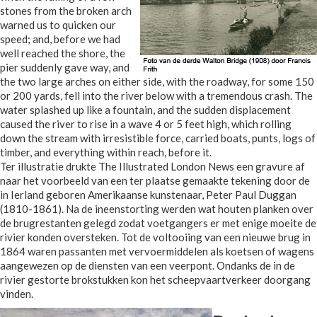
stones from the broken arch
warned us to quicken our
speed; and, before we had
well reached the shore, the
pier suddenly gave way, and
the two large arches on either side, with the roadway, for some 150
or 200 yards, fell into the river below with a tremendous crash. The
water splashed up like a fountain, and the sudden displacement
caused the river to rise in a wave 4 or 5 feet high, which rolling
down the stream with irresistible force, carried boats, punts, logs of
timber, and everything within reach, before it.
Ter illustratie drukte The Illustrated London News een gravure af
naar het voorbeeld van een ter plaatse gemaakte tekening door de
in Ierland geboren Amerikaanse kunstenaar, Peter Paul Duggan
(1810-1861). Na de ineenstorting werden wat houten planken over
de brugrestanten gelegd zodat voetgangers er met enige moeite de
rivier konden oversteken. Tot de voltooiing van een nieuwe brug in
1864 waren passanten met vervoermiddelen als koetsen of wagens
aangewezen op de diensten van een veerpont. Ondanks de in de
rivier gestorte brokstukken kon het scheepvaartverkeer doorgang
vinden.