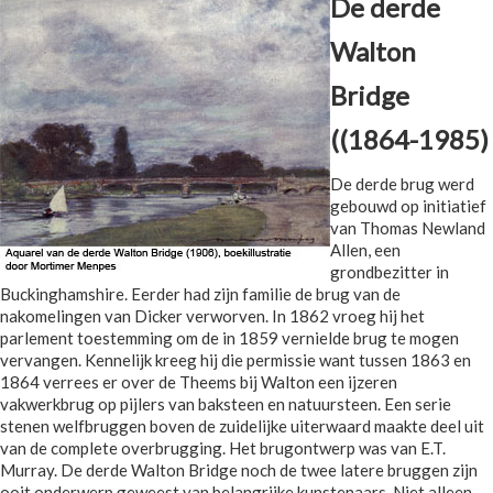
De derde
Walton
Bridge
((1864-1985)
De derde brug werd
gebouwd op initiatief
van Thomas Newland
Allen, een
grondbezitter in
Buckinghamshire. Eerder had zijn familie de brug van de
nakomelingen van Dicker verworven. In 1862 vroeg hij het
parlement toestemming om de in 1859 vernielde brug te mogen
vervangen. Kennelijk kreeg hij die permissie want tussen 1863 en
1864 verrees er over de Theems bij Walton een ijzeren
vakwerkbrug op pijlers van baksteen en natuursteen. Een serie
stenen welfbruggen boven de zuidelijke uiterwaard maakte deel uit
van de complete overbrugging. Het brugontwerp was van E.T.
Murray. De derde Walton Bridge noch de twee latere bruggen zijn
ooit onderwerp geweest van belangrijke kunstenaars. Niet alleen