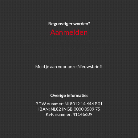
Begunstiger worden?
Aanmelden
Voor alle soorten begunstigers gelden kortingen
op activiteiten en publicaties van de
Bruggenstichting.
Meld
je aan
voor onze Nieuwsbrief!
Overige informatie:
BTW nummer: NL8012 14 646 B01
IBAN: NL82 INGB 0000 0589 75
KvK nummer: 41146639