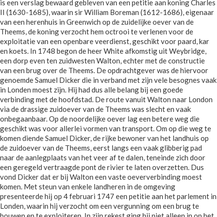
is een verslag bewaard gebleven van een petitie aan koning Charles
II (1630-1685), waarin sir William Boreman (1612-1686), eigenaar
van een herenhuis in Greenwich op de zuidelijke oever van de
Theems, de koning verzocht hem octrooi te verlenen voor de
exploitatie van een openbare veerdienst, geschikt voor paard, kar
en koets. In 1748 begon de heer White afkomstig uit Weybridge,
een dorp even ten zuidwesten Walton, echter met de constructie
van een brug over de Theems. De opdrachtgever was de hiervoor
genoemde Samuel Dicker die in verband met zijn vele besognes vaak
in Londen moest zijn. Hij had dus alle belang bij een goede
verbinding met de hoofdstad. De route vanuit Walton naar London
via de drassige zuidoever van de Theems was slecht en vaak
onbegaanbaar. Op de noordelijke oever lag een betere weg die
geschikt was voor allerlei vormen van transport. Om op die weg te
komen diende Samuel Dicker, de rijke bewoner van het landhuis op
de zuidoever van de Theems, eerst langs een vaak glibberig pad
naar de aanlegplaats van het veer af te dalen, teneinde zich door
een geregeld vertraagde pont de rivier te laten overzetten. Dus
vond Dicker dat er bij Walton een vaste oeververbinding moest
komen. Met steun van enkele landheren in de omgeving
presenteerde hij op 4 februari 1747 een petitie aan het parlement in
Londen, waarin hij verzocht om een vergunning om een brug te
bouwen en te exploiteren. In zijn rekest ging hij niet alleen in op het