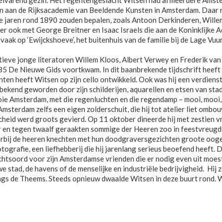
elvarend gezin. Het regentengeslacht Witsen had al meerdere Ams
 aan de Rijksacademie van Beeldende Kunsten in Amsterdam. Daar r
 de jaren rond 1890 zouden bepalen, zoals Antoon Derkinderen, Wille
er ook met George Breitner en Isaac Israels die aan de Koninklijke 
k op ‘Ewijckshoeve’, het buitenhuis van de familie bij de Lage Vuur
tieve jonge literatoren Willem Kloos, Albert Verwey en Frederik van
85 De Nieuwe Gids voortkwam. In dit baanbrekende tijdschrift heeft
ten heeft Witsen op zijn cello ontwikkeld. Ook was hij een verdienste
ekend geworden door zijn schilderijen, aquarellen en etsen van stad
ooie Amsterdam, met die regenluchten en die regendamp – mooi, mooi, 
Amsterdam zelfs een eigen zolderschuit, die hij tot atelier liet ombo
cheid werd groots gevierd. Op 11 oktober dineerde hij met zestien v
 en tegen twaalf geraakten sommige der Heeren zoo in feestvreugde,
rbij de heeren knechten met hun doodgraversgezichten groote oogen 
tografie, een liefhebberij die hij jarenlang serieus beoefend heeft.
uchtsoord voor zijn Amsterdamse vrienden die er nodig even uit moe
e stad, de havens of de menselijke en industriële bedrijvigheid. Hij 
ngs de Theems. Steeds opnieuw dwaalde Witsen in deze buurt rond. W