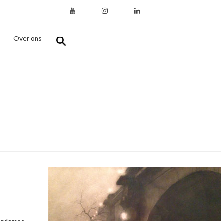
n
Over ons