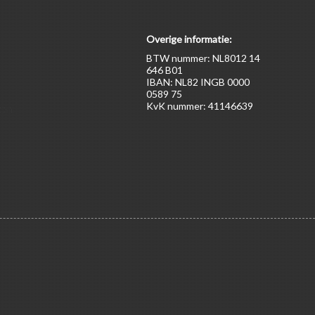
Overige informatie:
BTW nummer: NL8012 14
646 B01
IBAN: NL82 INGB 0000
0589 75
KvK nummer: 41146639
ten