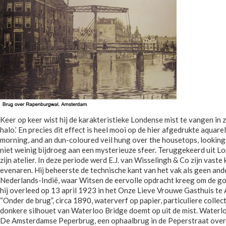
Keer op keer wist hij de karakteristieke Londense mist te vangen in z
halo.’ En precies dit effect is heel mooi op de hier afgedrukte aqua
morning, and an dun-coloured veil hung over the housetops, looking 
niet weinig bijdroeg aan een mysterieuze sfeer. Teruggekeerd uit L
zijn atelier. In deze periode werd E.J. van Wisselingh & Co zijn vas
evenaren. Hij beheerste de technische kant van het vak als geen a
Nederlands-Indië, waar Witsen de eervolle opdracht kreeg om de go
hij overleed op 13 april 1923 in het Onze Lieve Vrouwe Gasthuis te
“Onder de brug”, circa 1890, waterverf op papier, particuliere collec
donkere silhouet van Waterloo Bridge doemt op uit de mist. Waterlo
De Amsterdamse Peperbrug, een ophaalbrug in de Peperstraat over