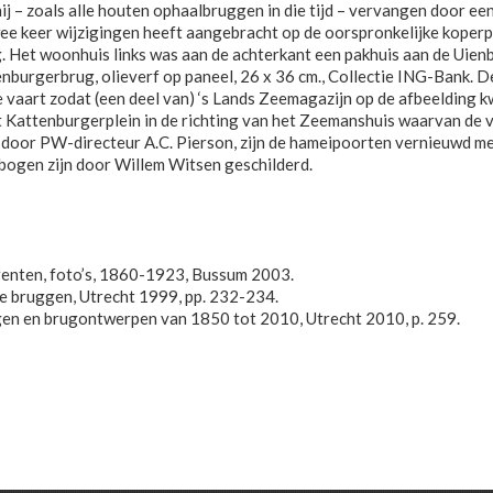
hij – zoals alle houten ophaalbruggen in die tijd – vervangen door e
wee keer wijzigingen heeft aangebracht op de oorspronkelijke kope
. Het woonhuis links was aan de achterkant een pakhuis aan de Uien
nburgerbrug, olieverf op paneel, 26 x 36 cm., Collectie ING-Bank. De
de vaart zodat (een deel van) ‘s Lands Zeemagazijn op de afbeelding k
t Kattenburgerplein in de richting van het Zeemanshuis waarvan de 
 door PW-directeur A.C. Pierson, zijn de hameipoorten vernieuwd m
n bogen zijn door Willem Witsen geschilderd.
 prenten, foto’s, 1860-1923, Bussum 2003.
e bruggen, Utrecht 1999, pp. 232-234.
ngen en brugontwerpen van 1850 tot 2010, Utrecht 2010, p. 259.