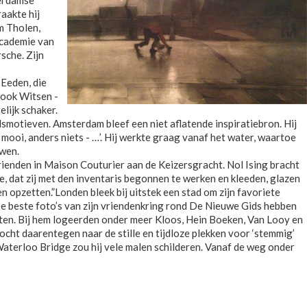
terdamse
aakte hij
m Tholen,
Academie van
sche. Zijn
 Eeden, die
 ook Witsen -
lijk schaker.
smotieven. Amsterdam bleef een niet aflatende inspiratiebron. Hij
mooi, anders niets - …’. Hij werkte graag vanaf het water, waartoe
uwen.
rienden in Maison Couturier aan de Keizersgracht. Nol Ising bracht
 dat zij met den inventaris begonnen te werken en kleeden, glazen
opzetten.”Londen bleek bij uitstek een stad om zijn favoriete
 De beste foto’s van zijn vriendenkring rond De Nieuwe Gids hebben
sten. Bij hem logeerden onder meer Kloos, Hein Boeken, Van Looy en
zocht daarentegen naar de stille en tijdloze plekken voor ‘stemmig’
aterloo Bridge zou hij vele malen schilderen. Vanaf de weg onder