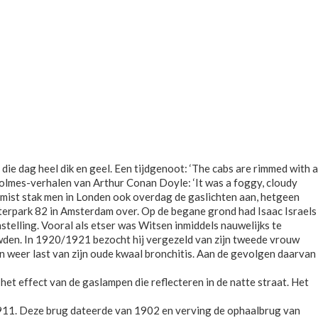
 die dag heel dik en geel. Een tijdgenoot: ‘The cabs are rimmed with a
 Holmes-verhalen van Arthur Conan Doyle: ‘It was a foggy, cloudy
te mist stak men in Londen ook overdag de gaslichten aan, hetgeen
sterpark 82 in Amsterdam over. Op de begane grond had Isaac Israels
stelling. Vooral als etser was Witsen inmiddels nauwelijks te
wden. In 1920/1921 bezocht hij vergezeld van zijn tweede vrouw
 weer last van zijn oude kwaal bronchitis. Aan de gevolgen daarvan
 het effect van de gaslampen die reflecteren in de natte straat. Het
11. Deze brug dateerde van 1902 en verving de ophaalbrug van