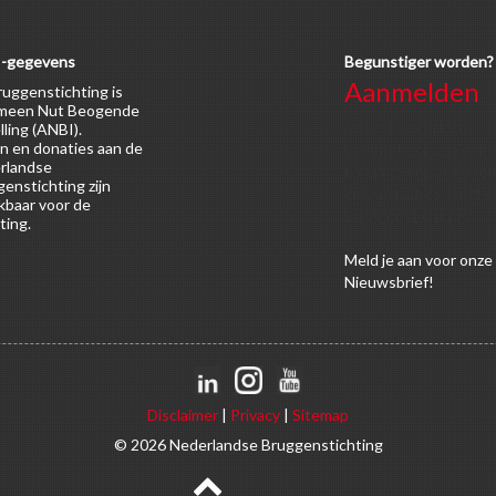
-gegevens
Begunstiger worden?
Aanmelden
uggenstichting is
meen Nut Beogende
Voor alle soorten
lling (ANBI).
n en donaties aan de
begunstigers gelden
rlandse
kortingen op activitei
enstichting zijn
en publicaties van de
kbaar voor de
Bruggenstichting.
ting.
Meld
je aan
voor onze
Nieuwsbrief!
Disclaimer
|
Privacy
|
Sitemap
© 2026 Nederlandse Bruggenstichting