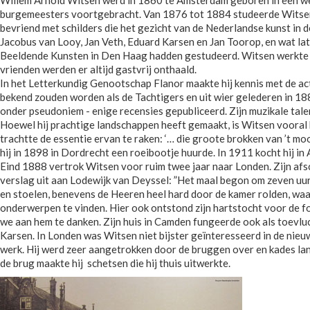
Willem Arnold Witsen werd in 1860 te Amsterdam geboren in een w
burgemeesters voortgebracht. Van 1876 tot 1884 studeerde Witsen
bevriend met schilders die het gezicht van de Nederlandse kunst in
Jacobus van Looy, Jan Veth, Eduard Karsen en Jan Toorop, en wat lat
Beeldende Kunsten in Den Haag hadden gestudeerd. Witsen werkte vaa
vrienden werden er altijd gastvrij onthaald.
In het Letterkundig Genootschap Flanor maakte hij kennis met de ac
bekend zouden worden als de Tachtigers en uit wier gelederen in 18
onder pseudoniem - enige recensies gepubliceerd. Zijn muzikale talen
Hoewel hij prachtige landschappen heeft gemaakt, is Witsen vooral b
trachtte de essentie ervan te raken: ‘… die groote brokken van ’t m
hij in 1898 in Dordrecht een roeibootje huurde. In 1911 kocht hij in 
Eind 1888 vertrok Witsen voor ruim twee jaar naar Londen. Zijn afs
verslag uit aan Lodewijk van Deyssel: ”Het maal begon om zeven uur
en stoelen, benevens de Heeren heel hard door de kamer rolden, waa
onderwerpen te vinden. Hier ook ontstond zijn hartstocht voor de fo
we aan hem te danken. Zijn huis in Camden fungeerde ook als toevl
Karsen. In Londen was Witsen niet bijster geïnteresseerd in de nieuw
werk. Hij werd zeer aangetrokken door de bruggen over en kades la
de brug maakte hij schetsen die hij thuis uitwerkte.