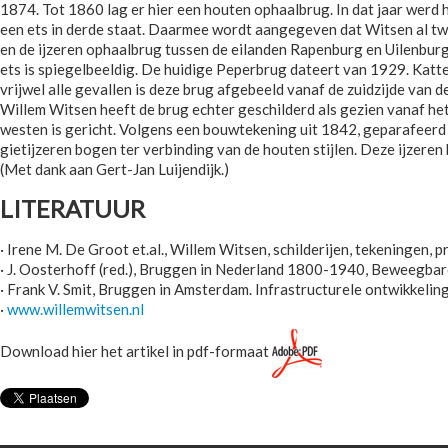
1874. Tot 1860 lag er hier een houten ophaalbrug. In dat jaar werd 
een ets in derde staat. Daarmee wordt aangegeven dat Witsen al t
en de ijzeren ophaalbrug tussen de eilanden Rapenburg en Uilenburg
ets is spiegelbeeldig. De huidige Peperbrug dateert van 1929. Katte
vrijwel alle gevallen is deze brug afgebeeld vanaf de zuidzijde van 
Willem Witsen heeft de brug echter geschilderd als gezien vanaf he
westen is gericht. Volgens een bouwtekening uit 1842, geparafeerd
gietijzeren bogen ter verbinding van de houten stijlen. Deze ijzere
(Met dank aan Gert-Jan Luijendijk.)
LITERATUUR
· Irene M. De Groot et.al., Willem Witsen, schilderijen, tekeningen,
· J. Oosterhoff (red.), Bruggen in Nederland 1800-1940, Beweegbar
· Frank V. Smit, Bruggen in Amsterdam. Infrastructurele ontwikkeli
·
www.willemwitsen.nl
Download hier het artikel in pdf-formaat