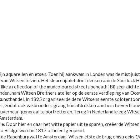
ijn aquarellen en etsen. Toen hij aankwam in Londen was de mist juist
rel van Witsen te zien. Het kleurenpalet doet denken aan de Sherlock
like a reflection of the mudcoloured streets beneath.’ Bij zeer dich
onden, nam Witsen Breitners atelier op de eerste verdieping van Oo
te kunsthandel. In 1895 organiseerde deze Witsens eerste solotentoon
nder, zodat ook vakbroeders graag hun afdrukken aan hem toevertrou
uverneur-generaal te portretteren. Terug in Nederland kreeg Witsen
 Amsterdam.
tie. Door hier en daar het witte papier uit te sparen, creëerde Witsen
o Bridge werd in 1817 officieel geopend.
 de Rapenburgwal te Amsterdam. Witsen etste de brug omstreeks 19