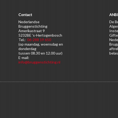
Contact
ANBI
Nederlandse
De Br
Bruggenstichting
Alge
Amerikastraat 9
Inste
5232BE 's-Hertogenbosch
Gifte
Tel.:
06-288 19 650
Nede
(op maandag, woensdag en
Brugg
donderdag
aftre
tussen 08.30 en 12.00 uur)
belas
E-mail:
info@bruggenstichting.nl