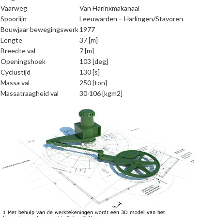
Vaarweg
Van Harinxmakanaal
Spoorlijn
Leeuwarden – Harlingen/Stavoren
Bouwjaar bewegingswerk
1977
Lengte
37 [m]
Breedte val
7 [m]
Openingshoek
103 [deg]
Cyclustijd
130 [s]
Massa val
250 [ton]
Massatraagheid val
30·106 [kgm2]