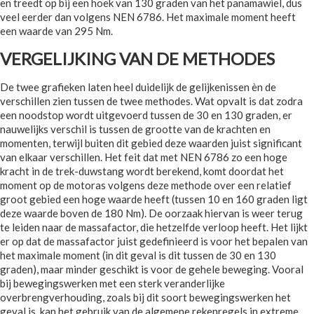
en treedt op bij een hoek van 130 graden van het panamawiel, dus
veel eerder dan volgens NEN 6786. Het maximale moment heeft
een waarde van 295 Nm.
VERGELIJKING VAN DE METHODES
De twee grafieken laten heel duidelijk de gelijkenissen èn de
verschillen zien tussen de twee methodes. Wat opvalt is dat zodra
een noodstop wordt uitgevoerd tussen de 30 en 130 graden, er
nauwelijks verschil is tussen de grootte van de krachten en
momenten, terwijl buiten dit gebied deze waarden juist significant
van elkaar verschillen. Het feit dat met NEN 6786 zo een hoge
kracht in de trek-duwstang wordt berekend, komt doordat het
moment op de motoras volgens deze methode over een relatief
groot gebied een hoge waarde heeft (tussen 10 en 160 graden ligt
deze waarde boven de 180 Nm). De oorzaak hiervan is weer terug
te leiden naar de massafactor, die hetzelfde verloop heeft. Het lijkt
er op dat de massafactor juist gedefinieerd is voor het bepalen van
het maximale moment (in dit geval is dit tussen de 30 en 130
graden), maar minder geschikt is voor de gehele beweging. Vooral
bij bewegingswerken met een sterk veranderlijke
overbrengverhouding, zoals bij dit soort bewegingswerken het
geval is, kan het gebruik van de algemene rekenregels in extreme