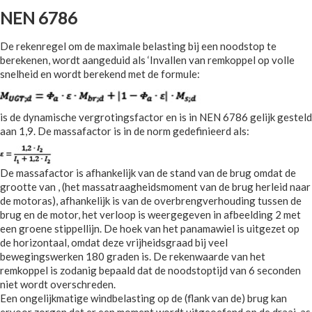
NEN 6786
De rekenregel om de maximale belasting bij een noodstop te
berekenen, wordt aangeduid als ‘Invallen van remkoppel op volle
snelheid en wordt berekend met de formule:
is de dynamische vergrotingsfactor en is in NEN 6786 gelijk gesteld
aan 1,9. De massafactor is in de norm gedefinieerd als:
De massafactor is afhankelijk van de stand van de brug omdat de
grootte van , (het massatraagheidsmoment van de brug herleid naar
de motoras), afhankelijk is van de overbrengverhouding tussen de
brug en de motor, het verloop is weergegeven in afbeelding 2 met
een groene stippellijn. De hoek van het panamawiel is uitgezet op
de horizontaal, omdat deze vrijheidsgraad bij veel
bewegingswerken 180 graden is. De rekenwaarde van het
remkoppel is zodanig bepaald dat de noodstoptijd van 6 seconden
niet wordt overschreden.
Een ongelijkmatige windbelasting op de (flank van de) brug kan
ervoor zorgen dat er een moment wordt uitgeoefend op de draai-as