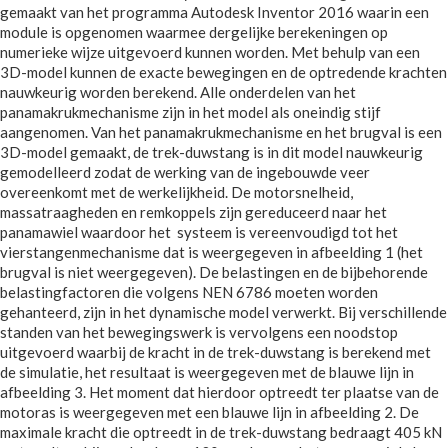
gemaakt van het programma Autodesk Inventor 2016 waarin een
module is opgenomen waarmee dergelijke berekeningen op
numerieke wijze uitgevoerd kunnen worden. Met behulp van een
3D-model kunnen de exacte bewegingen en de optredende krachten
nauwkeurig worden berekend. Alle onderdelen van het
panamakrukmechanisme zijn in het model als oneindig stijf
aangenomen. Van het panamakrukmechanisme en het brugval is een
3D-model gemaakt, de trek-duwstang is in dit model nauwkeurig
gemodelleerd zodat de werking van de ingebouwde veer
overeenkomt met de werkelijkheid. De motorsnelheid,
massatraagheden en remkoppels zijn gereduceerd naar het
panamawiel waardoor het systeem is vereenvoudigd tot het
vierstangenmechanisme dat is weergegeven in afbeelding 1 (het
brugval is niet weergegeven). De belastingen en de bijbehorende
belastingfactoren die volgens NEN 6786 moeten worden
gehanteerd, zijn in het dynamische model verwerkt. Bij verschillende
standen van het bewegingswerk is vervolgens een noodstop
uitgevoerd waarbij de kracht in de trek-duwstang is berekend met
de simulatie, het resultaat is weergegeven met de blauwe lijn in
afbeelding 3. Het moment dat hierdoor optreedt ter plaatse van de
motoras is weergegeven met een blauwe lijn in afbeelding 2. De
maximale kracht die optreedt in de trek-duwstang bedraagt 405 kN