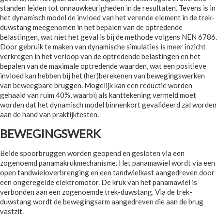
standen leiden tot onnauwkeurigheden in de resultaten. Tevens is in
het dynamisch model de invloed van het verende element in de trek-
duwstang meegenomen in het bepalen van de optredende
belastingen, wat niet het geval is bij de methode volgens NEN 6786.
Door gebruik te maken van dynamische simulaties is meer inzicht
verkregen in het verloop van de optredende belastingen en het
bepalen van de maximale optredende waarden, wat een positieve
invloed kan hebben bij het (her)berekenen van bewegingswerken
van beweegbare bruggen. Mogelijk kan een reductie worden
gehaald van ruim 40%, waarbij als kanttekening vermeld moet
worden dat het dynamisch model binnenkort gevalideerd zal worden
aan de hand van praktijktesten.
BEWEGINGSWERK
Beide spoorbruggen worden geopend en gesloten via een
zogenoemd panamakrukmechanisme. Het panamawiel wordt via een
open tandwieloverbrenging en een tandwielkast aangedreven door
een ongeregelde elektromotor. De kruk van het panamawiel is
verbonden aan een zogenoemde trek-duwstang. Via de trek-
duwstang wordt de bewegingsarm aangedreven die aan de brug
vastzit.