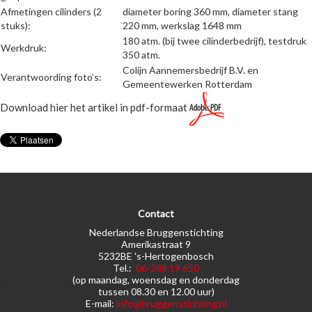
Afmetingen cilinders (2
diameter boring 360 mm, diameter stang
stuks):
220 mm, werkslag 1648 mm
180 atm. (bij twee cilinderbedrijf), testdruk
Werkdruk:
350 atm.
Colijn Aannemersbedrijf B.V. en
Verantwoording foto’s:
Gemeentewerken Rotterdam
Download hier het artikel in pdf-formaat
Contact
Nederlandse Bruggenstichting
Amerikastraat 9
5232BE 's-Hertogenbosch
Tel.:
06-288 19 650
(op maandag, woensdag en donderdag
tussen 08.30 en 12.00 uur)
E-mail:
info@bruggenstichting.nl