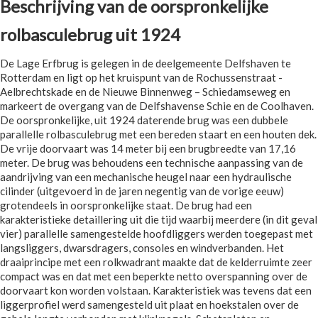
Beschrijving van de oorspronkelijke
rolbasculebrug uit 1924
De Lage Erfbrug is gelegen in de deelgemeente Delfshaven te
Rotterdam en ligt op het kruispunt van de Rochussenstraat -
Aelbrechtskade en de Nieuwe Binnenweg – Schiedamseweg en
markeert de overgang van de Delfshavense Schie en de Coolhaven.
De oorspronkelijke, uit 1924 daterende brug was een dubbele
parallelle rolbasculebrug met een bereden staart en een houten dek.
De vrije doorvaart was 14 meter bij een brugbreedte van 17,16
meter. De brug was behoudens een technische aanpassing van de
aandrijving van een mechanische heugel naar een hydraulische
cilinder (uitgevoerd in de jaren negentig van de vorige eeuw)
grotendeels in oorspronkelijke staat. De brug had een
karakteristieke detaillering uit die tijd waarbij meerdere (in dit geval
vier) parallelle samengestelde hoofdliggers werden toegepast met
langsliggers, dwarsdragers, consoles en windverbanden. Het
draaiprincipe met een rolkwadrant maakte dat de kelderruimte zeer
compact was en dat met een beperkte netto overspanning over de
doorvaart kon worden volstaan. Karakteristiek was tevens dat een
liggerprofiel werd samengesteld uit plaat en hoekstalen over de