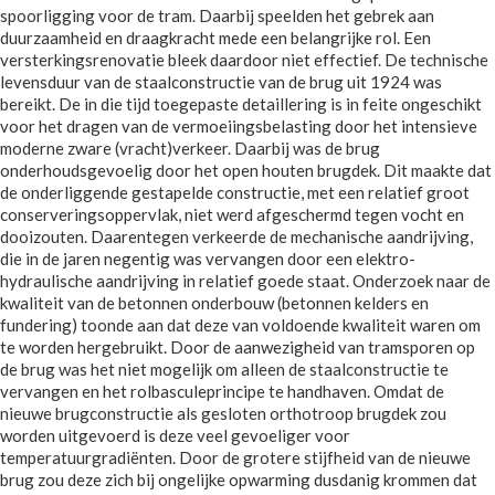
spoorligging voor de tram. Daarbij speelden het gebrek aan
duurzaamheid en draagkracht mede een belangrijke rol. Een
versterkingsrenovatie bleek daardoor niet effectief. De technische
levensduur van de staalconstructie van de brug uit 1924 was
bereikt. De in die tijd toegepaste detaillering is in feite ongeschikt
voor het dragen van de vermoeiingsbelasting door het intensieve
moderne zware (vracht)verkeer. Daarbij was de brug
onderhoudsgevoelig door het open houten brugdek. Dit maakte dat
de onderliggende gestapelde constructie, met een relatief groot
conserveringsoppervlak, niet werd afgeschermd tegen vocht en
dooizouten. Daarentegen verkeerde de mechanische aandrijving,
die in de jaren negentig was vervangen door een elektro-
hydraulische aandrijving in relatief goede staat. Onderzoek naar de
kwaliteit van de betonnen onderbouw (betonnen kelders en
fundering) toonde aan dat deze van voldoende kwaliteit waren om
te worden hergebruikt. Door de aanwezigheid van tramsporen op
de brug was het niet mogelijk om alleen de staalconstructie te
vervangen en het rolbasculeprincipe te handhaven. Omdat de
nieuwe brugconstructie als gesloten orthotroop brugdek zou
worden uitgevoerd is deze veel gevoeliger voor
temperatuurgradiënten. Door de grotere stijfheid van de nieuwe
brug zou deze zich bij ongelijke opwarming dusdanig krommen dat