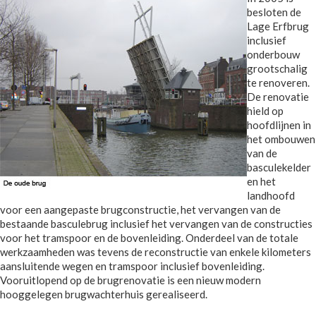
besloten de
Lage Erfbrug
inclusief
onderbouw
grootschalig
te renoveren.
De renovatie
hield op
hoofdlijnen in
het ombouwen
van de
basculekelder
en het
landhoofd
voor een aangepaste brugconstructie, het vervangen van de
bestaande basculebrug inclusief het vervangen van de constructies
voor het tramspoor en de bovenleiding. Onderdeel van de totale
werkzaamheden was tevens de reconstructie van enkele kilometers
aansluitende wegen en tramspoor inclusief bovenleiding.
Vooruitlopend op de brugrenovatie is een nieuw modern
hooggelegen brugwachterhuis gerealiseerd.