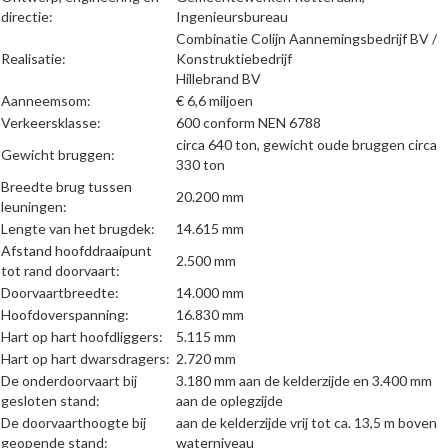
directie:
Ingenieursbureau
Combinatie Colijn Aannemingsbedrijf BV /
Realisatie:
Konstruktiebedrijf
Hillebrand BV
Aanneemsom:
€ 6,6 miljoen
Verkeersklasse:
600 conform NEN 6788
circa 640 ton, gewicht oude bruggen circa
Gewicht bruggen:
330 ton
Breedte brug tussen
20.200 mm
leuningen:
Lengte van het brugdek:
14.615 mm
Afstand hoofddraaipunt
2.500 mm
tot rand doorvaart:
Doorvaartbreedte:
14.000 mm
Hoofdoverspanning:
16.830 mm
Hart op hart hoofdliggers:
5.115 mm
Hart op hart dwarsdragers:
2.720 mm
De onderdoorvaart bij
3.180 mm aan de kelderzijde en 3.400 mm
gesloten stand:
aan de oplegzijde
De doorvaarthoogte bij
aan de kelderzijde vrij tot ca. 13,5 m boven
geopende stand:
waterniveau