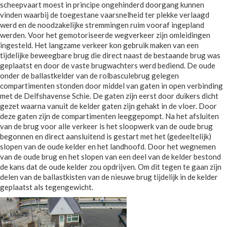
scheepvaart moest in principe ongehinderd doorgang kunnen
vinden waarbij de toegestane vaarsnelheid ter plekke verlaagd
werd en de noodzakelijke stremmingen ruim vooraf ingepland
werden. Voor het gemotoriseerde wegverkeer zijn omleidingen
ingesteld. Het langzame verkeer kon gebruik maken van een
tijdelijke beweegbare brug die direct naast de bestaande brug was
geplaatst en door de vaste brugwachters werd bediend. De oude
onder de ballastkelder van de rolbasculebrug gelegen
compartimenten stonden door middel van gaten in open verbinding
met de Delfshavense Schie. De gaten zijn eerst door duikers dicht
gezet waarna vanuit de kelder gaten zijn gehakt in de vloer. Door
deze gaten zijn de compartimenten leeggepompt. Na het afsluiten
van de brug voor alle verkeer is het sloopwerk van de oude brug
begonnen en direct aansluitend is gestart met het (gedeeltelijk)
slopen van de oude kelder en het landhoofd. Door het wegnemen
van de oude brug en het slopen van een deel van de kelder bestond
de kans dat de oude kelder zou opdrijven. Om dit tegen te gaan zijn
delen van de ballastkisten van de nieuwe brug tijdelijk in de kelder
geplaatst als tegengewicht.