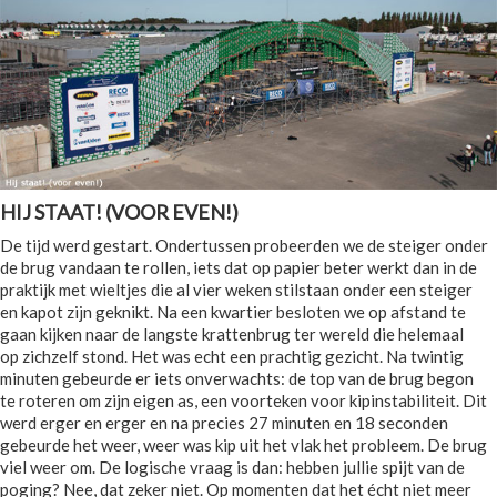
HIJ STAAT! (VOOR EVEN!)
De tijd werd gestart. Ondertussen probeerden we de steiger onder
de brug vandaan te rollen, iets dat op papier beter werkt dan in de
praktijk met wieltjes die al vier weken stilstaan onder een steiger
en kapot zijn geknikt. Na een kwartier besloten we op afstand te
gaan kijken naar de langste krattenbrug ter wereld die helemaal
op zichzelf stond. Het was echt een prachtig gezicht. Na twintig
minuten gebeurde er iets onverwachts: de top van de brug begon
te roteren om zijn eigen as, een voorteken voor kipinstabiliteit. Dit
werd erger en erger en na precies 27 minuten en 18 seconden
gebeurde het weer, weer was kip uit het vlak het probleem. De brug
viel weer om. De logische vraag is dan: hebben jullie spijt van de
poging? Nee, dat zeker niet. Op momenten dat het écht niet meer