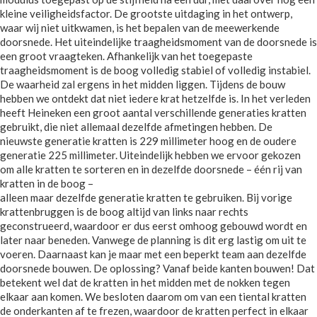
kleine veiligheidsfactor. De grootste uitdaging in het ontwerp,
waar wij niet uitkwamen, is het bepalen van de meewerkende
doorsnede. Het uiteindelijke traagheidsmoment van de doorsnede is
een groot vraagteken. Afhankelijk van het toegepaste
traagheidsmoment is de boog volledig stabiel of volledig instabiel.
De waarheid zal ergens in het midden liggen. Tijdens de bouw
hebben we ontdekt dat niet iedere krat hetzelfde is. In het verleden
heeft Heineken een groot aantal verschillende generaties kratten
gebruikt, die niet allemaal dezelfde afmetingen hebben. De
nieuwste generatie kratten is 229 millimeter hoog en de oudere
generatie 225 millimeter. Uiteindelijk hebben we ervoor gekozen
om alle kratten te sorteren en in dezelfde doorsnede – één rij van
kratten in de boog –
alleen maar dezelfde generatie kratten te gebruiken. Bij vorige
krattenbruggen is de boog altijd van links naar rechts
geconstrueerd, waardoor er dus eerst omhoog gebouwd wordt en
later naar beneden. Vanwege de planning is dit erg lastig om uit te
voeren. Daarnaast kan je maar met een beperkt team aan dezelfde
doorsnede bouwen. De oplossing? Vanaf beide kanten bouwen! Dat
betekent wel dat de kratten in het midden met de nokken tegen
elkaar aan komen. We besloten daarom om van een tiental kratten
de onderkanten af te frezen, waardoor de kratten perfect in elkaar