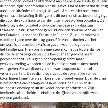
erop te lopen. Zowel de liftschacht aan de ene zijde als de gevel aan
de andere zijde ondersteunen de brug niet. Dat betekent dat de brug
aan beide uiteindes uitkraagt, tot wel 13 meter. Met name voor
dynamische belasting (trillingen) is dit een constructieve uitdaging,
die door de extra hoogte van de ligger moet worden opgelost. De
hele brug is demontabel ontworpen om deze extra duurzaam
te maken. De brug zal mede gebruikt worden door mensen die van
het Familiehuis naar het Erasmus MC lopen. Zij zullen vooral in
moeilijke tijden over de brug gaan. Eén van de doelen van het
ontwerp is daarom betekenis te geven voor de logees van
het familiehuis. Hiervoor is samengewerkt met de Rotterdamse
dichter Rien Vroegindeweij, die hierover een gedicht heeft
gecomponeerd. Dit is geen doorlopend gedicht, maar
een verzameling woorden die de levensloop van de mens moet
weergeven. Zo wordt een verhaal van hoop, moed, herstel en
verdriet verteld. Deze dichtregel zal op de bovenzijde van de
kokerligger komen te staan. Een ander visueel kenmerk van de brug
is het portret van naamgever Daniël den Hoed, één van de
bekendste oncologen uit de Nederlandse geschiedenis. Zijn
beeltenis zal aan beide uiteinden in de zijkant van de pijlerwand
worden geplaatst.