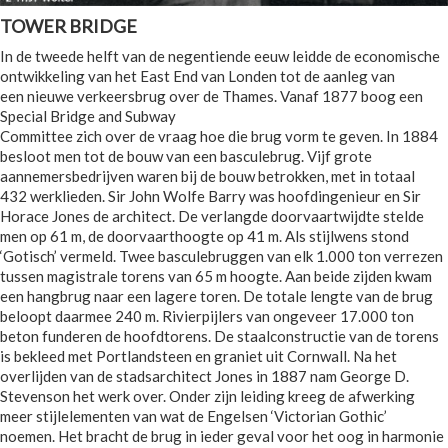
TOWER BRIDGE
In de tweede helft van de negentiende eeuw leidde de economische
ontwikkeling van het East End van Londen tot de aanleg van
een nieuwe verkeersbrug over de Thames. Vanaf 1877 boog een
Special Bridge and Subway
Committee zich over de vraag hoe die brug vorm te geven. In 1884
besloot men tot de bouw van een basculebrug. Vijf grote
aannemersbedrijven waren bij de bouw betrokken, met in totaal
432 werklieden. Sir John Wolfe Barry was hoofdingenieur en Sir
Horace Jones de architect. De verlangde doorvaartwijdte stelde
men op 61 m, de doorvaarthoogte op 41 m. Als stijlwens stond
‘Gotisch’ vermeld. Twee basculebruggen van elk 1.000 ton verrezen
tussen magistrale torens van 65 m hoogte. Aan beide zijden kwam
een hangbrug naar een lagere toren. De totale lengte van de brug
beloopt daarmee 240 m. Rivierpijlers van ongeveer 17.000 ton
beton funderen de hoofdtorens. De staalconstructie van de torens
is bekleed met Portlandsteen en graniet uit Cornwall. Na het
overlijden van de stadsarchitect Jones in 1887 nam George D.
Stevenson het werk over. Onder zijn leiding kreeg de afwerking
meer stijlelementen van wat de Engelsen ‘Victorian Gothic’
noemen. Het bracht de brug in ieder geval voor het oog in harmonie