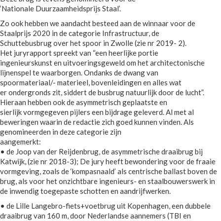
‘Nationale Duurzaamheidsprijs Staal’.
Zo ook hebben we aandacht besteed aan de winnaar voor de
Staalprijs 2020 in de categorie Infrastructuur, de
Schuttebusbrug over het spoor in Zwolle (zie nr 2019- 2).
Het juryrapport spreekt van “een heerlijke portie
ingenieurskunst en uitvoeringsgeweld om het architectonische
lijnenspel te waarborgen. Ondanks de dwang van
spoormateriaal/- materieel, bovenleidingen en alles wat
er ondergronds zit, siddert de busbrug natuurlijk door de lucht”.
Hieraan hebben ook de asymmetrisch geplaatste en
sierlijk vormgegeven pijlers een bijdrage geleverd. Al met al
beweringen waarin de redactie zich goed kunnen vinden. Als
genomineerden in deze categorie zijn
aangemerkt:
• de Joop van der Reijdenbrug, de asymmetrische draaibrug bij
Katwijk, (zie nr 2018-3); De jury heeft bewondering voor de fraaie
vormgeving, zoals de ‘kompasnaald’ als centrische ballast boven de
brug, als voor het onzichtbare ingenieurs- en staalbouwerswerk in
de inwendig toegepaste schotten en aandrijfwerken.
• de Lille Langebro-fiets+voetbrug uit Kopenhagen, een dubbele
draaibrug van 160 m, door Nederlandse aannemers (TBI en