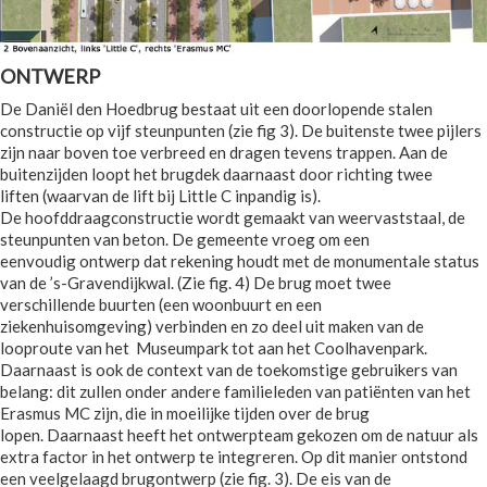
ONTWERP
De Daniël den Hoedbrug bestaat uit een doorlopende stalen
constructie op vijf steunpunten (zie fig 3). De buitenste twee pijlers
zijn naar boven toe verbreed en dragen tevens trappen. Aan de
buitenzijden loopt het brugdek daarnaast door richting twee
liften (waarvan de lift bij Little C inpandig is).
De hoofddraagconstructie wordt gemaakt van weervaststaal, de
steunpunten van beton. De gemeente vroeg om een
eenvoudig ontwerp dat rekening houdt met de monumentale status
van de ’s-Gravendijkwal. (Zie fig. 4) De brug moet twee
verschillende buurten (een woonbuurt en een
ziekenhuisomgeving) verbinden en zo deel uit maken van de
looproute van het Museumpark tot aan het Coolhavenpark.
Daarnaast is ook de context van de toekomstige gebruikers van
belang: dit zullen onder andere familieleden van patiënten van het
Erasmus MC zijn, die in moeilijke tijden over de brug
lopen. Daarnaast heeft het ontwerpteam gekozen om de natuur als
extra factor in het ontwerp te integreren. Op dit manier ontstond
een veelgelaagd brugontwerp (zie fig. 3). De eis van de