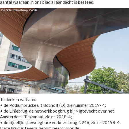
aantal waaraan in ons blad al aandacht is besteed.
Te denken valt aan:
• de Podiumbrücke uit Bocholt (D), zie nummer 2019- 4;
• de Liniebrug, de netwerkboogbrug bij Nigtevecht over het
Amsterdam-Rijnkanaal, zie nr 2018-4;
• de tijdelijke, beweegbare verkeersbrug N246, zie nr 20198-4 .
Deze brug is tevens genomineerd voor de