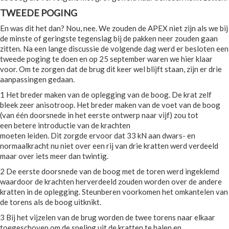
TWEEDE POGING
En was dit het dan? Nou, nee. We zouden de APEX niet zijn als we bij
de minste of geringste tegenslag bij de pakken neer zouden gaan
zitten. Na een lange discussie de volgende dag werd er besloten een
tweede poging te doen en op 25 september waren we hier klaar
voor. Om te zorgen dat de brug dit keer wel blijft staan, zijn er drie
aanpassingen gedaan.
1 Het breder maken van de oplegging van de boog. De krat zelf
bleek zeer anisotroop. Het breder maken van de voet van de boog
(van één doorsnede in het eerste ontwerp naar vijf) zou tot
een betere introductie van de krachten
moeten leiden. Dit zorgde ervoor dat 33 kN aan dwars- en
normaalkracht nu niet over een rij van drie kratten werd verdeeld
maar over iets meer dan twintig.
2 De eerste doorsnede van de boog met de toren werd ingeklemd
waardoor de krachten herverdeeld zouden worden over de andere
kratten in de oplegging. Steunberen voorkomen het omkantelen van
de torens als de boog uitknikt.
3 Bij het vijzelen van de brug worden de twee torens naar elkaar
toegeschoven om de speling uit de kratten te halen en