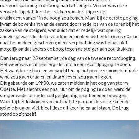
ook voorspanning in de boog aan te brengen. Verder was onze
verwachting dat door het zakken van de steigers de
drukkracht vanzelf in de boog zou komen. Maar bij de eerste poging
kwam de bovenkant van de eerste doorsnede los van de toren bij het
zakken van de steigers, wat duidt dat er redelijk wat speling
aanwezig was. Om dit te voorkomen hebben we beide torens 60 mm
naar het midden geschoven; meer verplaatsing was helaas niet
mogelijk omdat anders de boog tegen de steiger aan zou drukken.
Dan terug naar 25 september, de dag van de tweede recordpoging.
Het weer was echt heel erg slecht om een recordpoging te doen.
Het waaide erg hard en we wachtten op het precieze moment dat de
wind zou gaan draaien en daarbij even zou gaan liggen.
Dit gebeurde om 19h00, we zaten midden in het oog van storm
Odette. Met slechts een paar uur om de poging te doen, werd de
steiger wederom helemaal gelijkmatig naar beneden bewogen.
Waar bij het loskomen van het laatste plateau de vorige keer de
gehele brug omviel, bleef deze dit keer helemaal staan. De brug
stond op zichzelf!