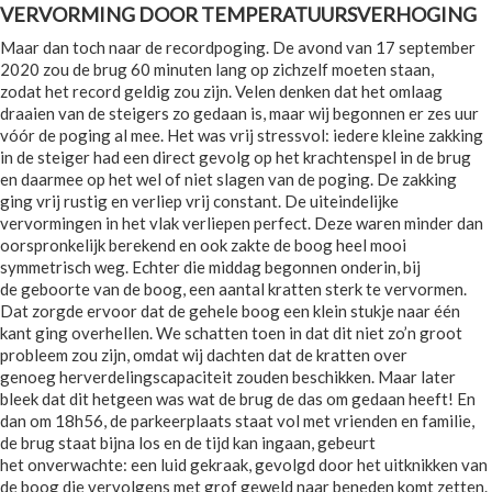
VERVORMING DOOR TEMPERATUURSVERHOGING
Maar dan toch naar de recordpoging. De avond van 17 september
2020 zou de brug 60 minuten lang op zichzelf moeten staan,
zodat het record geldig zou zijn. Velen denken dat het omlaag
draaien van de steigers zo gedaan is, maar wij begonnen er zes uur
vóór de poging al mee. Het was vrij stressvol: iedere kleine zakking
in de steiger had een direct gevolg op het krachtenspel in de brug
en daarmee op het wel of niet slagen van de poging. De zakking
ging vrij rustig en verliep vrij constant. De uiteindelijke
vervormingen in het vlak verliepen perfect. Deze waren minder dan
oorspronkelijk berekend en ook zakte de boog heel mooi
symmetrisch weg. Echter die middag begonnen onderin, bij
de geboorte van de boog, een aantal kratten sterk te vervormen.
Dat zorgde ervoor dat de gehele boog een klein stukje naar één
kant ging overhellen. We schatten toen in dat dit niet zo’n groot
probleem zou zijn, omdat wij dachten dat de kratten over
genoeg herverdelingscapaciteit zouden beschikken. Maar later
bleek dat dit hetgeen was wat de brug de das om gedaan heeft! En
dan om 18h56, de parkeerplaats staat vol met vrienden en familie,
de brug staat bijna los en de tijd kan ingaan, gebeurt
het onverwachte: een luid gekraak, gevolgd door het uitknikken van
de boog die vervolgens met grof geweld naar beneden komt zetten.