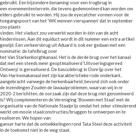
gebruikt. Een bijzondere benaming voor een trogbrug in
een evenemententerrein, die tevens gedemonteerd kan worden om
elders gebruikt te worden. Hij zou de eyecatcher vormen voor de
toegangspoort van het ‘WK mennen vierspannen’ dat in september
zou plaats
vinden. Het viaduct zou verwerkt worden in één van de acht
hindernissen. Aan dit equiduct wordt in dit nummer een extra artikel
gewijd. Een verkeersbrug uit Aduard is ook eer gedaan met een
nominatie: de tafelbrug over
het Van Starkenborghkanaal. Het is de derde brug over het kanaal
dat met een steeds meer geoptimaliseerd ‘Uitvoeringsgereed
Ontwerp’ is gerealiseerd. De basculebrug in Donrijp over het
Van Harinxmakanaal met zijn karakteristieke rode onderkant,
aangebracht vanwege de herkenbaarheid, bevond zich ook onder
de inzendingen Zouden de lawaaiproblemen, waarvan wij in nr
2020-2 berichtten, de oorzaak zijn dat deze brug niet genomineerd
is? Wij complementeren de Vereniging ‘Bouwen met Staal’ met de
organisatie van de Nationale Staalprijs omdat het zeker stimulerend
werkt om mooie staalconstructies/bruggen te ontwerpen en te
realiseren. We hopen van
ganser harte dat de ontwikkelingen rond Tata Steel deze activiteit
in de toekomst niet in de weg staat.