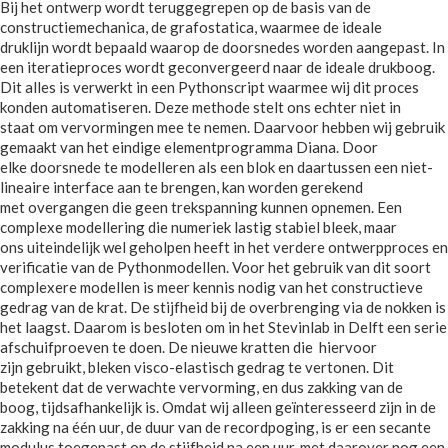
Bij het ontwerp wordt teruggegrepen op de basis van de
constructiemechanica, de grafostatica, waarmee de ideale
druklijn wordt bepaald waarop de doorsnedes worden aangepast. In
een iteratieproces wordt geconvergeerd naar de ideale drukboog.
Dit alles is verwerkt in een Pythonscript waarmee wij dit proces
konden automatiseren. Deze methode stelt ons echter niet in
staat om vervormingen mee te nemen. Daarvoor hebben wij gebruik
gemaakt van het eindige elementprogramma Diana. Door
elke doorsnede te modelleren als een blok en daartussen een niet-
lineaire interface aan te brengen, kan worden gerekend
met overgangen die geen trekspanning kunnen opnemen. Een
complexe modellering die numeriek lastig stabiel bleek, maar
ons uiteindelijk wel geholpen heeft in het verdere ontwerpproces en
verificatie van de Pythonmodellen. Voor het gebruik van dit soort
complexere modellen is meer kennis nodig van het constructieve
gedrag van de krat. De stijfheid bij de overbrenging via de nokken is
het laagst. Daarom is besloten om in het Stevinlab in Delft een serie
afschuifproeven te doen. De nieuwe kratten die hiervoor
zijn gebruikt, bleken visco-elastisch gedrag te vertonen. Dit
betekent dat de verwachte vervorming, en dus zakking van de
boog, tijdsafhankelijk is. Omdat wij alleen geïnteresseerd zijn in de
zakking na één uur, de duur van de recordpoging, is er een secante
modulus toegepast op de stijfheid na een uur, met daarover nog een