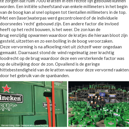
te zorgen dat ruim 7000 kratten in één rechte lijn gebouwd kunnen
worden. Een initiële scheefstand van enkele millimeters in het begin
van de boog kan al snel oplopen tot tientallen millimeters in de top.
Met een (laser)waterpas werd gecontroleerd of de individuele
doorsnedes ‘recht’ gebouwd zijn. Een andere factor die invloed
heeft op het recht bouwen, is het weer. De zon kan de
brug eenzijdig opwarmen waardoor de kratjes die hieraan bloot zijn
gesteld, uitzetten en zo een bolling in de boog veroorzaken.
Deze vervorming is na afkoeling niet uit zichzelf weer ongedaan
gemaakt. Daarnaast stond de wind regelmatig zeer krachtig
loodrecht op de brug waardoor deze een versterkende factor was
op de uitwijking door de zon. Opvallend is de geringe
hittebestendigheid van de kratten waardoor deze vervormd raakten
door het gebruik van de spanbanden.