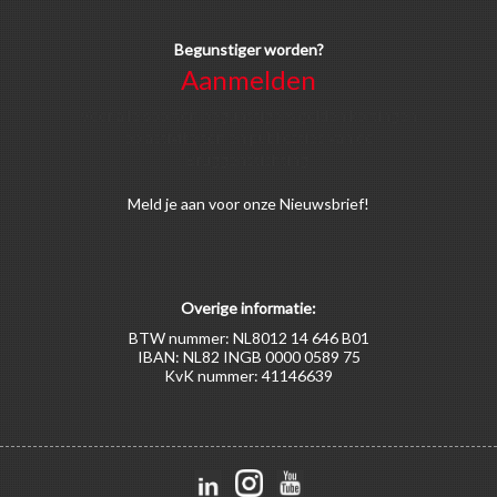
Begunstiger worden?
Aanmelden
Voor alle soorten begunstigers gelden kortingen
op activiteiten en publicaties van de
Bruggenstichting.
Meld
je aan
voor onze Nieuwsbrief!
Overige informatie:
BTW nummer: NL8012 14 646 B01
IBAN: NL82 INGB 0000 0589 75
KvK nummer: 41146639