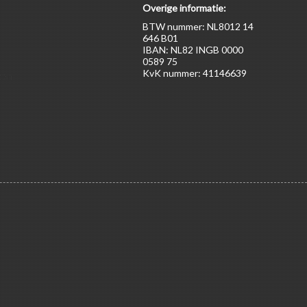
Overige informatie:
BTW nummer: NL8012 14
646 B01
IBAN: NL82 INGB 0000
0589 75
KvK nummer: 41146639
ten