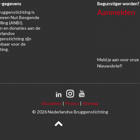
-gegevens
Begunstiger worden?
Aanmelden
uggenstichting is
meen Nut Beogende
Voor alle soorten
lling (ANBI).
n en donaties aan de
begunstigers gelden
rlandse
kortingen op activitei
enstichting zijn
en publicaties van de
kbaar voor de
Bruggenstichting.
ting.
Meld
je aan
voor onze
Nieuwsbrief!
Disclaimer
|
Privacy
|
Sitemap
© 2026 Nederlandse Bruggenstichting