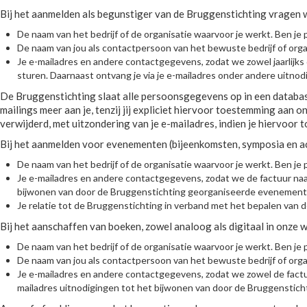
Bij het aanmelden als begunstiger van de Bruggenstichting vragen
De naam van het bedrijf of de organisatie waarvoor je werkt. Ben je par
De naam van jou als contactpersoon van het bewuste bedrijf of organi
Je e-mailadres en andere contactgegevens, zodat we zowel jaarlijks de
sturen. Daarnaast ontvang je via je e-mailadres onder andere uitn
De Bruggenstichting slaat alle persoonsgegevens op in een database
mailings meer aan je, tenzij jij expliciet hiervoor toestemming aan
verwijderd, met uitzondering van je e-mailadres, indien je hiervoo
Bij het aanmelden voor evenementen (bijeenkomsten, symposia en ac
De naam van het bedrijf of de organisatie waarvoor je werkt. Ben je par
Je e-mailadres en andere contactgegevens, zodat we de factuur naar j
bijwonen van door de Bruggenstichting georganiseerde evenement
Je relatie tot de Bruggenstichting in verband met het bepalen van de
Bij het aanschaffen van boeken, zowel analoog als digitaal in onze
De naam van het bedrijf of de organisatie waarvoor je werkt. Ben je par
De naam van jou als contactpersoon van het bewuste bedrijf of organi
Je e-mailadres en andere contactgegevens, zodat we zowel de factuur 
mailadres uitnodigingen tot het bijwonen van door de Bruggensti