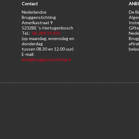
Contact
ANBI
Nederlandse
De Br
Bruggenstichting
Alge
Amerikastraat 9
Inste
5232BE 's-Hertogenbosch
Gifte
Tel.:
06-288 19 650
Nede
(op maandag, woensdag en
Brugg
donderdag
aftre
tussen 08.30 en 12.00 uur)
belas
E-mail:
info@bruggenstichting.nl