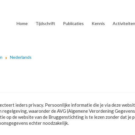
Home
Tijdschrift
Publicaties
Kennis
Activiteite
en
Nederlands
eert ieders privacy. Persoonlijke informatie die je via deze websit
 en regelgeving, waaronder de AVG (Algemene Verordening Gegeven
matie op de website van de Bruggenstichting is te lezen zonder dat 
soonsgegevens echter noodzakelijk.