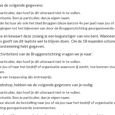
 we de volgende gegevens:
ticulier, dan hoef je dit uiteraard niet in te vullen.
satie. Ben je particulier, dan je eigen naam.
 factuur als ook het blad Bruggen (deze laatste 4x per jaar) naar jou of v
odigingen tot het bijwonen van door de Bruggenstichting georganiseerd
 en bewaart deze zolang je een begunstiger van ons bent. Wanneer je
 ons geeft om dit laatste wel te blijven doen. Om de 18 maanden sch
r toestemming hebt gegeven.
tiviteiten) van de Bruggenstichting vragen we je naar:
ticulier, dan hoef je dit uiteraard niet in te vullen.
ou of naar het bedrijf of organisatie waarvoor jij werkt, toe kunnen stu
en.
 van toepassing zijn entreeprijs.
 webshop, hebben we de volgende gegevens van je nodig:
ticulier, dan hoef je dit uiteraard niet in te vullen.
satie. Ben je particulier, dan je eigen naam.
alsook de bestelling naar jou of via jou naar het bedrijf of organisatie w
chting georganiseerde evenementen.