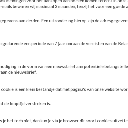
ok meldingen voor het aankopen van boeken komen terecht in onze c
-mails bewaren wij maximaal 3 maanden, tenzij het voor een goede af
gevens aan derden. Een uitzondering hierop zijn de adresgegevens,
gedurende een periode van 7 jaar om aan de vereisten van de Belasti
odiging in de vorm van een nieuwsbrief aan potentiele belangstellen
raan de nieuwsbrief.
cookie is een klein bestandje dat met pagina's van onze website wor
t de looptijd verstreken is.
e het toch niet, dan kun je via je browser dit soort cookies uitzet