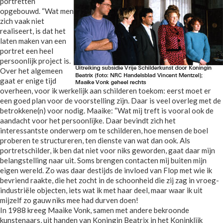
portretten
opgebouwd. “Wat men
zich vaak niet
realiseert, is dat het
laten maken van een
portret een heel
persoonlijk project is.
Over het algemeen
gaat er enige tijd
overheen, voor ik werkelijk aan schilderen toekom: eerst moet er
een goed plan voor de voorstelling zijn. Daar is veel overleg met de
betrokkene(n) voor nodig. Maaike: “Wat mij treft is vooral ook de
aandacht voor het persoonlijke. Daar bevindt zich het
interessantste onderwerp om te schilderen, hoe mensen de boel
proberen te structureren, ten dienste van wat dan ook. Als
portretschilder, ik ben dat niet voor niks geworden, gaat daar mijn
belangstelling naar uit. Soms brengen contacten mij buiten mijn
eigen wereld. Zo was daar destijds de invloed van Flop met wie ik
bevriend raakte, die het zocht in de schoonheid die zij zag in vroeg-
industriële objecten, iets wat ik met haar deel, maar waar ik uit
mijzelf zo gauw niks mee had durven doen!
In 1988 kreeg Maaike Vonk, samen met andere bekroonde
kunstenaars, uit handen van Koningin Beatrix in het Koninklijk