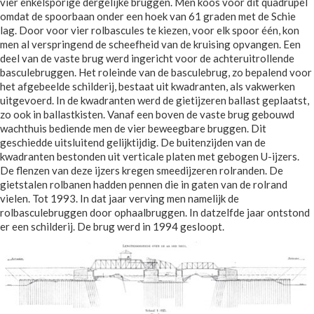
vier enkelsporige dergelijke bruggen. Men koos voor dit quadrupel
omdat de spoorbaan onder een hoek van 61 graden met de Schie
lag. Door voor vier rolbascules te kiezen, voor elk spoor één, kon
men al verspringend de scheefheid van de kruising opvangen. Een
deel van de vaste brug werd ingericht voor de achteruitrollende
basculebruggen. Het roleinde van de basculebrug, zo bepalend voor
het afgebeelde schilderij, bestaat uit kwadranten, als vakwerken
uitgevoerd. In de kwadranten werd de gietijzeren ballast geplaatst,
zo ook in ballastkisten. Vanaf een boven de vaste brug gebouwd
wachthuis bediende men de vier beweegbare bruggen. Dit
geschiedde uitsluitend gelijktijdig. De buitenzijden van de
kwadranten bestonden uit verticale platen met gebogen U-ijzers.
De flenzen van deze ijzers kregen smeedijzeren rolranden. De
gietstalen rolbanen hadden pennen die in gaten van de rolrand
vielen. Tot 1993. In dat jaar verving men namelijk de
rolbasculebruggen door ophaalbruggen. In datzelfde jaar ontstond
er een schilderij. De brug werd in 1994 gesloopt.