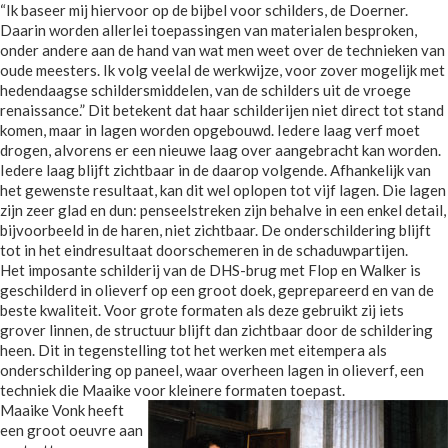
“Ik baseer mij hiervoor op de bijbel voor schilders, de Doerner.
Daarin worden allerlei toepassingen van materialen besproken,
onder andere aan de hand van wat men weet over de technieken van
oude meesters. Ik volg veelal de werkwijze, voor zover mogelijk met
hedendaagse schildersmiddelen, van de schilders uit de vroege
renaissance.” Dit betekent dat haar schilderijen niet direct tot stand
komen, maar in lagen worden opgebouwd. Iedere laag verf moet
drogen, alvorens er een nieuwe laag over aangebracht kan worden.
Iedere laag blijft zichtbaar in de daarop volgende. Afhankelijk van
het gewenste resultaat, kan dit wel oplopen tot vijf lagen. Die lagen
zijn zeer glad en dun: penseelstreken zijn behalve in een enkel detail,
bijvoorbeeld in de haren, niet zichtbaar. De onderschildering blijft
tot in het eindresultaat doorschemeren in de schaduwpartijen.
Het imposante schilderij van de DHS-brug met Flop en Walker is
geschilderd in olieverf op een groot doek, geprepareerd en van de
beste kwaliteit. Voor grote formaten als deze gebruikt zij iets
grover linnen, de structuur blijft dan zichtbaar door de schildering
heen. Dit in tegenstelling tot het werken met eitempera als
onderschildering op paneel, waar overheen lagen in olieverf, een
techniek die Maaike voor kleinere formaten toepast.
Maaike Vonk heeft
een groot oeuvre aan