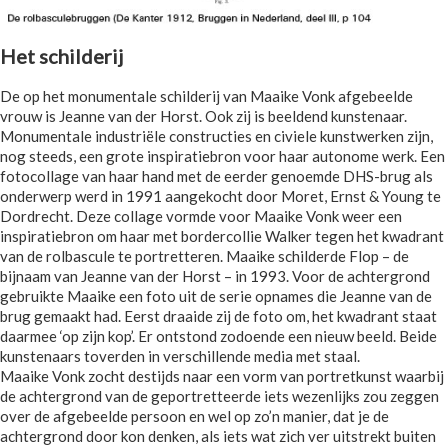
Het schilderij
De op het monumentale schilderij van Maaike Vonk afgebeelde
vrouw is Jeanne van der Horst. Ook zij is beeldend kunstenaar.
Monumentale industriële constructies en civiele kunstwerken zijn,
nog steeds, een grote inspiratiebron voor haar autonome werk. Een
fotocollage van haar hand met de eerder genoemde DHS-brug als
onderwerp werd in 1991 aangekocht door Moret, Ernst & Young te
Dordrecht. Deze collage vormde voor Maaike Vonk weer een
inspiratiebron om haar met bordercollie Walker tegen het kwadrant
van de rolbascule te portretteren. Maaike schilderde Flop – de
bijnaam van Jeanne van der Horst – in 1993. Voor de achtergrond
gebruikte Maaike een foto uit de serie opnames die Jeanne van de
brug gemaakt had. Eerst draaide zij de foto om, het kwadrant staat
daarmee ‘op zijn kop’. Er ontstond zodoende een nieuw beeld. Beide
kunstenaars toverden in verschillende media met staal.
Maaike Vonk zocht destijds naar een vorm van portretkunst waarbij
de achtergrond van de geportretteerde iets wezenlijks zou zeggen
over de afgebeelde persoon en wel op zo’n manier, dat je de
achtergrond door kon denken, als iets wat zich ver uitstrekt buiten