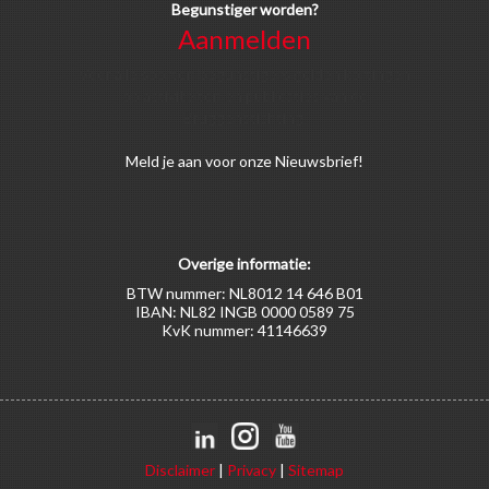
Begunstiger worden?
Aanmelden
Voor alle soorten begunstigers gelden kortingen
op activiteiten en publicaties van de
Bruggenstichting.
Meld
je aan
voor onze Nieuwsbrief!
Overige informatie:
BTW nummer: NL8012 14 646 B01
IBAN: NL82 INGB 0000 0589 75
KvK nummer: 41146639
Disclaimer
|
Privacy
|
Sitemap