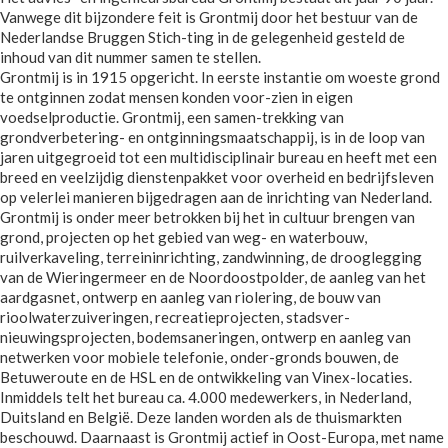
Vanwege dit bijzondere feit is Grontmij door het bestuur van de
Nederlandse Bruggen Stich-ting in de gelegenheid gesteld de
inhoud van dit nummer samen te stellen.
Grontmij is in 1915 opgericht. In eerste instantie om woeste grond
te ontginnen zodat mensen konden voor-zien in eigen
voedselproductie. Grontmij, een samen-trekking van
grondverbetering- en ontginningsmaatschappij, is in de loop van
jaren uitgegroeid tot een multidisciplinair bureau en heeft met een
breed en veelzijdig dienstenpakket voor overheid en bedrijfsleven
op velerlei manieren bijgedragen aan de inrichting van Nederland.
Grontmij is onder meer betrokken bij het in cultuur brengen van
grond, projecten op het gebied van weg- en waterbouw,
ruilverkaveling, terreininrichting, zandwinning, de drooglegging
van de Wieringermeer en de Noordoostpolder, de aanleg van het
aardgasnet, ontwerp en aanleg van riolering, de bouw van
rioolwaterzuiveringen, recreatieprojecten, stadsver-
nieuwingsprojecten, bodemsaneringen, ontwerp en aanleg van
netwerken voor mobiele telefonie, onder-gronds bouwen, de
Betuweroute en de HSL en de ontwikkeling van Vinex-locaties.
Inmiddels telt het bureau ca. 4.000 medewerkers, in Nederland,
Duitsland en België. Deze landen worden als de thuismarkten
beschouwd. Daarnaast is Grontmij actief in Oost-Europa, met name