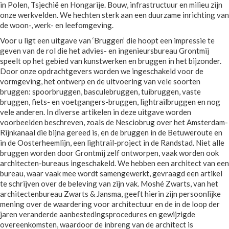
in Polen, Tsjechië en Hongarije. Bouw, infrastructuur en milieu zijn
onze werkvelden. We hechten sterk aan een duurzame inrichting van
de woon-, werk- en leefomgeving.
Voor u ligt een uitgave van ‘Bruggen’ die hoopt een impressie te
geven van de rol die het advies- en ingenieursbureau Grontmij
speelt op het gebied van kunstwerken en bruggen in het bijzonder.
Door onze opdrachtgevers worden we ingeschakeld voor de
vormgeving, het ontwerp en de uitvoering van vele soorten
bruggen: spoorbruggen, basculebruggen, tuibruggen, vaste
bruggen, fiets- en voetgangers-bruggen, lightrailbruggen en nog
vele anderen. In diverse artikelen in deze uitgave worden
voorbeelden beschreven, zoals de Nesciobrug over het Amsterdam-
Rijnkanaal die bijna gereed is, en de bruggen in de Betuweroute en
in de Oosterheemlijn, een lightrail-project in de Randstad. Niet alle
bruggen worden door Grontmij zelf ontworpen, vaak worden ook
architecten-bureaus ingeschakeld. We hebben een architect van een
bureau, waar vaak mee wordt samengewerkt, gevraagd een artikel
te schrijven over de beleving van zijn vak. Moshé Zwarts, van het
architectenbureau Zwarts & Jansma, geeft hierin zijn persoonlijke
mening over de waardering voor architectuur en de in de loop der
jaren veranderde aanbestedingsprocedures en gewijzigde
overeenkomsten, waardoor de inbreng van de architect is