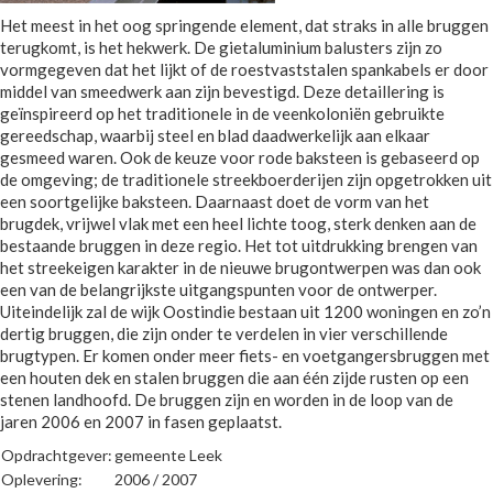
Het meest in het oog springende element, dat straks in alle bruggen
terugkomt, is het hekwerk. De gietaluminium balusters zijn zo
vormgegeven dat het lijkt of de roestvaststalen spankabels er door
middel van smeedwerk aan zijn bevestigd. Deze detaillering is
geïnspireerd op het traditionele in de veenkoloniën gebruikte
gereedschap, waarbij steel en blad daadwerkelijk aan elkaar
gesmeed waren. Ook de keuze voor rode baksteen is gebaseerd op
de omgeving; de traditionele streekboerderijen zijn opgetrokken uit
een soortgelijke baksteen. Daarnaast doet de vorm van het
brugdek, vrijwel vlak met een heel lichte toog, sterk denken aan de
bestaande bruggen in deze regio. Het tot uitdrukking brengen van
het streekeigen karakter in de nieuwe brugontwerpen was dan ook
een van de belangrijkste uitgangspunten voor de ontwerper.
Uiteindelijk zal de wijk Oostindie bestaan uit 1200 woningen en zo’n
dertig bruggen, die zijn onder te verdelen in vier verschillende
brugtypen. Er komen onder meer fiets- en voetgangersbruggen met
een houten dek en stalen bruggen die aan één zijde rusten op een
stenen landhoofd. De bruggen zijn en worden in de loop van de
jaren 2006 en 2007 in fasen geplaatst.
Opdrachtgever:
gemeente Leek
Oplevering:
2006 / 2007