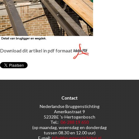
Download dit artikel in pdf formaat
Contact
Nederlandse Bruggenstichting
Amerikastraat 9
5232BE 's-Hertogenbosch
Tel.:
06-288 19 650
(op maandag, woensdag en donderdag
tussen 08.30 en 12.00 uur)
E-mail:
info@bruggenstichting.nl