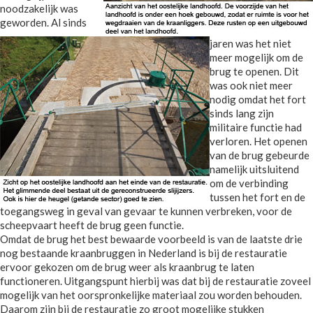
noodzakelijk was
geworden. Al sinds
jaren was het niet
meer mogelijk om de
brug te openen. Dit
was ook niet meer
nodig omdat het fort
sinds lang zijn
militaire functie had
verloren. Het openen
van de brug gebeurde
namelijk uitsluitend
om de verbinding
tussen het fort en de
toegangsweg in geval van gevaar te kunnen verbreken, voor de
scheepvaart heeft de brug geen functie.
Omdat de brug het best bewaarde voorbeeld is van de laatste drie
nog bestaande kraanbruggen in Nederland is bij de restauratie
ervoor gekozen om de brug weer als kraanbrug te laten
functioneren. Uitgangspunt hierbij was dat bij de restauratie zoveel
mogelijk van het oorspronkelijke materiaal zou worden behouden.
Daarom zijn bij de restauratie zo groot mogelijke stukken