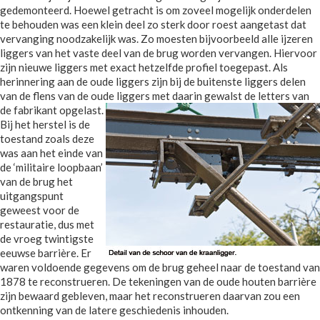
gedemonteerd. Hoewel getracht is om zoveel mogelijk onderdelen
te behouden was een klein deel zo sterk door roest aangetast dat
vervanging noodzakelijk was. Zo moesten bijvoorbeeld alle ijzeren
liggers van het vaste deel van de brug worden vervangen. Hiervoor
zijn nieuwe liggers met exact hetzelfde profiel toegepast. Als
herinnering aan de oude liggers zijn bij de buitenste liggers delen
van de flens van de oude liggers met daarin gewalst de letters van
de fabrikant opgelast.
Bij het herstel is de
toestand zoals deze
was aan het einde van
de ‘militaire loopbaan’
van de brug het
uitgangspunt
geweest voor de
restauratie, dus met
de vroeg twintigste
eeuwse barrière. Er
waren voldoende gegevens om de brug geheel naar de toestand van
1878 te reconstrueren. De tekeningen van de oude houten barrière
zijn bewaard gebleven, maar het reconstrueren daarvan zou een
ontkenning van de latere geschiedenis inhouden.