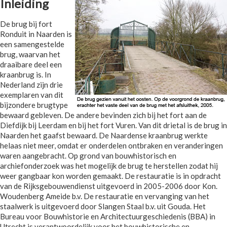
Inleiding
De brug bij fort
Ronduit in Naarden is
een samengestelde
brug, waarvan het
draaibare deel een
kraanbrug is. In
Nederland zijn drie
exemplaren van dit
bijzondere brugtype
bewaard gebleven. De andere bevinden zich bij het fort aan de
Diefdijk bij Leerdam en bij het fort Vuren. Van dit drietal is de brug in
Naarden het gaafst bewaard. De Naardense kraanbrug werkte
helaas niet meer, omdat er onderdelen ontbraken en veranderingen
waren aangebracht. Op grond van bouwhistorisch en
archiefonderzoek was het mogelijk de brug te herstellen zodat hij
weer gangbaar kon worden gemaakt. De restauratie is in opdracht
van de Rijksgebouwendienst uitgevoerd in 2005-2006 door Kon.
Woudenberg Ameide b.v. De restauratie en vervanging van het
staalwerk is uitgevoerd door Slangen Staal b.v. uit Gouda. Het
Bureau voor Bouwhistorie en Architectuurgeschiedenis (BBA) in
Utrecht is verantwoordelijk voor het bouwhistorische en