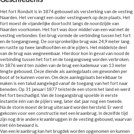
Het fort Ronduit is in 1874 gebouwd als versterking van de vesting
Naarden. Het vervangt een ouder vestingwerk op deze plaats. Het
fort moest de vijandelijke doortocht langs de noordzijde van
Naarden voorkomen. Het fort was door middel van een wal met de
vesting verbonden. Een brug vormde de verbinding tussen het fort
en de toegangsweg. De oorspronkelijke brug was 24,9 meter lang
en rustte op twee landhoofden en drie pijlers. Het middelste deel
van de brug was wegneembaar. Hierdoor kon in geval van nood de
verbinding tussen het fort en de toegangsweg worden verbroken.
In 1876 werd ten zuiden van de brug een kademuur van 13 meter
lengte gebouwd. Deze diende als aanlegplaats om gewonden per
boot af te kunnen voeren. Om deze aanlegplaats bereikbaar te
maken is een talud aangelegd vanaf de toegang van het fort naar
beneden. Op 31 januari 1877 teisterde een storm het land en werd
het fort beschadigd. Van de toegangsbrug spoelde in eerste
instantie één van de pijlers weg, later dat jaar nog een tweede.
Na de storm moest de brug uiteraard worden hersteld. Er werd
gekozen voor een constructie met een kraanbrug. In dezelfde tijd
zijn nog drie andere kraanbruggen in de vesting gebouwd, waarvan
niet één bewaard is.
Van een kraanbrug kan het brugdek worden opgenomen en kunnen