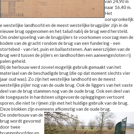
van 24,90 m
naar 16,40 m.
Het
oorspronkelijk
e westelijke landhoofd en de meest westelijke brugpijler zijn in de
nieuwe brug opgenomen en het talud nabij de brug werd hersteld.
Om onderspoeling van de brugpijlers te voorkomen voorzag men de
bodem van de gracht rondom de brug van een fundering - een
stortebed - van riet, puin en ballaststenen. Aan weerszijden van de
brug werd tussen de pijlers en landhoofden een aaneengesloten rij
palen geheid.
Bij de herbouw werd zoveel mogelijk gebruik gemaakt van het
materiaal van de beschadigde brug (die op dat moment slechts vier
jaar oud was). Zo zijn het westelijke landhoofd en de meest
westelijke pijler nog van de oude brug. Ook de liggers van het vaste
deel van de brug stammen nog van de oude brug. Ook een deel van
de toegepaste in hardsteen uitgevoerde opleggingen vertoont
sporen, die niet te rijmen zijn met het huidige gebruik van de brug.
Deze blokken zijn eveneens afkomstig van de oude brug.
De onderbouw van de
brug wordt gevormd
door twee
bruggenhoofden en