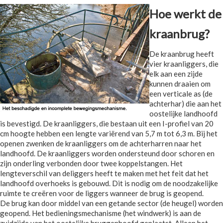
Hoe werkt de
kraanbrug?
De kraanbrug heeft
vier kraanliggers, die
elk aan een zijde
kunnen draaien om
een verticale as (de
achterhar) die aan het
oostelijke landhoofd
is bevestigd. De kraanliggers, die bestaan uit een I-profiel van 20
cm hoogte hebben een lengte variërend van 5,7 m tot 6,3 m. Bij het
openen zwenken de kraanliggers om de achterharren naar het
landhoofd. De kraanliggers worden ondersteund door schoren en
zijn onderling verbonden door twee koppelstangen. Het
lengteverschil van deliggers heeft te maken met het feit dat het
landhoofd overhoeks is gebouwd. Dit is nodig om de noodzakelijke
ruimte te creëren voor de liggers wanneer de brug is geopend.
De brug kan door middel van een getande sector (de heugel) worden
geopend. Het bedieningsmechanisme (het windwerk) is aan de
zuidzijde van het oostelijke bruggenhoofd geplaatst. Alleen het