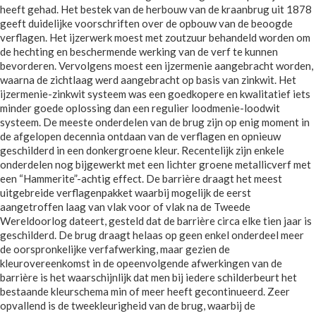
heeft gehad. Het bestek van de herbouw van de kraanbrug uit 1878
geeft duidelijke voorschriften over de opbouw van de beoogde
verflagen. Het ijzerwerk moest met zoutzuur behandeld worden om
de hechting en beschermende werking van de verf te kunnen
bevorderen. Vervolgens moest een ijzermenie aangebracht worden,
waarna de zichtlaag werd aangebracht op basis van zinkwit. Het
ijzermenie-zinkwit systeem was een goedkopere en kwalitatief iets
minder goede oplossing dan een regulier loodmenie-loodwit
systeem. De meeste onderdelen van de brug zijn op enig moment in
de afgelopen decennia ontdaan van de verflagen en opnieuw
geschilderd in een donkergroene kleur. Recentelijk zijn enkele
onderdelen nog bijgewerkt met een lichter groene metallicverf met
een “Hammerite”-achtig effect. De barrière draagt het meest
uitgebreide verflagenpakket waarbij mogelijk de eerst
aangetroffen laag van vlak voor of vlak na de Tweede
Wereldoorlog dateert, gesteld dat de barrière circa elke tien jaar is
geschilderd. De brug draagt helaas op geen enkel onderdeel meer
de oorspronkelijke verfafwerking, maar gezien de
kleurovereenkomst in de opeenvolgende afwerkingen van de
barrière is het waarschijnlijk dat men bij iedere schilderbeurt het
bestaande kleurschema min of meer heeft gecontinueerd. Zeer
opvallend is de tweekleurigheid van de brug, waarbij de