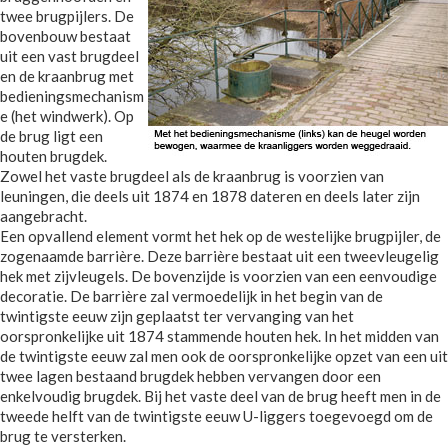
twee brugpijlers. De
bovenbouw bestaat
uit een vast brugdeel
en de kraanbrug met
bedieningsmechanism
e (het windwerk). Op
de brug ligt een
houten brugdek.
Zowel het vaste brugdeel als de kraanbrug is voorzien van
leuningen, die deels uit 1874 en 1878 dateren en deels later zijn
aangebracht.
Een opvallend element vormt het hek op de westelijke brugpijler, de
zogenaamde barrière. Deze barrière bestaat uit een tweevleugelig
hek met zijvleugels. De bovenzijde is voorzien van een eenvoudige
decoratie. De barrière zal vermoedelijk in het begin van de
twintigste eeuw zijn geplaatst ter vervanging van het
oorspronkelijke uit 1874 stammende houten hek. In het midden van
de twintigste eeuw zal men ook de oorspronkelijke opzet van een uit
twee lagen bestaand brugdek hebben vervangen door een
enkelvoudig brugdek. Bij het vaste deel van de brug heeft men in de
tweede helft van de twintigste eeuw U-liggers toegevoegd om de
brug te versterken.