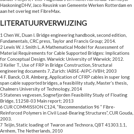
HaskoningDHV, Jaco Reusink van Gemeente Werken Rotterdam en
aan het overleg met FibreMax.
LITERATUURVERWIJZING
1 Chen W., Duan l. Bridge engineering handbook, second edition,
Fundamentals, CRC press, Taylor and Francis Group; 2014.
2 Lewis W. J. Smith L. A Mathematical Model for Assessment of
Material Requirements for Cable Supported Bridges: Implications
for Conceptual Design. Warwick: University of Warwick; 2012.
3 Keller T., Use of FRP in Bridge Construction, Structural
engineering documents 7, Zurich: IABSE-AIPC-IVBH; 2003
4 F. Banck, O.R. Almberg, Application of CFRP cables in super long
span cable supported bridges, a feasibility study, Master’s thesis,
Chalmers University of Technology, 2014
5 Statenes vegvesen, Sognefjorden Feasibility Study of Floating
Bridge, 11258-03 Main report; 2013
6 CUR COMMISSION C124, “Recommendation 96 “ Fibre-
Reinforced Polymers in Civil Load-Bearing Structures”, CUR Gouda,
2003.
7 Teijin, Static loading of Twaron and Technora, QBT 41303.1.1,
Arnhem, The Netherlands, 2010