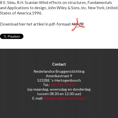
8 E. Simu, R.H. Scanlan Wind effects on structures, Fundamentals
and Applications to design, John Wiley & Sons, inc. New York, United
States of America,1996.
Download hier het artikel in pdf-formaat
Contact
Nederlandse Bruggenstichting
Amerikastraat 9
5232BE 's-Hertogenbosch
Tel.:
06-288 19 650
(op maandag, woensdag en donderdag
tussen 08.30 en 12.00 uur)
E-mail:
info@bruggenstichting.nl