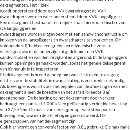
deksegmenten. Het rijdek
wordt ondersteund door een VVK dwarsdrager; de VVK
dwarsdragers worden weer ondersteund door VVK langsliggers.
Een deksegment bestaat uit een rijdek zoals hiervoor omschreven.
De langsliggers en
dwarsdragers worden uitgevoerd met een sandwichconstructie om
knikken van de langsliggers en dwarsdragers te voorkomen. Om
voldoende stijfheid en een goede aerodynamische vorm te
verkrijgen, wordt de onderzijde afgedekt met een VVK
sandwichplaat en worden de zijkanten afgerond. In de langsliggers
kunnen openingen gemaakt worden, zodat het gehele deksegment
van binnenuit is te inspecteren.
Elk deksegment is breed genoeg om twee rijstroken te dragen;
echter voor de stabiliteit in dwarsrichting is een breder dek nodig.
Als bovengrens wordt voor het bepalen van de afmetingen van het
deksegment alleen de breedte van het asfalt (breedte 8 m)
meegenomen. De belasting op het deksegment door verkeer
bedraagt een puntlast 1.000 kN en gelijkmatig verdeelde belasting
van 37,5 kN/m. Op basis van een ligger op twee steunpunten
(bovengrens) worden de afmetingen gecontroleerd. De
eigenschappen van het deksegment zijn:
Ook hier wordt een conversiefactor van 0,81 gebruikt. De maximale