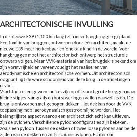
ARCHITECTONISCHE INVULLING
In de nieuwe E39 (1.100 km lang) zijn meer hangbruggen gepland.
Een familie van bruggen, ontworpen door één architect, maakt de
nieuwe E39 meer herkenbaar en ‘one of a kind’ in de wereld. Voor
hangbruggen moet het architectonisch ontwerp het structurele
ontwerp volgen. Maar VVK-materiaal van het brugdek is bekend om
zijn vormvrijheid en vereenvoudigt het realiseren van
aërodynamische en architectonische vormen. Uit architectonisch
oogpunt ligt de ware schoonheid van deze brug in de afmetingen
ervan.
Vrachtauto’s en gewone auto’s zijn op dit soort grote bruggen maar
kleine stipjes, vangrails en borstweringen vallen nauwelijks op. De
brug is ontworpen met gebogen dekken. Het dek kan door de VVK
toepassing mooi aerodynamisch gestroomlijnd worden. Het
belangrijkste aspect waarop een architect zich echt kan uitleven,
zijn de pylonen. Verschillende pyloonconfiguraties zijn bekeken,
zoals een pyloon tussen de dekken of twee losse pylonen aan beide
zijden van de dekken en zelfs schuine pylonen. Echter om