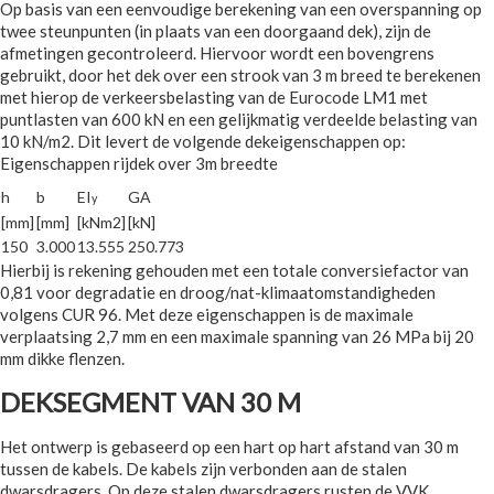
Op basis van een eenvoudige berekening van een overspanning op
twee steunpunten (in plaats van een doorgaand dek), zijn de
afmetingen gecontroleerd. Hiervoor wordt een bovengrens
gebruikt, door het dek over een strook van 3 m breed te berekenen
met hierop de verkeersbelasting van de Eurocode LM1 met
puntlasten van 600 kN en een gelijkmatig verdeelde belasting van
10 kN/m2. Dit levert de volgende dekeigenschappen op:
Eigenschappen rijdek over 3m breedte
h
b
EI
GA
y
[mm]
[mm]
[kNm2]
[kN]
150
3.000
13.555
250.773
Hierbij is rekening gehouden met een totale conversiefactor van
0,81 voor degradatie en droog/nat-klimaatomstandigheden
volgens CUR 96. Met deze eigenschappen is de maximale
verplaatsing 2,7 mm en een maximale spanning van 26 MPa bij 20
mm dikke flenzen.
DEKSEGMENT VAN 30 M
Het ontwerp is gebaseerd op een hart op hart afstand van 30 m
tussen de kabels. De kabels zijn verbonden aan de stalen
dwarsdragers. Op deze stalen dwarsdragers rusten de VVK