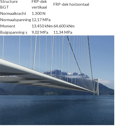
Structure
FRP-dek
FRP-dek horizontaal
BGT
vertikaal
Normaalkracht
1.300 N
Normaalspanning
12,17 MPa
Moment
13.450 kNm
64.600 kNm
Buigspanning s
9,02 MPa
11,34 MPa