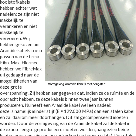
koolstofkabels
hebben echter wat
nadelen: ze zijn niet
makkelijk te
verankeren en niet
makkelijk te
vervoeren. Wij
hebben gekozen om
Aramide kabels toe te
passen van de firma
FibreMax. Hiermee
hebben we FibreMax
uitgedaagd naar de
mogelijkheden van
deze grote
overspanning. Zij hebben aangegeven dat, indien ze de ruimte en de
opdracht hebben, ze deze kabels binnen twee jaar kunnen
produceren. Nu heeft een Aramide kabel wel een nadeel:
deze is namelijk minder stijf (E = 129.000 MPa) dan een stalen kabel
en zal daarom meer doorhangen. Dit zal gecompenseerd moeten
worden. Door de vormgeving van de Aramide kabel zal de kabel in
de exacte lengte geproduceerd moeten worden, aangezien beide
kanten voorzien zijn van een ankerkop (zie figuur rechts). De totale