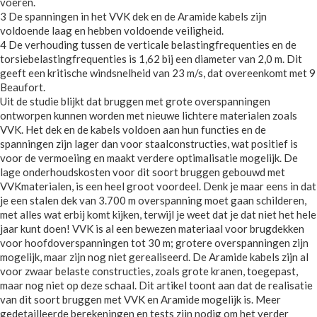
voeren.
3 De spanningen in het VVK dek en de Aramide kabels zijn
voldoende laag en hebben voldoende veiligheid.
4 De verhouding tussen de verticale belastingfrequenties en de
torsiebelastingfrequenties is 1,62 bij een diameter van 2,0 m. Dit
geeft een kritische windsnelheid van 23 m/s, dat overeenkomt met 9
Beaufort.
Uit de studie blijkt dat bruggen met grote overspanningen
ontworpen kunnen worden met nieuwe lichtere materialen zoals
VVK. Het dek en de kabels voldoen aan hun functies en de
spanningen zijn lager dan voor staalconstructies, wat positief is
voor de vermoeiing en maakt verdere optimalisatie mogelijk. De
lage onderhoudskosten voor dit soort bruggen gebouwd met
VVKmaterialen, is een heel groot voordeel. Denk je maar eens in dat
je een stalen dek van 3.700 m overspanning moet gaan schilderen,
met alles wat erbij komt kijken, terwijl je weet dat je dat niet het hele
jaar kunt doen! VVK is al een bewezen materiaal voor brugdekken
voor hoofdoverspanningen tot 30 m; grotere overspanningen zijn
mogelijk, maar zijn nog niet gerealiseerd. De Aramide kabels zijn al
voor zwaar belaste constructies, zoals grote kranen, toegepast,
maar nog niet op deze schaal. Dit artikel toont aan dat de realisatie
van dit soort bruggen met VVK en Aramide mogelijk is. Meer
gedetailleerde berekeningen en tests zijn nodig om het verder