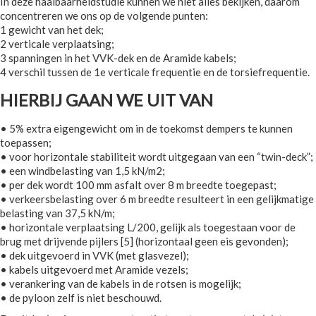
In deze haalbaarheidstudie kunnen we niet alles bekijken, daarom
concentreren we ons op de volgende punten:
1 gewicht van het dek;
2 verticale verplaatsing;
3 spanningen in het VVK-dek en de Aramide kabels;
4 verschil tussen de 1e verticale frequentie en de torsiefrequentie.
HIERBIJ GAAN WE UIT VAN
• 5% extra eigengewicht om in de toekomst dempers te kunnen
toepassen;
• voor horizontale stabiliteit wordt uitgegaan van een “twin-deck”;
• een windbelasting van 1,5 kN/m2;
• per dek wordt 100 mm asfalt over 8 m breedte toegepast;
• verkeersbelasting over 6 m breedte resulteert in een gelijkmatige
belasting van 37,5 kN/m;
• horizontale verplaatsing L/200, gelijk als toegestaan voor de
brug met drijvende pijlers [5] (horizontaal geen eis gevonden);
• dek uitgevoerd in VVK (met glasvezel);
• kabels uitgevoerd met Aramide vezels;
• verankering van de kabels in de rotsen is mogelijk;
• de pyloon zelf is niet beschouwd.