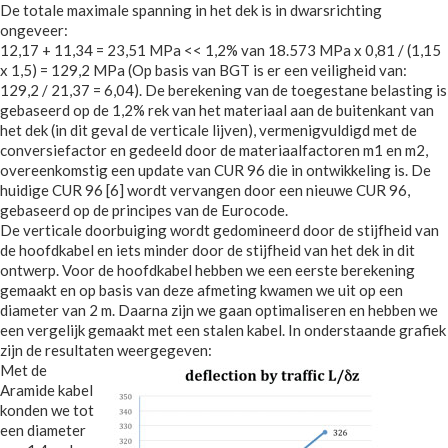
De totale maximale spanning in het dek is in dwarsrichting
ongeveer:
12,17 + 11,34 = 23,51 MPa << 1,2% van 18.573 MPa x 0,81 / (1,15
x 1,5) = 129,2 MPa (Op basis van BGT is er een veiligheid van:
129,2 / 21,37 = 6,04). De berekening van de toegestane belasting is
gebaseerd op de 1,2% rek van het materiaal aan de buitenkant van
het dek (in dit geval de verticale lijven), vermenigvuldigd met de
conversiefactor en gedeeld door de materiaalfactoren m1 en m2,
overeenkomstig een update van CUR 96 die in ontwikkeling is. De
huidige CUR 96 [6] wordt vervangen door een nieuwe CUR 96,
gebaseerd op de principes van de Eurocode.
De verticale doorbuiging wordt gedomineerd door de stijfheid van
de hoofdkabel en iets minder door de stijfheid van het dek in dit
ontwerp. Voor de hoofdkabel hebben we een eerste berekening
gemaakt en op basis van deze afmeting kwamen we uit op een
diameter van 2 m. Daarna zijn we gaan optimaliseren en hebben we
een vergelijk gemaakt met een stalen kabel. In onderstaande grafiek
zijn de resultaten weergegeven:
Met de
Aramide kabel
konden we tot
een diameter