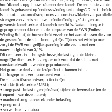
hoofdkabel is opgebouwd uit meerdere kabels. De productie van de
kabels is gebaseerd op “endless winding technology”. Deze techniek
is een totaal automatisch proces van continu wikkelen van parallelle
strengen van vezels rond twee eindbeëindiging/fittingen tot de
gewenste kabelsterkte of kabelrek bereikt is. Nadat de lengte is
geprogrammeerd, berekent de computer van de EWR (Endless
Winding Robot) de hoeveelheid vezels en het aantal lussen die voor
de gespecificeerde kabel benodigd zijn. Tijdens het wikkelproces
zorgt de EWR voor gelijke spanning in alle vezels met een
nauwkeurigheid van 0,1%.
Dit resulteert in de hoogste bezwijkbelasting en de kleinst
mogelijke diameter. Het zorgt er ook voor dat de kabels met
constante kwaliteit worden geproduceerd.
Het grootste deel van de kruipeffecten kunnen in het
fabricageproces verdisconteerd worden.
De meest kritische ontwerpcriteria zijn:
• sterkte (treksterkte / MBL);
• toegepaste belastingen (min/max) tijdens de levensduur (en de
frequentie van deze lasten);
• maximaal toegestane rek onder belasting;
• pengrootte;
• verwachte levensduur.