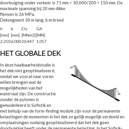
doorbuiging onder verkeer is 71 mm < 30.000/200 = 150 mm. De
maximale spanning bij 20 mm dikke
flensen is 26 MPa.
Deksegment 30 m lang, 6 m breed
h
b
EIy
GA
[mm]
[mm]
[MNm2]
[MN]
2.250
6.000
20.447
1.057
HET GLOBALE DEK
In deze haalbaarheidstudie is
het dek niet geoptimaliseerd,
omdat we vooral naar voren
willen brengen wat de
mogelijkheden van het
materiaal zijn. De constructie
zonder de pylonen is
gemodelleerd in Sofistik en
met behulp van de form-finding module zijn voor de permanente
belastingen de momenten in het dek zo gelijk mogelijk verdeeld en
verplaatsingen zodanig geoptimaliseerd dat het dek geen
doorbuiging heeft onder de permanente belasting. In het Sofisik-