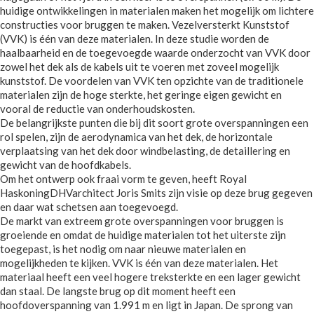
huidige ontwikkelingen in materialen maken het mogelijk om lichtere
constructies voor bruggen te maken. Vezelversterkt Kunststof
(VVK) is één van deze materialen. In deze studie worden de
haalbaarheid en de toegevoegde waarde onderzocht van VVK door
zowel het dek als de kabels uit te voeren met zoveel mogelijk
kunststof. De voordelen van VVK ten opzichte van de traditionele
materialen zijn de hoge sterkte, het geringe eigen gewicht en
vooral de reductie van onderhoudskosten.
De belangrijkste punten die bij dit soort grote overspanningen een
rol spelen, zijn de aerodynamica van het dek, de horizontale
verplaatsing van het dek door windbelasting, de detaillering en
gewicht van de hoofdkabels.
Om het ontwerp ook fraai vorm te geven, heeft Royal
HaskoningDHVarchitect Joris Smits zijn visie op deze brug gegeven
en daar wat schetsen aan toegevoegd.
De markt van extreem grote overspanningen voor bruggen is
groeiende en omdat de huidige materialen tot het uiterste zijn
toegepast, is het nodig om naar nieuwe materialen en
mogelijkheden te kijken. VVK is één van deze materialen. Het
materiaal heeft een veel hogere treksterkte en een lager gewicht
dan staal. De langste brug op dit moment heeft een
hoofdoverspanning van 1.991 m en ligt in Japan. De sprong van