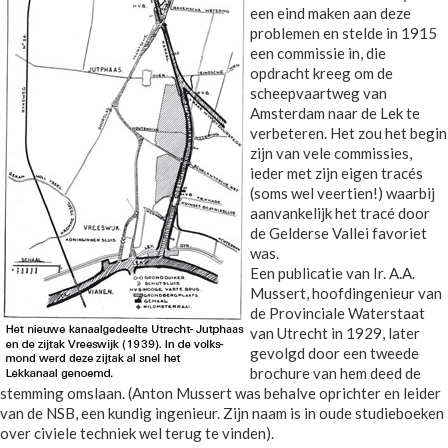
een eind maken aan deze
problemen en stelde in 1915
een commissie in, die
opdracht kreeg om de
scheepvaartweg van
Amsterdam naar de Lek te
verbeteren. Het zou het begin
zijn van vele commissies,
ieder met zijn eigen tracés
(soms wel veertien!) waarbij
aanvankelijk het tracé door
de Gelderse Vallei favoriet
was.
Een publicatie van Ir. A.A.
Mussert, hoofdingenieur van
de Provinciale Waterstaat
van Utrecht in 1929, later
gevolgd door een tweede
brochure van hem deed de
stemming omslaan. (Anton Mussert was behalve oprichter en leider
van de NSB, een kundig ingenieur. Zijn naam is in oude studieboeken
over civiele techniek wel terug te vinden).