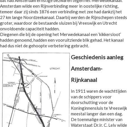
dat had Amsterdam ernstige bezwaren tegen het Merwedekanaal.
Amsterdam wilde een Rijnverbinding meer in oostelijke richting,
temeer daar zij sinds 1876 een verbinding met zee had dankzij het
27 km lange Noordzeekanaal. Daarbij werden de Rijnschepen steeds
groter, waardoor de bestaande sluizen bij Vreeswijk en Utrecht
onvoldoende capaciteit hadden.
Diegenen die bij de opening het Merwedekanaal een ‘kikkersloot’
hadden genoemd, hadden een vooruitziende blik gehad. Het kanaal
had dus niet de gehoopte verbetering gebracht.
Geschiedenis aanleg
Amsterdam-
Rijnkanaal
In 1911 waren de wachttijden
van de schippers voor
doorschutting voor de
Koninginnensluis te Vreeswijk
meestal langer dan een dag.
De toenmalige minister van
Waterstaat Dr.Ir. C. Lely wilde