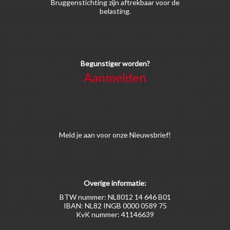
Bruggenstichting zijn aftrekbaar voor de
belasting.
Begunstiger worden?
Aanmelden
Voor alle soorten begunstigers gelden kortingen
op activiteiten en publicaties van de
Bruggenstichting.
Meld
je aan
voor onze Nieuwsbrief!
Overige informatie:
BTW nummer: NL8012 14 646 B01
IBAN: NL82 INGB 0000 0589 75
KvK nummer: 41146639