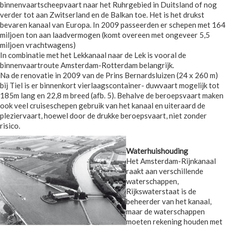
binnenvaartscheepvaart naar het Ruhrgebied in Duitsland of nog
verder tot aan Zwitserland en de Balkan toe. Het is het drukst
bevaren kanaal van Europa. In 2009 passeerden er schepen met 164
miljoen ton aan laadvermogen (komt overeen met ongeveer 5,5
miljoen vrachtwagens)
In combinatie met het Lekkanaal naar de Lek is vooral de
binnenvaartroute Amsterdam-Rotterdam belangrijk.
Na de renovatie in 2009 van de Prins Bernardsluizen (24 x 260 m)
bij Tiel is er binnenkort vierlaagscontainer- duwvaart mogelijk tot
185m lang en 22,8 m breed (afb. 5). Behalve de beroepsvaart maken
ook veel cruiseschepen gebruik van het kanaal en uiteraard de
pleziervaart, hoewel door de drukke beroepsvaart, niet zonder
risico.
Waterhuishouding
Het Amsterdam-Rijnkanaal
raakt aan verschillende
waterschappen,
Rijkswaterstaat is de
beheerder van het kanaal,
maar de waterschappen
moeten rekening houden met