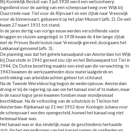
Bij Koninklijk Besluit van 3 juli 1930 werd een wetsontwerp
ingediend voor de aanleg van een scheepvaartweg over Wijk bij
Duurstede naar Tiel voor de Rijnvaart en een zijtak naar Vreeswijk
voor de binnenvaart, gebaseerd op het plan Mussert (afb. 2). De wet
kwam 27 maart 1931 tot stand.
In de jaren dertig van vorige eeuw werden verschillende vaste
bruggen en sluizen aangelegd. In 1938 kwam de 4 km lange zijtak
met de Prinses Beatrixsluis naar Vreeswijk gereed, doorgaans het
Lekkanaal genoemd (afb. 3).
De planning was dat het gehele kanaalpand van Amsterdam tot Wijk
bij Duurstede in 1941 gereed zou zijn en het Betuwepand tot Tiel in
1944. De Duitse bezetting maakte een eind aan die verwachting. In
1943 kwamen de werkzaamheden door materiaalgebrek en
onttrekking van arbeidskrachten geheel tot stilstand.
Na de Tweede Wereldoorlog begon de wederopbouw. Amsterdam
drong er bij de regering op aan om het kanaal snel af te maken, maar
in de naoorlogse jaren kwamen fondsen maar mondjesmaat
beschikbaar. Na de voltooiing van de schutsluis in Tiel kon het
Amsterdam-Rijnkanaal op 21 mei 1952 door Koningin Juliana voor
de scheepvaart worden opengesteld, hoewel het kanaal nog niet
helemaal klaar was.
Het kanaal was er dus eindelijk, maar de geschiedenis herhaalde
zich. Na het gereedkomen van het kanaal namen de snelheden en