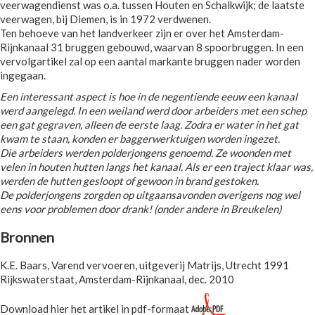
veerwagendienst was o.a. tussen Houten en Schalkwijk; de laatste
veerwagen, bij Diemen, is in 1972 verdwenen.
Ten behoeve van het landverkeer zijn er over het Amsterdam-
Rijnkanaal 31 bruggen gebouwd, waarvan 8 spoorbruggen. In een
vervolgartikel zal op een aantal markante bruggen nader worden
ingegaan.
Een interessant aspect is hoe in de negentiende eeuw een kanaal
werd aangelegd. In een weiland werd door arbeiders met een schep
een gat gegraven, alleen de eerste laag. Zodra er water in het gat
kwam te staan, konden er baggerwerktuigen worden ingezet.
Die arbeiders werden polderjongens genoemd. Ze woonden met
velen in houten hutten langs het kanaal. Als er een traject klaar was,
werden de hutten gesloopt of gewoon in brand gestoken.
De polderjongens zorgden op uitgaansavonden overigens nog wel
eens voor problemen door drank! (onder andere in Breukelen)
Bronnen
K.E. Baars, Varend vervoeren, uitgeverij Matrijs, Utrecht 1991
Rijkswaterstaat, Amsterdam-Rijnkanaal, dec. 2010
Download hier het artikel in pdf-formaat