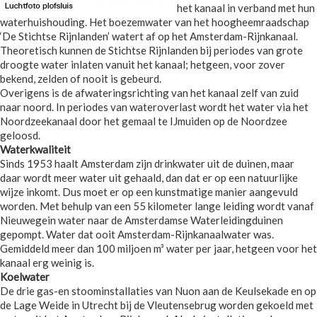
het kanaal in verband met hun
waterhuishouding. Het boezemwater van het hoogheemraadschap
‘De Stichtse Rijnlanden’ watert af op het Amsterdam-Rijnkanaal.
Theoretisch kunnen de Stichtse Rijnlanden bij periodes van grote
droogte water inlaten vanuit het kanaal; hetgeen, voor zover
bekend, zelden of nooit is gebeurd.
Overigens is de afwateringsrichting van het kanaal zelf van zuid
naar noord. In periodes van wateroverlast wordt het water via het
Noordzeekanaal door het gemaal te IJmuiden op de Noordzee
geloosd.
Waterkwaliteit
Sinds 1953 haalt Amsterdam zijn drinkwater uit de duinen, maar
daar wordt meer water uit gehaald, dan dat er op een natuurlijke
wijze inkomt. Dus moet er op een kunstmatige manier aangevuld
worden. Met behulp van een 55 kilometer lange leiding wordt vanaf
Nieuwegein water naar de Amsterdamse Waterleidingduinen
gepompt. Water dat ooit Amsterdam-Rijnkanaalwater was.
Gemiddeld meer dan 100 miljoen m³ water per jaar, hetgeen voor het
kanaal erg weinig is.
Koelwater
De drie gas-en stoominstallaties van Nuon aan de Keulsekade en op
de Lage Weide in Utrecht bij de Vleutensebrug worden gekoeld met