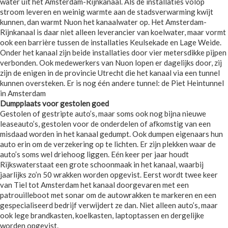
water uit het Amsterdam-Rijnkanaal. Als de installaties volop
stroom leveren en weinig warmte aan de stadsverwarming kwijt
kunnen, dan warmt Nuon het kanaalwater op. Het Amsterdam-
Rijnkanaal is daar niet alleen leverancier van koelwater, maar vormt
ook een barrière tussen de installaties Keulsekade en Lage Weide.
Onder het kanaal zijn beide installaties door vier metersdikke pijpen
verbonden. Ook medewerkers van Nuon lopen er dagelijks door, zij
zijn de enigen in de provincie Utrecht die het kanaal via een tunnel
kunnen oversteken. Er is nog één andere tunnel: de Piet Heintunnel
in Amsterdam
Dumpplaats voor gestolen goed
Gestolen of gestripte auto’s, maar soms ook nog bijna nieuwe
leaseauto’s, gestolen voor de onderdelen of afkomstig van een
misdaad worden in het kanaal gedumpt. Ook dumpen eigenaars hun
auto erin om de verzekering op te lichten. Er zijn plekken waar de
auto’s soms wel driehoog liggen. Eén keer per jaar houdt
Rijkswaterstaat een grote schoonmaak in het kanaal, waarbij
jaarlijks zo’n 50 wrakken worden opgevist. Eerst wordt twee keer
van Tiel tot Amsterdam het kanaal doorgevaren met een
patrouilleboot met sonar om de autowrakken te markeren en een
gespecialiseerd bedrijf verwijdert ze dan. Niet alleen auto’s, maar
ook lege brandkasten, koelkasten, laptoptassen en dergelijke
worden opgevist.