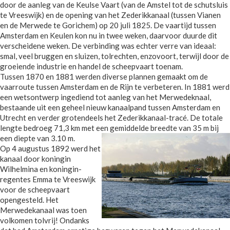
door de aanleg van de Keulse Vaart (van de Amstel tot de schutsluis
te Vreeswijk) en de opening van het Zederikkanaal (tussen Vianen
en de Merwede te Gorichem) op 20 juli 1825. De vaartijd tussen
Amsterdam en Keulen kon nu in twee weken, daarvoor duurde dit
verscheidene weken. De verbinding was echter verre van ideaal:
smal, veel bruggen en sluizen, tolrechten, enzovoort, terwijl door de
groeiende industrie en handel de scheepvaart toenam.
Tussen 1870 en 1881 werden diverse plannen gemaakt om de
vaarroute tussen Amsterdam en de Rijn te verbeteren. In 1881 werd
een wetsontwerp ingediend tot aanleg van het Merwedeknaal,
bestaande uit een geheel nieuw kanaalpand tussen Amsterdam en
Utrecht en verder grotendeels het Zederikkanaal-tracé. De totale
lengte bedroeg 71,3 km met een gemiddelde breedte van 35 m bij
een diepte van 3.10 m.
Op 4 augustus 1892 werd het
kanaal door koningin
Wilhelmina en koningin-
regentes Emma te Vreeswijk
voor de scheepvaart
opengesteld. Het
Merwedekanaal was toen
volkomen tolvrij! Ondanks