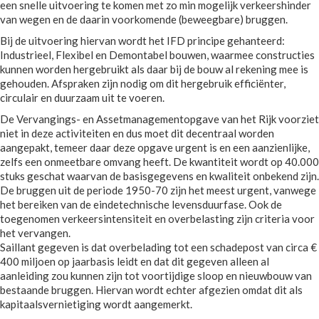
een snelle uitvoering te komen met zo min mogelijk verkeershinder
van wegen en de daarin voorkomende (beweegbare) bruggen.
Bij de uitvoering hiervan wordt het IFD principe gehanteerd:
Industrieel, Flexibel en Demontabel bouwen, waarmee constructies
kunnen worden hergebruikt als daar bij de bouw al rekening mee is
gehouden. Afspraken zijn nodig om dit hergebruik efficiënter,
circulair en duurzaam uit te voeren.
De Vervangings- en Assetmanagementopgave van het Rijk voorziet
niet in deze activiteiten en dus moet dit decentraal worden
aangepakt, temeer daar deze opgave urgent is en een aanzienlijke,
zelfs een onmeetbare omvang heeft. De kwantiteit wordt op 40.000
stuks geschat waarvan de basisgegevens en kwaliteit onbekend zijn.
De bruggen uit de periode 1950-70 zijn het meest urgent, vanwege
het bereiken van de eindetechnische levensduurfase. Ook de
toegenomen verkeersintensiteit en overbelasting zijn criteria voor
het vervangen.
Saillant gegeven is dat overbelading tot een schadepost van circa €
400 miljoen op jaarbasis leidt en dat dit gegeven alleen al
aanleiding zou kunnen zijn tot voortijdige sloop en nieuwbouw van
bestaande bruggen. Hiervan wordt echter afgezien omdat dit als
kapitaalsvernietiging wordt aangemerkt.