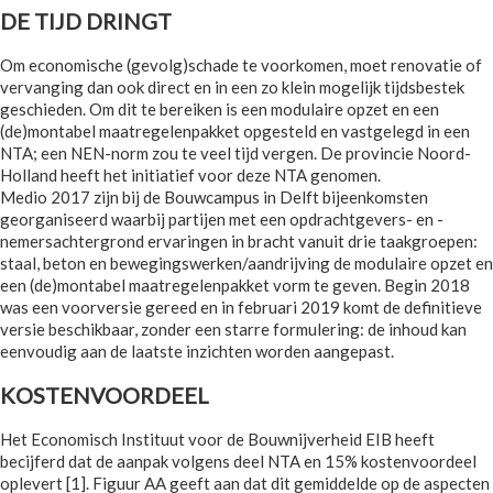
DE TIJD DRINGT
Om economische (gevolg)schade te voorkomen, moet renovatie of
vervanging dan ook direct en in een zo klein mogelijk tijdsbestek
geschieden. Om dit te bereiken is een modulaire opzet en een
(de)montabel maatregelenpakket opgesteld en vastgelegd in een
NTA; een NEN-norm zou te veel tijd vergen. De provincie Noord-
Holland heeft het initiatief voor deze NTA genomen.
Medio 2017 zijn bij de Bouwcampus in Delft bijeenkomsten
georganiseerd waarbij partijen met een opdrachtgevers- en -
nemersachtergrond ervaringen in bracht vanuit drie taakgroepen:
staal, beton en bewegingswerken/aandrijving de modulaire opzet en
een (de)montabel maatregelenpakket vorm te geven. Begin 2018
was een voorversie gereed en in februari 2019 komt de definitieve
versie beschikbaar, zonder een starre formulering: de inhoud kan
eenvoudig aan de laatste inzichten worden aangepast.
KOSTENVOORDEEL
Het Economisch Instituut voor de Bouwnijverheid EIB heeft
becijferd dat de aanpak volgens deel NTA en 15% kostenvoordeel
oplevert [1]. Figuur AA geeft aan dat dit gemiddelde op de aspecten