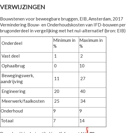
VERWIJZINGEN
Bouwstenen voor beweegbare bruggen, EIB, Amsterdam, 2017
Vermindering Bouw- en Onderhoudskosten van IFD-bouwen per
brugonderdeel in vergelijking met het nul-alternatief (bron: EIB)
Minimum in
Maximum in
Onderdeel
%
%
Vast deel
1
2
Ophaalbrug
0
10
Bewegingswerk,
11
27
aandrijving
Engineering
20
40
Meerwerk/faalkosten
25
34
Onderhoud
9
9
Totaal
7
14