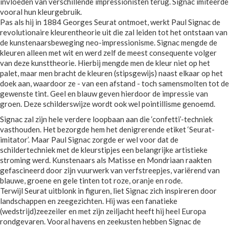
invloeden van verschillende impressionisten terug. Signac imiteerde
vooral hun kleurgebruik.
Pas als hij in 1884 Georges Seurat ontmoet, werkt Paul Signac de
revolutionaire kleurentheorie uit die zal leiden tot het ontstaan van
de kunstenaarsbeweging neo-impressionisme. Signac mengde de
kleuren alleen met wit en werd zelf de meest consequente volger
van deze kunsttheorie. Hierbij mengde men de kleur niet op het
palet, maar men bracht de kleuren (stipsgewijs) naast elkaar op het
doek aan, waardoor ze - van een afstand - toch samensmolten tot de
gewenste tint. Geel en blauw geven hierdoor de impressie van
groen. Deze schilderswijze wordt ook wel pointillisme genoemd.
Signac zal zijn hele verdere loopbaan aan die ‘confetti’-techniek
vasthouden. Het bezorgde hem het denigrerende etiket ‘Seurat-
imitator’. Maar Paul Signac zorgde er wel voor dat de
schildertechniek met de kleurstipjes een belangrijke artistieke
stroming werd. Kunstenaars als Matisse en Mondriaan raakten
gefascineerd door zijn vuurwerk van verfstreepjes, variërend van
blauwe, groene en gele tinten tot roze, oranje en rode.
Terwijl Seurat uitblonk in figuren, liet Signac zich inspireren door
landschappen en zeegezichten. Hij was een fanatieke
(wedstrijd)zeezeiler en met zijn zeiljacht heeft hij heel Europa
rondgevaren. Vooral havens en zeekusten hebben Signac de