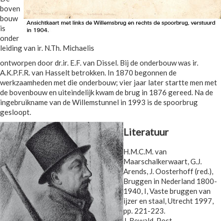
boven
bouw
is
onder
leiding van ir. N.Th. Michaelis
ontworpen door dr.ir. E.F. van Dissel. Bij de onderbouw was ir.
A.K.P.F.R. van Hasselt betrokken. In 1870 begonnen de
werkzaamheden met die onderbouw; vier jaar later startte men met
de bovenbouw en uiteindelijk kwam de brug in 1876 gereed. Na de
ingebruikname van de Willemstunnel in 1993 is de spoorbrug
gesloopt.
Literatuur
H.M.C.M. van
Maarschalkerwaart, G.J.
Arends, J. Oosterhoff (red.),
Bruggen in Nederland 1800-
1940, I, Vaste bruggen van
ijzer en staal, Utrecht 1997,
pp. 221-223.
J. Rewald, Post-