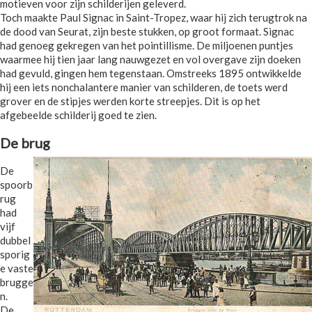
motieven voor zijn schilderijen geleverd.
Toch maakte Paul Signac in Saint-Tropez, waar hij zich terugtrok na
de dood van Seurat, zijn beste stukken, op groot formaat. Signac
had genoeg gekregen van het pointillisme. De miljoenen puntjes
waarmee hij tien jaar lang nauwgezet en vol overgave zijn doeken
had gevuld, gingen hem tegenstaan. Omstreeks 1895 ontwikkelde
hij een iets nonchalantere manier van schilderen, de toets werd
grover en de stipjes werden korte streepjes. Dit is op het
afgebeelde schilderij goed te zien.
De brug
De
spoorb
rug
had
vijf
dubbel
sporig
e vaste
brugge
n.
De