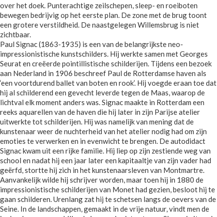
over het doek. Punterachtige zeilschepen, sleep- en roeiboten
bewegen bedrijvig op het eerste plan. De zone met de brug toont
een grotere verstildheid. De naastgelegen Willemsbrug is niet
zichtbaar.
Paul Signac (1863-1935) is een van de belangrijkste neo-
impressionistische kunstschilders. Hij werkte samen met Georges
Seurat en creëerde pointillistische schilderijen. Tijdens een bezoek
aan Nederland in 1906 beschreef Paul de Rotterdamse haven als
‘een voortdurend ballet van boten en rook’. Hij voegde eraan toe dat
hij al schilderend een gevecht leverde tegen de Maas, waarop de
lichtval elk moment anders was. Signac maakte in Rotterdam een
reeks aquarellen van de haven die hij later in zijn Parijse atelier
uitwerkte tot schilderijen. Hij was namelijk van mening dat de
kunstenaar weer de nuchterheid van het atelier nodig had om zijn
emoties te verwerken en in evenwicht te brengen. De autodidact
Signac kwam uit een rijke familie. Hij liep op zijn zestiende weg van
school en nadat hij een jaar later een kapitaaltje van zijn vader had
geërfd, stortte hij zich in het kunstenaarsleven van Montmartre.
Aanvankelijk wilde hij schrijver worden, maar toen hij in 1880 de
impressionistische schilderijen van Monet had gezien, besloot hij te
gaan schilderen. Urenlang zat hij te schetsen langs de oevers van de
Seine. In de landschappen, gemaakt in de vrije natuur, vindt men de