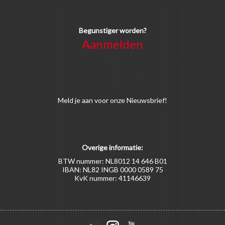
Begunstiger worden?
Aanmelden
Voor alle soorten begunstigers gelden kortingen
op activiteiten en publicaties van de
Bruggenstichting.
Meld
je aan
voor onze Nieuwsbrief!
Overige informatie:
BTW nummer: NL8012 14 646 B01
IBAN: NL82 INGB 0000 0589 75
KvK nummer: 41146639