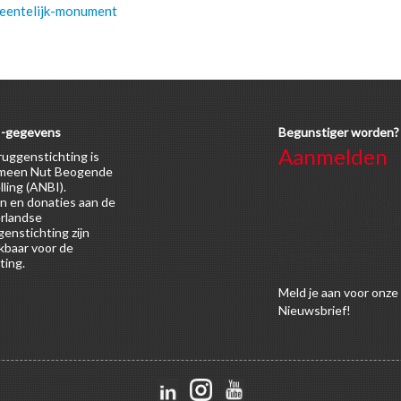
meentelijk-monument
-gegevens
Begunstiger worden?
Aanmelden
uggenstichting is
meen Nut Beogende
Voor alle soorten
lling (ANBI).
n en donaties aan de
begunstigers gelden
rlandse
kortingen op activitei
enstichting zijn
en publicaties van de
kbaar voor de
Bruggenstichting.
ting.
Meld
je aan
voor onze
Nieuwsbrief!