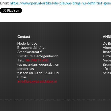
Bron:
https://www.pen.nl/artikel/de-blauwe-brug-nu-definitief-ge
Contact
ANBI
Nederlandse
De Br
Bruggenstichting
Alge
Amerikastraat 9
Inste
5232BE 's-Hertogenbosch
Gifte
Tel.:
06-288 19 650
Nede
(op maandag, woensdag en
Brugg
donderdag
aftre
tussen 08.30 en 12.00 uur)
belas
E-mail:
info@bruggenstichting.nl