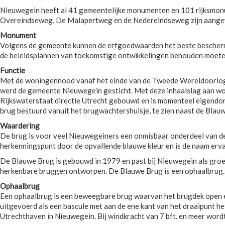
Nieuwegein heeft al 41 gemeentelijke monumenten en 101 rijksmonum
Overeindseweg, De Malapertweg en de Nedereindseweg zijn aange
Monument
Volgens de gemeente kunnen de erfgoedwaarden het beste beschermd
de beleidsplannen van toekomstige ontwikkelingen behouden moeten
Functie
Met de woningennood vanaf het einde van de Tweede Wereldoorlog (1
werd de gemeente Nieuwegein gesticht. Met deze inhaalslag aan won
Rijkswaterstaat directie Utrecht gebouwd en is momenteel eigendo
brug bestuurd vanuit het brugwachtershuisje, te zien naast de Blau
Waardering
De brug is voor veel Nieuwegeiners een onmisbaar onderdeel van de
herkenningspunt door de opvallende blauwe kleur en is de naam erv
De Blauwe Brug is gebouwd in 1979 en past bij Nieuwegein als groe
herkenbare bruggen ontworpen. De Blauwe Brug is een ophaalbrug.
Ophaalbrug
Een ophaalbrug is een beweegbare brug waarvan het brugdek open en 
uitgevoerd als een bascule met aan de ene kant van het draaipunt 
Utrechthaven in Nieuwegein. Bij windkracht van 7 bft. en meer word