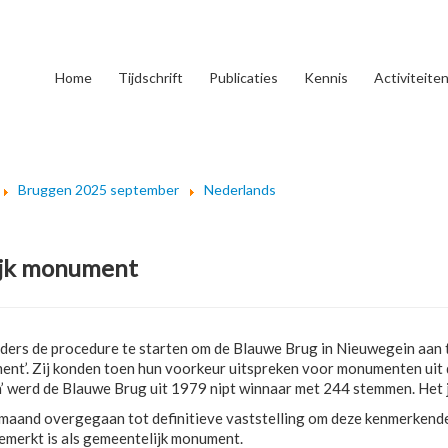
Home
Tijdschrift
Publicaties
Kennis
Activiteite
Bruggen 2025 september
Nederlands
lijk monument
ers de procedure te starten om de Blauwe Brug in Nieuwegein aan 
nt’. Zij konden toen hun voorkeur uitspreken voor monumenten uit 
gen’ werd de Blauwe Brug uit 1979 nipt winnaar met 244 stemmen. He
maand overgegaan tot definitieve vaststelling om deze kenmerkend
gemerkt is als gemeentelijk monument.