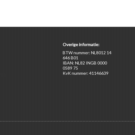
Overige informatie:
BTW nummer: NL8012 14
646 B01
IBAN: NL82 INGB 0000
0589 75
KvK nummer: 41146639
ten