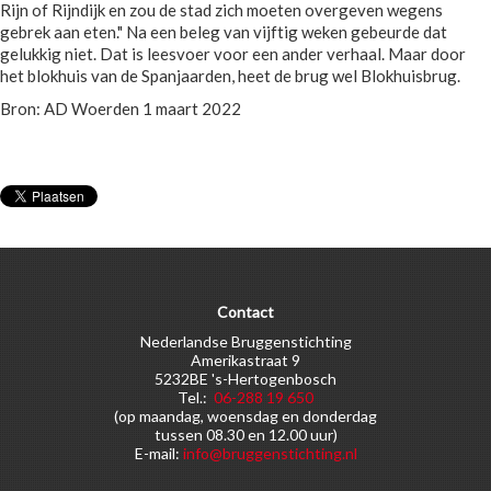
Rijn of Rijndijk en zou de stad zich moeten overgeven wegens
gebrek aan eten." Na een beleg van vijftig weken gebeurde dat
gelukkig niet. Dat is leesvoer voor een ander verhaal. Maar door
het blokhuis van de Spanjaarden, heet de brug wel Blokhuisbrug.
Bron: AD Woerden 1 maart 2022
Contact
Nederlandse Bruggenstichting
Amerikastraat 9
5232BE 's-Hertogenbosch
Tel.:
06-288 19 650
(op maandag, woensdag en donderdag
tussen 08.30 en 12.00 uur)
E-mail:
info@bruggenstichting.nl