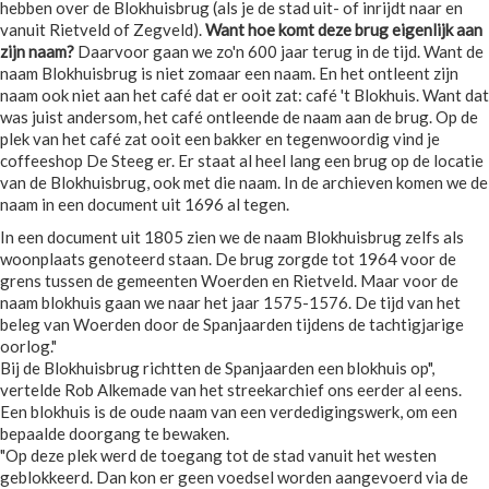
hebben over de Blokhuisbrug (als je de stad uit- of inrijdt naar en
vanuit Rietveld of Zegveld).
Want hoe komt deze brug eigenlijk aan
zijn naam?
Daarvoor gaan we zo'n 600 jaar terug in de tijd. Want de
naam Blokhuisbrug is niet zomaar een naam. En het ontleent zijn
naam ook niet aan het café dat er ooit zat: café 't Blokhuis. Want dat
was juist andersom, het café ontleende de naam aan de brug. Op de
plek van het café zat ooit een bakker en tegenwoordig vind je
coffeeshop De Steeg er. Er staat al heel lang een brug op de locatie
van de Blokhuisbrug, ook met die naam. In de archieven komen we de
naam in een document uit 1696 al tegen.
In een document uit 1805 zien we de naam Blokhuisbrug zelfs als
woonplaats genoteerd staan. De brug zorgde tot 1964 voor de
grens tussen de gemeenten Woerden en Rietveld. Maar voor de
naam blokhuis gaan we naar het jaar 1575-1576. De tijd van het
beleg van Woerden door de Spanjaarden tijdens de tachtigjarige
oorlog."
Bij de Blokhuisbrug richtten de Spanjaarden een blokhuis op",
vertelde Rob Alkemade van het streekarchief ons eerder al eens.
Een blokhuis is de oude naam van een verdedigingswerk, om een
bepaalde doorgang te bewaken.
"Op deze plek werd de toegang tot de stad vanuit het westen
geblokkeerd. Dan kon er geen voedsel worden aangevoerd via de