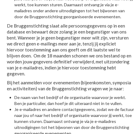
werkt, toe kunnen sturen. Daarnaast ontvang je via je e-
mailadres onder andere uitnodigingen tot het bijwonen van
door de Bruggenstichting georganiseerde evenementen.
De Bruggenstichting slaat alle persoonsgegevens op in een
database en bewaart deze zolang je een begunstiger van ons
bent. Wanneer je je geen begunstiger meer wilt zijn, versturen
we direct geen e-mailings meer aan je, tenzij jij expliciet
hiervoor toestemming aan ons geeft om dit laatste wel te
blijven doen. Om de 18 maanden schonen we ons bestand op en
worden jouw gegevens definitief verwijderd, met uitzondering
van je e-mailadres, indien je hiervoor toestemming hebt
gegeven.
Bij het aanmelden voor evenementen (bijeenkomsten, symposia
en activiteiten) van de Bruggenstichting vragen we je naar:
De naam van het bedrijf of de organisatie waarvoor je werkt.
Ben je particulier, dan hoef je dit uiteraard niet in te vullen.
Je e-mailadres en andere contactgegevens, zodat we de factuur
naar jou of naar het bedrijf of organisatie waarvoor jij werkt, toe
kunnen sturen. Daarnaast ontvang je via je e-mailadres
uitnodigingen tot het bijwonen van door de Bruggenstichting
georganiseerde evenementen.