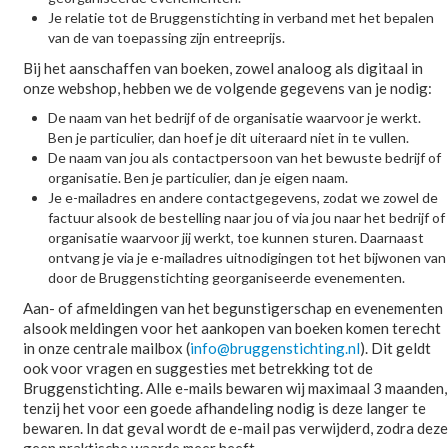
Je relatie tot de Bruggenstichting in verband met het bepalen
van de van toepassing zijn entreeprijs.
Bij het aanschaffen van boeken, zowel analoog als digitaal in
onze webshop, hebben we de volgende gegevens van je nodig:
De naam van het bedrijf of de organisatie waarvoor je werkt.
Ben je particulier, dan hoef je dit uiteraard niet in te vullen.
De naam van jou als contactpersoon van het bewuste bedrijf of
organisatie. Ben je particulier, dan je eigen naam.
Je e-mailadres en andere contactgegevens, zodat we zowel de
factuur alsook de bestelling naar jou of via jou naar het bedrijf of
organisatie waarvoor jij werkt, toe kunnen sturen. Daarnaast
ontvang je via je e-mailadres uitnodigingen tot het bijwonen van
door de Bruggenstichting georganiseerde evenementen.
Aan- of afmeldingen van het begunstigerschap en evenementen
alsook meldingen voor het aankopen van boeken komen terecht
in onze centrale mailbox (
info@bruggenstichting.nl
). Dit geldt
ook voor vragen en suggesties met betrekking tot de
Bruggenstichting. Alle e-mails bewaren wij maximaal 3 maanden,
tenzij het voor een goede afhandeling nodig is deze langer te
bewaren. In dat geval wordt de e-mail pas verwijderd, zodra deze
geen praktische waarde meer heeft.