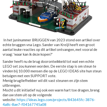
In het juninummer BRUGGEN van 2023 stond een artikel over
echte bruggen vna Lego. Sander van Kreijl heeft een groot
aantal leuke reacties op dit artikel ontvangen, met vooral de
vraag: 'waar kan ik deze kopen?'
Sander heeft nu de brug doorontwikkeld tot wat een echte
LEGO set zou kunnen worden. De eerste stap is om steun te
vinden bij 10.000 mensen die op de LEGO IDEAS site hun steun
betuigen met een SUPPORT vote.
Menig brugliefhebber wil dit vast steunen en zijn stem
uitbrengen.
Mocht u dit initiatief nuj ook een warm hart toe dragen, breng
dan uw stem uit op de volgende
website:
https://ideas.lego.com/projects/843645fc-3876-
4a8c-8ae7-f04167745a08