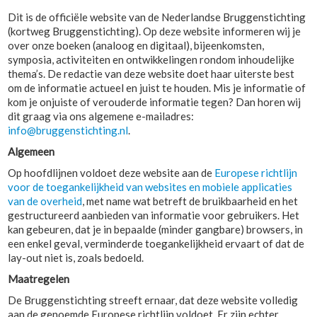
Dit is de officiële website van de Nederlandse Bruggenstichting
(kortweg Bruggenstichting). Op deze website informeren wij je
over onze boeken (analoog en digitaal), bijeenkomsten,
symposia, activiteiten en ontwikkelingen rondom inhoudelijke
thema’s. De redactie van deze website doet haar uiterste best
om de informatie actueel en juist te houden. Mis je informatie of
kom je onjuiste of verouderde informatie tegen? Dan horen wij
dit graag via ons algemene e-mailadres:
info@bruggenstichting.nl
.
Algemeen
Op hoofdlijnen voldoet deze website aan de
Europese richtlijn
voor de toegankelijkheid van websites en mobiele applicaties
van de overheid
, met name wat betreft de bruikbaarheid en het
gestructureerd aanbieden van informatie voor gebruikers. Het
kan gebeuren, dat je in bepaalde (minder gangbare) browsers, in
een enkel geval, verminderde toegankelijkheid ervaart of dat de
lay-out niet is, zoals bedoeld.
Maatregelen
De Bruggenstichting streeft ernaar, dat deze website volledig
aan de genoemde Europese richtlijn voldoet. Er zijn echter