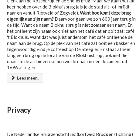
Denk aan de Rozenbrug en de Snellerbrug. Maar we gaan het dit
keer hebben over de Blokhuisbrug (als je de stad uit- of inrijdt
naar en vanuit Rietveld of Zegveld).
Want hoe komt deze brug
eigenlijk aan zijn naam?
Daarvoor gaan we zo'n 600 jaar terug in
de tijd. Want de naam Blokhuisbrug is niet zomaar een naam. En
het ontleent zijn naam ook niet aan het café dat er ooit zat: café
't Blokhuis. Want dat was juist andersom, het café ontleende de
naam aan de brug. Op de plek van het café zat ooit een bakker en
tegenwoordig vind je coffeeshop De Steeg er. Er staat al heel
lang een brug op de locatie van de Blokhuisbrug, ook met die
naam. In de archieven komen we de naam in een document uit
1696 al tegen.
Lees meer...
Privacy
De Nederlandse Bruggenstichting (kortweg Bruggenstichting)