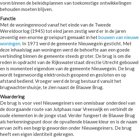
vorm binnen de beleidsplannen van toekomstige ontwikkelingen
behouden moeten blijven.
Functie
Met de woningennood vanaf het einde van de Tweede
Wereldoorlog (1945) tot eind jaren zestig werd er in de jaren
zeventig een enorme groeispurt gemaakt in het
bouwen van nieuwe
woningen
. In 1971 werd de gemeente Nieuwegein gesticht. Met
deze inhaalslag aan woningen werd de behoefte aan een goede
verbinding binnen de gemeente steeds groter. De brug is om die
reden in opdracht van de Rijkswaterstaat directie Utrecht gebouwd
en is momenteel eigendom van de gemeente Nieuwegein. De brug
wordt tegenwoordig elektronisch geopend en gesloten en op
afstand bediend. Vroeger werd de brug bestuurd vanuit het
brugwachtershuisje, te zien naast de Blauwe Brug.
Waardering
De brug is voor veel Nieuwegeiners een onmisbaar onderdeel van
de doorgaande route van Jutphaas naar Vreeswijk en verbindt de
oude elementen in de jonge stad. Verder fungeert de Blauwe Brug
als herkenningspunt door de opvallende blauwe kleur en is de naam
ervan zelfs een begrip geworden onder Nieuwegeiners. De brug
heeft een eigen identiteit gekregen.