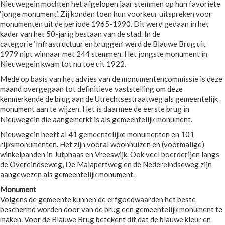
Nieuwegein mochten het afgelopen jaar stemmen op hun favoriete
‘jonge monument’. Zij konden toen hun voorkeur uitspreken voor
monumenten uit de periode 1965-1990. Dit werd gedaan in het
kader van het 50-jarig bestaan van de stad. In de
categorie ‘Infrastructuur en bruggen’ werd de Blauwe Brug uit
1979 nipt winnaar met 244 stemmen. Het jongste monument in
Nieuwegein kwam tot nu toe uit 1922.
Mede op basis van het advies van de monumentencommissie is deze
maand overgegaan tot definitieve vaststelling om deze
kenmerkende de brug aan de Utrechtsestraatweg als gemeentelijk
monument aan te wijzen. Het is daarmee de eerste brug in
Nieuwegein die aangemerkt is als gemeentelijk monument.
Nieuwegein heeft al 41 gemeentelijke monumenten en 101
rijksmonumenten. Het zijn vooral woonhuizen en (voormalige)
winkelpanden in Jutphaas en Vreeswijk. Ook veel boerderijen langs
de Overeindseweg, De Malapertweg en de Nedereindseweg zijn
aangewezen als gemeentelijk monument.
Monument
Volgens de gemeente kunnen de erfgoedwaarden het beste
beschermd worden door van de brug een gemeentelijk monument te
maken. Voor de Blauwe Brug betekent dit dat de blauwe kleur en