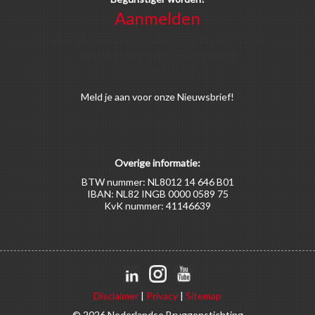
Aanmelden
Voor alle soorten begunstigers gelden kortingen
op activiteiten en publicaties van de
Bruggenstichting.
Meld
je aan
voor onze Nieuwsbrief!
Overige informatie:
BTW nummer: NL8012 14 646 B01
IBAN: NL82 INGB 0000 0589 75
KvK nummer: 41146639
Disclaimer
|
Privacy
|
Sitemap
© 2026 Nederlandse Bruggenstichting