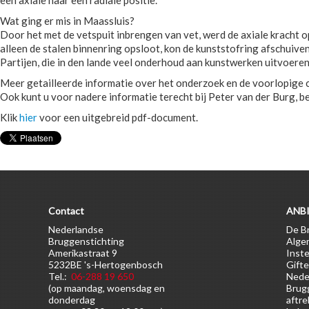
een axiale naar een radiale positie.
Wat ging er mis in Maassluis?
Door het met de vetspuit inbrengen van vet, werd de axiale kracht o
alleen de stalen binnenring opsloot, kon de kunststofring afschuive
Partijen, die in den lande veel onderhoud aan kunstwerken uitvoeren
Meer getailleerde informatie over het onderzoek en de voorlopige c
Ook kunt u voor nadere informatie terecht bij Peter van der Burg,
Klik
hier
voor een uitgebreid pdf-document.
Contact
ANBI
Nederlandse
De Br
Bruggenstichting
Alge
Amerikastraat 9
Inste
5232BE 's-Hertogenbosch
Gifte
Tel.:
06-288 19 650
Nede
(op maandag, woensdag en
Brugg
donderdag
aftre