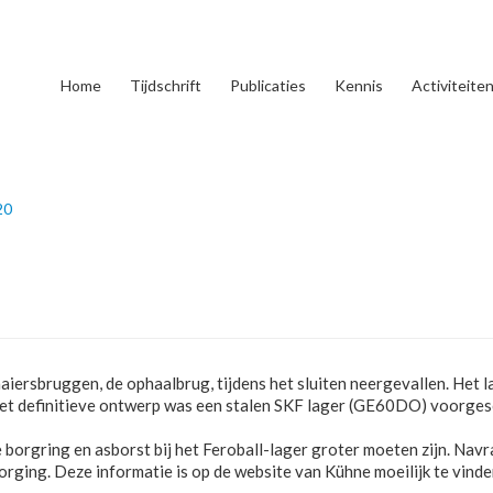
Home
Tijdschrift
Publicaties
Kennis
Activiteite
20
aiersbruggen, de ophaalbrug, tijdens het sluiten neergevallen. Het l
 het definitieve ontwerp was een stalen SKF lager (GE60DO) voorges
 borgring en asborst bij het Feroball-lager groter moeten zijn. Navra
orging. Deze informatie is op de website van Kühne moeilijk te vin