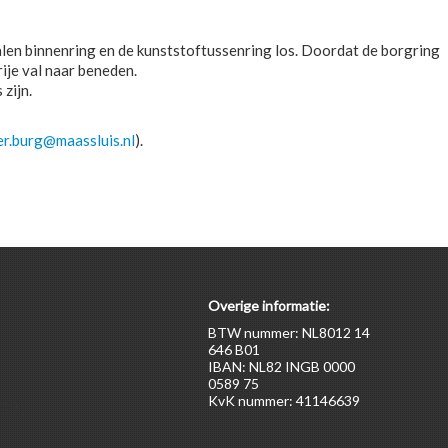
talen binnenring en de kunststoftussenring los. Doordat de borgring
ije val naar beneden.
zijn.
er.burg@maassluis.nl
).
Overige informatie:
BTW nummer: NL8012 14
646 B01
IBAN: NL82 INGB 0000
0589 75
KvK nummer: 41146639
ten