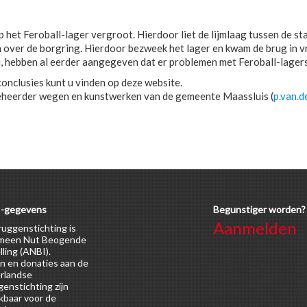
p het Feroball-lager vergroot. Hierdoor liet de lijmlaag tussen de s
n over de borgring. Hierdoor bezweek het lager en kwam de brug in vr
, hebben al eerder aangegeven dat er problemen met Feroball-lagers 
onclusies kunt u vinden op deze website.
 beheerder wegen en kunstwerken van de gemeente Maassluis (
p.van.d
-gegevens
Begunstiger worden?
Aanmelden
uggenstichting is
meen Nut Beogende
Voor alle soorten
lling (ANBI).
n en donaties aan de
begunstigers gelden
rlandse
kortingen op activitei
enstichting zijn
en publicaties van de
kbaar voor de
Bruggenstichting.