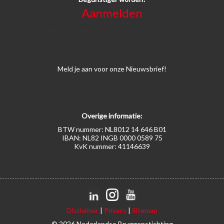
Aanmelden
Voor alle soorten begunstigers gelden kortingen
op activiteiten en publicaties van de
Bruggenstichting.
Meld
je aan
voor onze Nieuwsbrief!
Overige informatie:
BTW nummer: NL8012 14 646 B01
IBAN: NL82 INGB 0000 0589 75
KvK nummer: 41146639
Disclaimer
|
Privacy
|
Sitemap
© 2026 Nederlandse Bruggenstichting