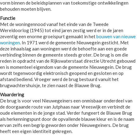
vorm binnen de beleidsplannen van toekomstige ontwikkelingen
behouden moeten blijven.
Functie
Met de woningennood vanaf het einde van de Tweede
Wereldoorlog (1945) tot eind jaren zestig werd er in de jaren
zeventig een enorme groeispurt gemaakt in het
bouwen van nieuwe
woningen
. In 1971 werd de gemeente Nieuwegein gesticht. Met
deze inhaalslag aan woningen werd de behoefte aan een goede
verbinding binnen de gemeente steeds groter. De brug is om die
reden in opdracht van de Rijkswaterstaat directie Utrecht gebouwd
en is momenteel eigendom van de gemeente Nieuwegein. De brug
wordt tegenwoordig elektronisch geopend en gesloten en op
afstand bediend. Vroeger werd de brug bestuurd vanuit het
brugwachtershuisje, te zien naast de Blauwe Brug.
Waardering
De brug is voor veel Nieuwegeiners een onmisbaar onderdeel van
de doorgaande route van Jutphaas naar Vreeswijk en verbindt de
oude elementen in de jonge stad. Verder fungeert de Blauwe Brug
als herkenningspunt door de opvallende blauwe kleur en is de naam
ervan zelfs een begrip geworden onder Nieuwegeiners. De brug
heeft een eigen identiteit gekregen.