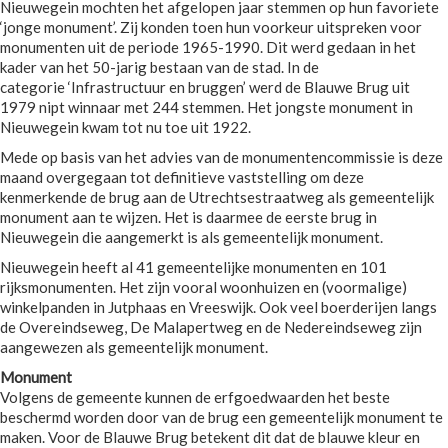
Nieuwegein mochten het afgelopen jaar stemmen op hun favoriete
‘jonge monument’. Zij konden toen hun voorkeur uitspreken voor
monumenten uit de periode 1965-1990. Dit werd gedaan in het
kader van het 50-jarig bestaan van de stad. In de
categorie ‘Infrastructuur en bruggen’ werd de Blauwe Brug uit
1979 nipt winnaar met 244 stemmen. Het jongste monument in
Nieuwegein kwam tot nu toe uit 1922.
Mede op basis van het advies van de monumentencommissie is deze
maand overgegaan tot definitieve vaststelling om deze
kenmerkende de brug aan de Utrechtsestraatweg als gemeentelijk
monument aan te wijzen. Het is daarmee de eerste brug in
Nieuwegein die aangemerkt is als gemeentelijk monument.
Nieuwegein heeft al 41 gemeentelijke monumenten en 101
rijksmonumenten. Het zijn vooral woonhuizen en (voormalige)
winkelpanden in Jutphaas en Vreeswijk. Ook veel boerderijen langs
de Overeindseweg, De Malapertweg en de Nedereindseweg zijn
aangewezen als gemeentelijk monument.
Monument
Volgens de gemeente kunnen de erfgoedwaarden het beste
beschermd worden door van de brug een gemeentelijk monument te
maken. Voor de Blauwe Brug betekent dit dat de blauwe kleur en