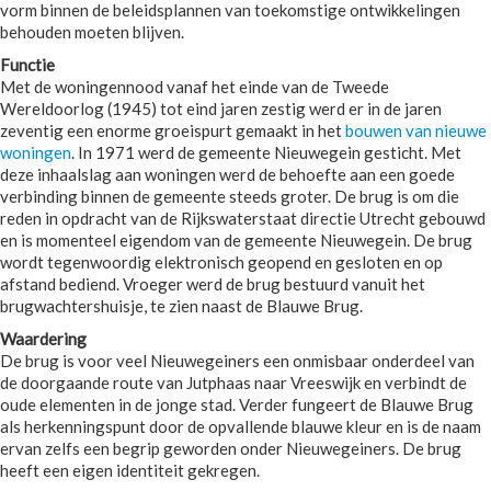
vorm binnen de beleidsplannen van toekomstige ontwikkelingen
behouden moeten blijven.
Functie
Met de woningennood vanaf het einde van de Tweede
Wereldoorlog (1945) tot eind jaren zestig werd er in de jaren
zeventig een enorme groeispurt gemaakt in het
bouwen van nieuwe
woningen
. In 1971 werd de gemeente Nieuwegein gesticht. Met
deze inhaalslag aan woningen werd de behoefte aan een goede
verbinding binnen de gemeente steeds groter. De brug is om die
reden in opdracht van de Rijkswaterstaat directie Utrecht gebouwd
en is momenteel eigendom van de gemeente Nieuwegein. De brug
wordt tegenwoordig elektronisch geopend en gesloten en op
afstand bediend. Vroeger werd de brug bestuurd vanuit het
brugwachtershuisje, te zien naast de Blauwe Brug.
Waardering
De brug is voor veel Nieuwegeiners een onmisbaar onderdeel van
de doorgaande route van Jutphaas naar Vreeswijk en verbindt de
oude elementen in de jonge stad. Verder fungeert de Blauwe Brug
als herkenningspunt door de opvallende blauwe kleur en is de naam
ervan zelfs een begrip geworden onder Nieuwegeiners. De brug
heeft een eigen identiteit gekregen.