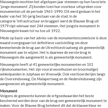
Nieuwegein mochten het afgelopen jaar stemmen op hun favoriete
‘jonge monument’. Zij konden toen hun voorkeur uitspreken voor
monumenten uit de periode 1965-1990. Dit werd gedaan in het
kader van het 50-jarig bestaan van de stad. In de
categorie ‘Infrastructuur en bruggen’ werd de Blauwe Brug uit
1979 nipt winnaar met 244 stemmen. Het jongste monument in
Nieuwegein kwam tot nu toe uit 1922.
Mede op basis van het advies van de monumentencommissie is deze
maand overgegaan tot definitieve vaststelling om deze
kenmerkende de brug aan de Utrechtsestraatweg als gemeentelijk
monument aan te wijzen. Het is daarmee de eerste brug in
Nieuwegein die aangemerkt is als gemeentelijk monument.
Nieuwegein heeft al 41 gemeentelijke monumenten en 101
rijksmonumenten. Het zijn vooral woonhuizen en (voormalige)
winkelpanden in Jutphaas en Vreeswijk. Ook veel boerderijen langs
de Overeindseweg, De Malapertweg en de Nedereindseweg zijn
aangewezen als gemeentelijk monument.
Monument
Volgens de gemeente kunnen de erfgoedwaarden het beste
beschermd worden door van de brug een gemeentelijk monument te
maken. Voor de Blauwe Brug betekent dit dat de blauwe kleur en