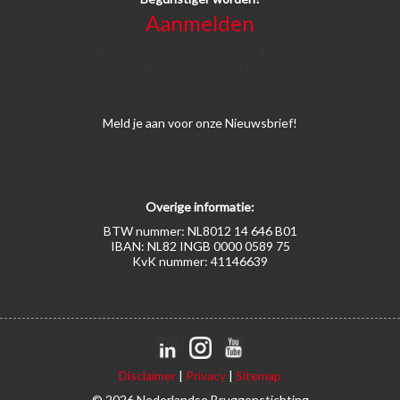
Aanmelden
Voor alle soorten begunstigers gelden kortingen
op activiteiten en publicaties van de
Bruggenstichting.
Meld
je aan
voor onze Nieuwsbrief!
Overige informatie:
BTW nummer: NL8012 14 646 B01
IBAN: NL82 INGB 0000 0589 75
KvK nummer: 41146639
Disclaimer
|
Privacy
|
Sitemap
© 2026 Nederlandse Bruggenstichting