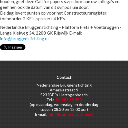
houden, geef deze Call for papers s.v.p. door aan uw collega’s en
geef hen ook de datum van dit symposium door.
De dag levert punten op voor het Constructeursregister,
toehoorder 2 KE's, sprekers 4 KE's
Nederlandse Bruggenstichting - Platform Fiets
+
Voetbruggen -
Lange Kleiweg 34, 2288 GK Rijswijk E-mail:
info@bruggenstichting.nl
Contact
Nederlandse Bruggenstichting
Amerikastraat 9
5232BE 's-Hertogenbosch
Tel.:
06-288 19 650
(op maandag, woensdag en donderdag
tussen 08.30 en 12.00 uur)
E-mail:
info@bruggenstichting.nl