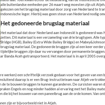
alle buitenlandse eenheden per 26 maart weg moesten zijn uit Atjeh
gekozen om het brugslag materiaal door zorg van Nederland te tra
Indonesische leger. Hierbij was geen steun van Nederland nodig omd
Het gedoneerde brugslag materiaal
Het materiaal dat door Nederland aan Indonesië is gedoneerd was 
zetten. Dit materiaal is een verzameling van drie brugtypen. Alle t
Bridge (HGB), Bailey (Extra Wide Bailey Bridge) en Mabey&Johnson
brugslag materiaal. De gedoneerde bruggen zijn al een keer eerd
tijdelijke bruggen zijn daar nu vervangen door permanente bruggen
aar Banda Aceh getransporteerd. Het materiaal is in april 2005 ove
are werken) een schriftelijk verzoek gedaan voor het geven van een b
sluitend daarop is er een Brug-instructieteam naar Atjeh vertrokke
n de te bouwen bruggen te kunnen garanderen. De cursisten waren de
spraken Engels en nog minder hadden al ervaring met het Bailey mater
cten die bij het bouwen van een paneelbrug aan de orde komen. Van on
en zijn er bijvoorbeeld niet in Atjeh.