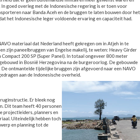
. In goed overleg met de Indonesische regering is er toen voor
nsporteren naar Banda Aceh en de bruggen te laten bouwen door het
at het Indonesische leger voldoende ervaring en capaciteit had.
NAVO materiaal dat Nederland heeft gekregen om in Atjeh in te
ypen zijn paneelbruggen van Engelse makelij, te weten: Heavy Girder
 Compact 200 SP (Super Panel). In totaal ongeveer 800 meter
er gebouwd in Bosnië Herzegovina na de burgeroorlog. De gebouwde
. De ontmantelde tijdelijke bruggen zijn afgevoerd naar een NAVO
rgedragen aan de Indonesische overheid.
ruginstructie. Er bleek nog
n. Dit team heeft 40 personen
 projectleiders, planners en
iaal. Uiteindelijk hebben toch
twerp en planning tot de