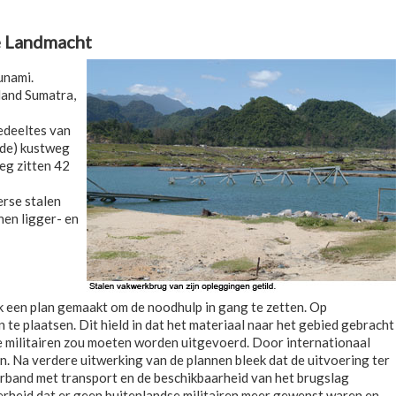
e Landmacht
unami.
land Sumatra,
gedeeltes van
gde) kustweg
eg zitten 42
erse stalen
nen ligger- en
 een plan gemaakt om de noodhulp in gang te zetten. Op
e plaatsen. Dit hield in dat het materiaal naar het gebied gebracht
e militairen zou moeten worden uitgevoerd. Door internationaal
. Na verdere uitwerking van de plannen bleek dat de uitvoering ter
erband met transport en de beschikbaarheid van het brugslag
rheid dat er geen buitenlandse militairen meer gewenst waren en