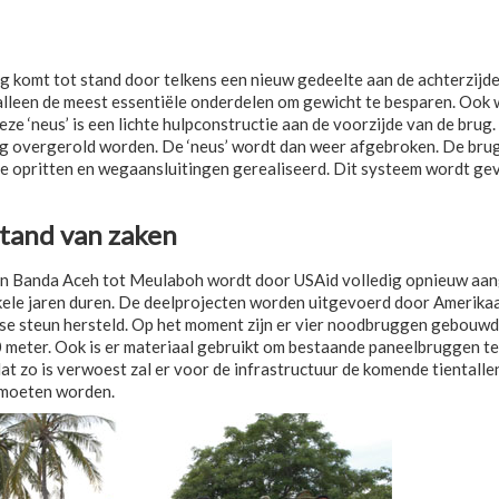
 komt tot stand door telkens een nieuw gedeelte aan de achterzijd
at alleen de meest essentiële onderdelen om gewicht te besparen. Ook
ze ‘neus’ is een lichte hulpconstructie aan de voorzijde van de brug. 
 brug overgerold worden. De ‘neus’ wordt dan weer afgebroken. De br
 opritten en wegaansluitingen gerealiseerd. Dit systeem wordt gevo
stand van zaken
 Banda Aceh tot Meulaboh wordt door USAid volledig opnieuw aangel
kele jaren duren. De deelprojecten worden uitgevoerd door Amerika
e steun hersteld. Op het moment zijn er vier noodbruggen gebouwd
 meter. Ook is er materiaal gebruikt om bestaande paneelbruggen te 
dat zo is verwoest zal er voor de infrastructuur de komende tientalle
moeten worden.