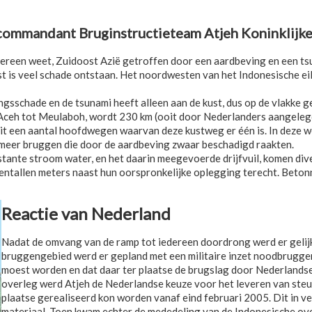
scommandant Bruginstructieteam Atjeh Koninklijk
dereen weet, Zuidoost Azië getroffen door een aardbeving en een ts
ast is veel schade ontstaan. Het noordwesten van het Indonesische ei
ingsschade en de tsunami heeft alleen aan de kust, dus op de vlakke 
 Aceh tot Meulaboh, wordt 230 km (ooit door Nederlanders aangele
uit een aantal hoofdwegen waarvan deze kustweg er één is. In deze w
l meer bruggen die door de aardbeving zwaar beschadigd raakten.
tante stroom water, en het daarin meegevoerde drijfvuil, komen div
entallen meters naast hun oorspronkelijke oplegging terecht. Beton
Reactie van Nederland
Nadat de omvang van de ramp tot iedereen doordrong werd er gelijk
bruggengebied werd er gepland met een militaire inzet noodbruggen t
moest worden en dat daar ter plaatse de brugslag door Nederlands
overleg werd Atjeh de Nederlandse keuze voor het leveren van steun
plaatse gerealiseerd kon worden vanaf eind februari 2005. Dit in v
materiaal. Toen kwam echter de mededeling van de Indonesische ove