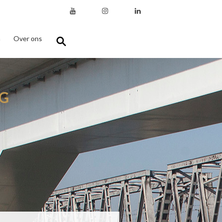
n
Over ons
G