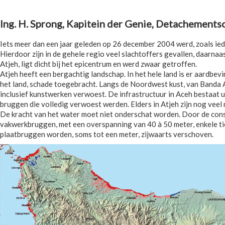
Ing. H. Sprong, Kapitein der Genie, Detachement
Iets meer dan een jaar geleden op 26 december 2004 werd, zoals ie
Hierdoor zijn in de gehele regio veel slachtoffers gevallen, daarna
Atjeh, ligt dicht bij het epicentrum en werd zwaar getroffen.
Atjeh heeft een bergachtig landschap. In het hele land is er aardbev
het land, schade toegebracht. Langs de Noordwest kust, van Banda
inclusief kunstwerken verwoest. De infrastructuur in Aceh bestaat 
bruggen die volledig verwoest werden. Elders in Atjeh zijn nog vee
De kracht van het water moet niet onderschat worden. Door de cons
vakwerkbruggen, met een overspanning van 40 à 50 meter, enkele ti
plaatbruggen worden, soms tot een meter, zijwaarts verschoven.