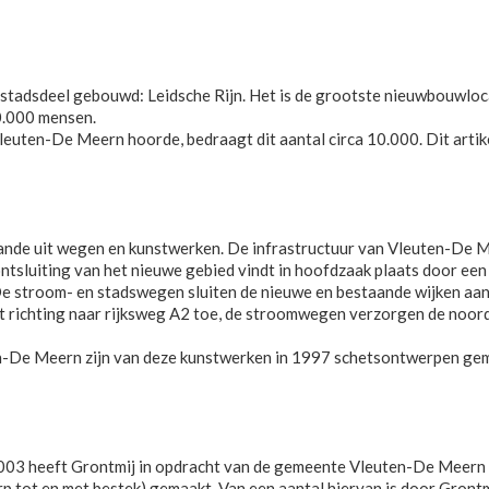
stadsdeel gebouwd: Leidsche Rijn. Het is de grootste nieuwbouwloc
.000 mensen.
leuten-De Meern hoorde, bedraagt dit aantal circa 10.000. Dit artik
aande uit wegen en kunstwerken. De infrastructuur van Vleuten-De 
ontsluiting van het nieuwe gebied vindt in hoofdzaak plaats door een
 stroom- en stadswegen sluiten de nieuwe en bestaande wijken aa
t richting naar rijksweg A2 toe, de stroomwegen verzorgen de noord
en-De Meern zijn van deze kunstwerken in 1997 schetsontwerpen gem
003 heeft Grontmij in opdracht van de gemeente Vleuten-De Meern e
 tot en met bestek) gemaakt. Van een aantal hiervan is door Grontmij