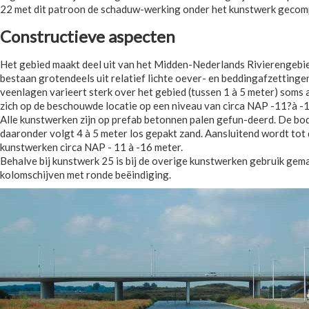
22 met dit patroon de schaduw-werking onder het kunstwerk gecompe
Constructieve aspecten
Het gebied maakt deel uit van het Midden-Nederlands Rivierengebie
bestaan grotendeels uit relatief lichte oever- en beddingafzettingen 
veenlagen varieert sterk over het gebied (tussen 1 à 5 meter) soms
zich op de beschouwde locatie op een niveau van circa NAP -11?à -1
Alle kunstwerken zijn op prefab betonnen palen gefun-deerd. De bode
daaronder volgt 4 à 5 meter los gepakt zand. Aansluitend wordt tot 
kunstwerken circa NAP - 11 à -16 meter.
Behalve bij kunstwerk 25 is bij de overige kunstwerken gebruik 
kolomschijven met ronde beëindiging.