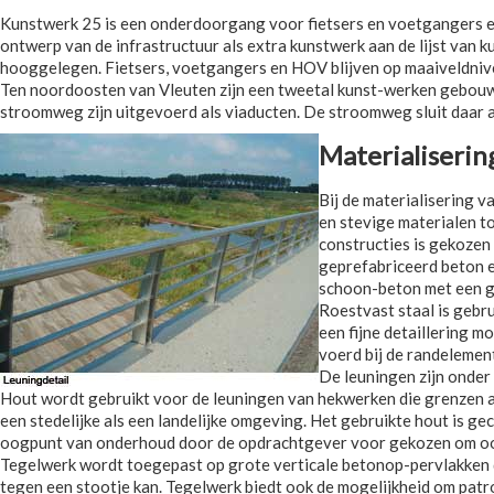
Kunstwerk 25 is een onderdoorgang voor fietsers en voetgangers en
ontwerp van de infrastructuur als extra kunstwerk aan de lijst van
hooggelegen. Fietsers, voetgangers en HOV blijven op maaiveldniv
Ten noordoosten van Vleuten zijn een tweetal kunst-werken gebouwd
stroomweg zijn uitgevoerd als viaducten. De stroomweg sluit daar a
Materialiserin
Bij de materialisering 
en stevige materialen t
constructies is gekozen
geprefabriceerd beton e
schoon-beton met een gl
Roestvast staal is gebr
een fijne detaillering m
voerd bij de randelemen
De leuningen zijn onder
Hout wordt gebruikt voor de leuningen van hekwerken die grenzen aa
een stedelijke als een landelijke omgeving. Het gebruikte hout is ge
oogpunt van onderhoud door de opdrachtgever voor gekozen om ook 
Tegelwerk wordt toegepast op grote verticale betonop-pervlakken die
tegen een stootje kan. Tegelwerk biedt ook de mogelijkheid om pa