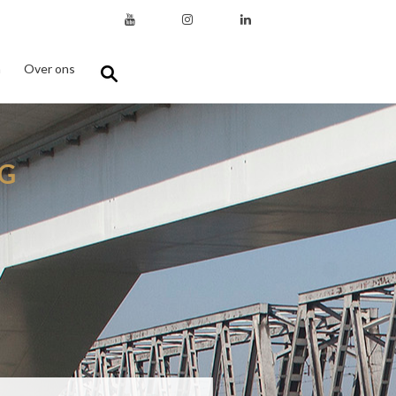
n
Over ons
G