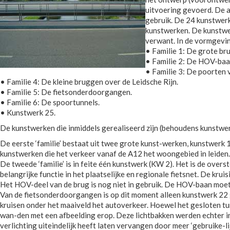
uitvoering gevoerd. De a
gebruik. De 24 kunstwerke
kunstwerken. De kunstwer
verwant. In de vormgevin
• Familie 1: De grote br
• Familie 2: De HOV-baan
• Familie 3: De poorten
• Familie 4: De kleine bruggen over de Leidsche Rijn.
• Familie 5: De fietsonderdoorgangen.
• Familie 6: De spoortunnels.
• Kunstwerk 25.
De kunstwerken die inmiddels gerealiseerd zijn (behoudens kunstwerk
De eerste ‘familie’ bestaat uit twee grote kunst-werken, kunstwerk 
kunstwerken die het verkeer vanaf de A12 het woongebied in leiden.
De tweede ‘familie’ is in feite één kunstwerk (KW 2). Het is de over
belangrijke functie in het plaatselijke en regionale fietsnet. De kruis
Het HOV-deel van de brug is nog niet in gebruik. De HOV-baan mo
Van de fietsonderdoorgangen is op dit moment alleen kunstwerk 22 g
kruisen onder het maaiveld het autoverkeer. Hoewel het gesloten tun
wan-den met een afbeelding erop. Deze lichtbakken werden echter in 
verlichting uiteindelijk heeft laten vervangen door meer ‘gebruike-lij