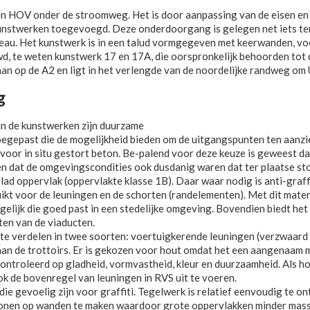
 HOV onder de stroomweg. Het is door aanpassing van de eisen en v
 kunstwerken toegevoegd. Deze onderdoorgang is gelegen net iets ten
eau. Het kunstwerk is in een talud vormgegeven met keerwanden, vo
, te weten kunstwerk 17 en 17A, die oorspronkelijk behoorden tot d
an op de A2 en ligt in het verlengde van de noordelijke randweg om 
g
van de kunstwerken zijn duurzame
oegepast die de mogelijkheid bieden om de uitgangspunten ten aanzi
 voor in situ gestort beton. Be-palend voor deze keuze is geweest 
n dat de omgevingscondities ook dusdanig waren dat ter plaatse sto
ad oppervlak (oppervlakte klasse 1B). Daar waar nodig is anti-graff
uikt voor de leuningen en de schorten (randelementen). Met dit mate
ogelijk die goed past in een stedelijke omgeving. Bovendien biedt he
ten van de viaducten.
 te verdelen in twee soorten: voertuigkerende leuningen (verzwaard
n de trottoirs. Er is gekozen voor hout omdat het een aangenaam ma
controleerd op gladheid, vormvastheid, kleur en duurzaamheid. Als hou
de bovenregel van leuningen in RVS uit te voeren.
 gevoelig zijn voor graffiti. Tegelwerk is relatief eenvoudig te on
tronen op wanden te maken waardoor grote oppervlakken minder mass