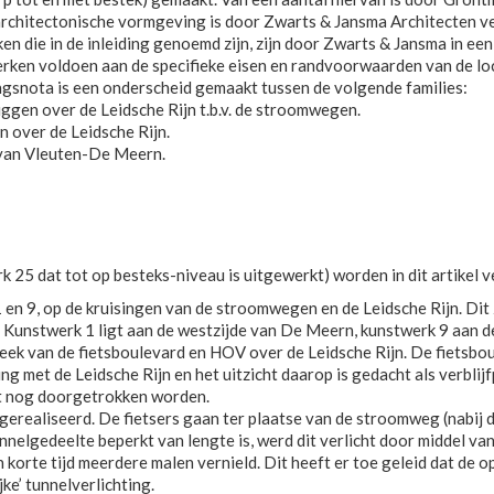
rchitectonische vormgeving is door Zwarts & Jansma Architecten ve
n die in de inleiding genoemd zijn, zijn door Zwarts & Jansma in ee
ken voldoen aan de specifieke eisen en randvoorwaarden van de locat
gsnota is een onderscheid gemaakt tussen de volgende families:
uggen over de Leidsche Rijn t.b.v. de stroomwegen.
 over de Leidsche Rijn.
 van Vleuten-De Meern.
 25 dat tot op besteks-niveau is uitgewerkt) worden in dit artikel 
1 en 9, op de kruisingen van de stroomwegen en de Leidsche Rijn. Dit
 Kunstwerk 1 ligt aan de westzijde van De Meern, kunstwerk 9 aan de
steek van de fietsboulevard en HOV over de Leidsche Rijn. De fietsbo
ing met de Leidsche Rijn en het uitzicht daarop is gedacht als verblijf
et nog doorgetrokken worden.
erealiseerd. De fietsers gaan ter plaatse van de stroomweg (nabij 
nelgedeelte beperkt van lengte is, werd dit verlicht door middel van
korte tijd meerdere malen vernield. Dit heeft er toe geleid dat de 
ke’ tunnelverlichting.