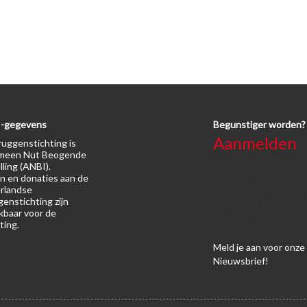
-gegevens
Begunstiger worden?
Aanmelden
uggenstichting is
meen Nut Beogende
Voor alle soorten
lling (ANBI).
n en donaties aan de
begunstigers gelden
rlandse
kortingen op activitei
enstichting zijn
en publicaties van de
kbaar voor de
Bruggenstichting.
ting.
Meld
je aan
voor onze
Nieuwsbrief!