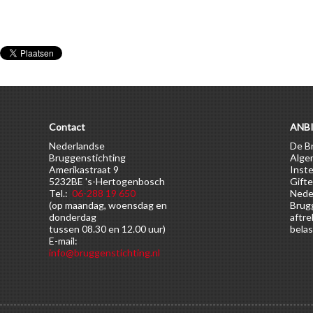
Contact
ANBI
Nederlandse
De Br
Bruggenstichting
Alge
Amerikastraat 9
Inste
5232BE 's-Hertogenbosch
Gifte
Tel.:
06-288 19 650
Nede
(op maandag, woensdag en
Brugg
donderdag
aftre
tussen 08.30 en 12.00 uur)
belas
E-mail:
info@bruggenstichting.nl