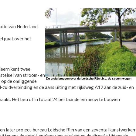
atie van Nederland.
el gaat over het
Meern kent twee
 stelsel van stroom- en
n op de omliggende
-zuidverbinding en de aansluiting met rijksweg A12 aan de zuid- en
aakt. Het betrof in totaal 24 bestaande en nieuw te bouwen
n later project-bureau Leidsche Rijn van een zevental kunstwerken
 tevens de detail-engineering verricht en de directie tijdens de