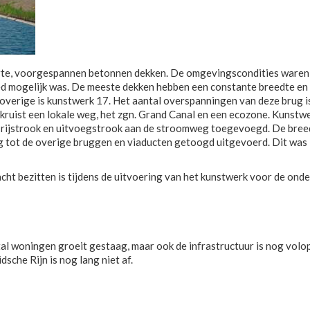
orte, voorgespannen betonnen dekken. De omgevingscondities waren o
d mogelijk was. De meeste dekken hebben een constante breedte en z
overige is kunstwerk 17. Het aantal overspanningen van deze brug i
ug kruist een lokale weg, het zgn. Grand Canal en een ecozone. Kunst
a rijstrook en uitvoegstrook aan de stroomweg toegevoegd. De bree
ng tot de overige bruggen en viaducten getoogd uitgevoerd. Dit was 
t bezitten is tijdens de uitvoering van het kunstwerk voor de ond
l woningen groeit gestaag, maar ook de infrastructuur is nog volop
che Rijn is nog lang niet af.