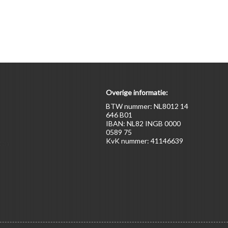
Overige informatie:
BTW nummer: NL8012 14
646 B01
IBAN: NL82 INGB 0000
0589 75
KvK nummer: 41146639
ten