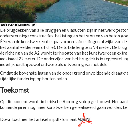
De brugdekken van alle bruggen en viaducten zijn in het werk gest
ondersteuningsconstructies, bekisting en het storten van beton goe
Één van de kunstwerken die qua vorm en afme-tingen afwijkt van de 
het aantal velden één of drie). De totale lengte is 94 meter. De br
de richting van de A2 wordt ter hoogte van het kunstwerk een extr
maximaal 27 meter. De onderzijde van het brugdek is in tegenstelli
moeilijkheid bij zowel ontwerp als uitvoering van het dek.
Omdat de bovenste lagen van de ondergrond onvoldoende draagkrach
tijdelijke fundering op houten palen.
Toekomst
Op dit moment wordt in Leidsche Rijn nog volop ge-bouwd. Het aanta
komende jaren nog meer kunstwerken gerealiseerd gaan worden. Leids
Download hier het artikel in pdf-formaat