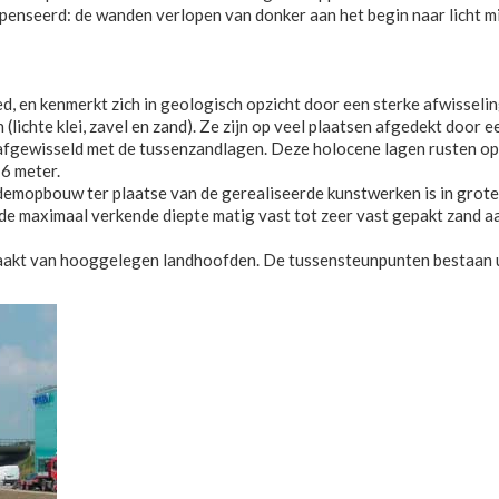
nseerd: de wanden verlopen van donker aan het begin naar licht mid
d, en kenmerkt zich in geologisch opzicht door een sterke afwisse
(lichte klei, zavel en zand). Ze zijn op veel plaatsen afgedekt door e
 afgewisseld met de tussenzandlagen. Deze holocene lagen rusten op
6 meter.
mopbouw ter plaatse van de gerealiseerde kunstwerken is in grote li
de maximaal verkende diepte matig vast tot zeer vast gepakt zand aa
gemaakt van hooggelegen landhoofden. De tussensteunpunten bestaa