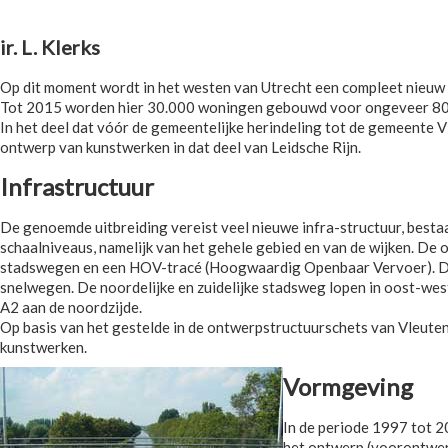
ir. L. Klerks
Op dit moment wordt in het westen van Utrecht een compleet nieuw 
Tot 2015 worden hier 30.000 woningen gebouwd voor ongeveer 80
In het deel dat vóór de gemeentelijke herindeling tot de gemeente V
ontwerp van kunstwerken in dat deel van Leidsche Rijn.
Infrastructuur
De genoemde uitbreiding vereist veel nieuwe infra-structuur, best
schaalniveaus, namelijk van het gehele gebied en van de wijken. De 
stadswegen en een HOV-tracé (Hoogwaardig Openbaar Vervoer). De
snelwegen. De noordelijke en zuidelijke stadsweg lopen in oost-wes
A2 aan de noordzijde.
Op basis van het gestelde in de ontwerpstructuurschets van Vleut
kunstwerken.
Vormgeving
In de periode 1997 tot 2
het ontwerp (voorontwerp