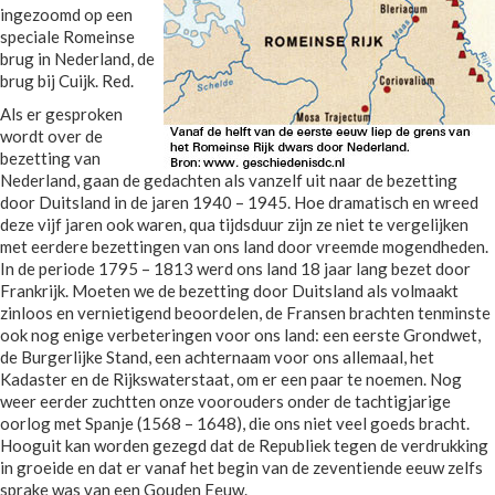
ingezoomd op een
speciale Romeinse
brug in Nederland, de
brug bij Cuijk. Red.
Als er gesproken
wordt over de
bezetting van
Nederland, gaan de gedachten als vanzelf uit naar de bezetting
door Duitsland in de jaren 1940 – 1945. Hoe dramatisch en wreed
deze vijf jaren ook waren, qua tijdsduur zijn ze niet te vergelijken
met eerdere bezettingen van ons land door vreemde mogendheden.
In de periode 1795 – 1813 werd ons land 18 jaar lang bezet door
Frankrijk. Moeten we de bezetting door Duitsland als volmaakt
zinloos en vernietigend beoordelen, de Fransen brachten tenminste
ook nog enige verbeteringen voor ons land: een eerste Grondwet,
de Burgerlijke Stand, een achternaam voor ons allemaal, het
Kadaster en de Rijkswaterstaat, om er een paar te noemen. Nog
weer eerder zuchtten onze voorouders onder de tachtigjarige
oorlog met Spanje (1568 – 1648), die ons niet veel goeds bracht.
Hooguit kan worden gezegd dat de Republiek tegen de verdrukking
in groeide en dat er vanaf het begin van de zeventiende eeuw zelfs
sprake was van een Gouden Eeuw.