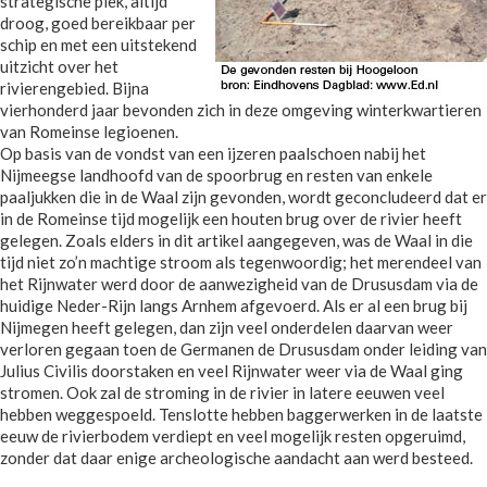
strategische plek, altijd
droog, goed bereikbaar per
schip en met een uitstekend
uitzicht over het
rivierengebied. Bijna
vierhonderd jaar bevonden zich in deze omgeving winterkwartieren
van Romeinse legioenen.
Op basis van de vondst van een ijzeren paalschoen nabij het
Nijmeegse landhoofd van de spoorbrug en resten van enkele
paaljukken die in de Waal zijn gevonden, wordt geconcludeerd dat er
in de Romeinse tijd mogelijk een houten brug over de rivier heeft
gelegen. Zoals elders in dit artikel aangegeven, was de Waal in die
tijd niet zo’n machtige stroom als tegenwoordig; het merendeel van
het Rijnwater werd door de aanwezigheid van de Drususdam via de
huidige Neder-Rijn langs Arnhem afgevoerd. Als er al een brug bij
Nijmegen heeft gelegen, dan zijn veel onderdelen daarvan weer
verloren gegaan toen de Germanen de Drususdam onder leiding van
Julius Civilis doorstaken en veel Rijnwater weer via de Waal ging
stromen. Ook zal de stroming in de rivier in latere eeuwen veel
hebben weggespoeld. Tenslotte hebben baggerwerken in de laatste
eeuw de rivierbodem verdiept en veel mogelijk resten opgeruimd,
zonder dat daar enige archeologische aandacht aan werd besteed.