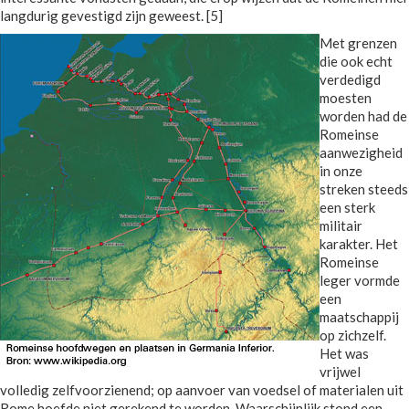
langdurig gevestigd zijn geweest. [5]
Met grenzen
die ook echt
verdedigd
moesten
worden had de
Romeinse
aanwezigheid
in onze
streken steeds
een sterk
militair
karakter. Het
Romeinse
leger vormde
een
maatschappij
op zichzelf.
Het was
vrijwel
volledig zelfvoorzienend; op aanvoer van voedsel of materialen uit
Rome hoefde niet gerekend te worden. Waarschijnlijk stond een