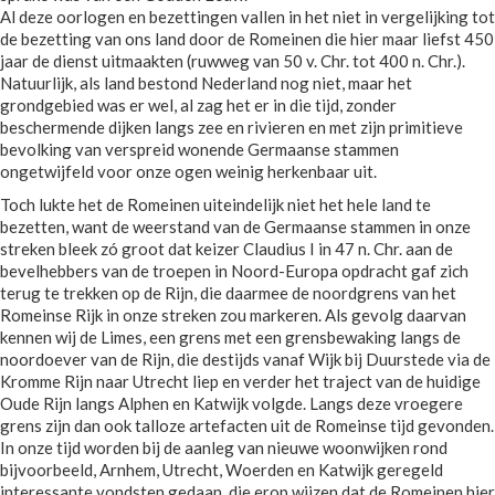
Al deze oorlogen en bezettingen vallen in het niet in vergelijking tot
de bezetting van ons land door de Romeinen die hier maar liefst 450
jaar de dienst uitmaakten (ruwweg van 50 v. Chr. tot 400 n. Chr.).
Natuurlijk, als land bestond Nederland nog niet, maar het
grondgebied was er wel, al zag het er in die tijd, zonder
beschermende dijken langs zee en rivieren en met zijn primitieve
bevolking van verspreid wonende Germaanse stammen
ongetwijfeld voor onze ogen weinig herkenbaar uit.
Toch lukte het de Romeinen uiteindelijk niet het hele land te
bezetten, want de weerstand van de Germaanse stammen in onze
streken bleek zó groot dat keizer Claudius I in 47 n. Chr. aan de
bevelhebbers van de troepen in Noord-Europa opdracht gaf zich
terug te trekken op de Rijn, die daarmee de noordgrens van het
Romeinse Rijk in onze streken zou markeren. Als gevolg daarvan
kennen wij de Limes, een grens met een grensbewaking langs de
noordoever van de Rijn, die destijds vanaf Wijk bij Duurstede via de
Kromme Rijn naar Utrecht liep en verder het traject van de huidige
Oude Rijn langs Alphen en Katwijk volgde. Langs deze vroegere
grens zijn dan ook talloze artefacten uit de Romeinse tijd gevonden.
In onze tijd worden bij de aanleg van nieuwe woonwijken rond
bijvoorbeeld, Arnhem, Utrecht, Woerden en Katwijk geregeld
interessante vondsten gedaan, die erop wijzen dat de Romeinen hier