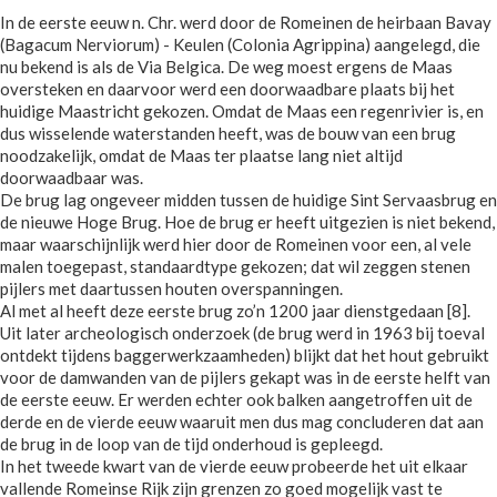
In de eerste eeuw n. Chr. werd door de Romeinen de heirbaan Bavay
(Bagacum Nerviorum) - Keulen (Colonia Agrippina) aangelegd, die
nu bekend is als de Via Belgica. De weg moest ergens de Maas
oversteken en daarvoor werd een doorwaadbare plaats bij het
huidige Maastricht gekozen. Omdat de Maas een regenrivier is, en
dus wisselende waterstanden heeft, was de bouw van een brug
noodzakelijk, omdat de Maas ter plaatse lang niet altijd
doorwaadbaar was.
De brug lag ongeveer midden tussen de huidige Sint Servaasbrug en
de nieuwe Hoge Brug. Hoe de brug er heeft uitgezien is niet bekend,
maar waarschijnlijk werd hier door de Romeinen voor een, al vele
malen toegepast, standaardtype gekozen; dat wil zeggen stenen
pijlers met daartussen houten overspanningen.
Al met al heeft deze eerste brug zo’n 1200 jaar dienstgedaan [8].
Uit later archeologisch onderzoek (de brug werd in 1963 bij toeval
ontdekt tijdens baggerwerkzaamheden) blijkt dat het hout gebruikt
voor de damwanden van de pijlers gekapt was in de eerste helft van
de eerste eeuw. Er werden echter ook balken aangetroffen uit de
derde en de vierde eeuw waaruit men dus mag concluderen dat aan
de brug in de loop van de tijd onderhoud is gepleegd.
In het tweede kwart van de vierde eeuw probeerde het uit elkaar
vallende Romeinse Rijk zijn grenzen zo goed mogelijk vast te