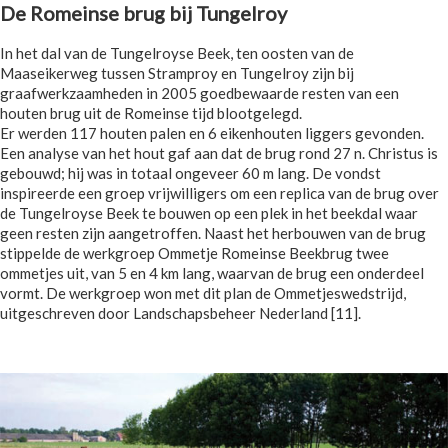
De Romeinse brug bij Tungelroy
In het dal van de Tungelroyse Beek, ten oosten van de
Maaseikerweg tussen Stramproy en Tungelroy zijn bij
graafwerkzaamheden in 2005 goedbewaarde resten van een
houten brug uit de Romeinse tijd blootgelegd.
Er werden 117 houten palen en 6 eikenhouten liggers gevonden.
Een analyse van het hout gaf aan dat de brug rond 27 n. Christus is
gebouwd; hij was in totaal ongeveer 60 m lang. De vondst
inspireerde een groep vrijwilligers om een replica van de brug over
de Tungelroyse Beek te bouwen op een plek in het beekdal waar
geen resten zijn aangetroffen. Naast het herbouwen van de brug
stippelde de werkgroep Ommetje Romeinse Beekbrug twee
ommetjes uit, van 5 en 4 km lang, waarvan de brug een onderdeel
vormt. De werkgroep won met dit plan de Ommetjeswedstrijd,
uitgeschreven door Landschapsbeheer Nederland [11].