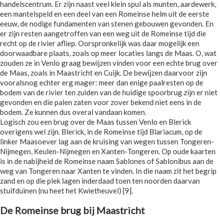
handelscentrum. Er zijn naast veel klein spul als munten, aardewerk,
een mantelspeld en een deel van een Romeinse helm uit de eerste
eeuw, de nodige fundamenten van stenen gebouwen gevonden. En
er zijn resten aangetroffen van een weg uit de Romeinse tijd die
recht op de rivier afliep. Oorspronkelijk was daar mogelijk een
doorwaadbare plaats, zoals op meer locaties langs de Maas. O, wat
zouden ze in Venlo graag bewijzen vinden voor een echte brug over
de Maas, zoals in Maastricht en Cuijk. De bewijzen daarvoor zijn
vooralsnog echter erg mager: meer dan enige paalresten op de
bodem van de rivier ten zuiden van de huidige spoorbrug zijn er niet
gevonden en die palen zaten voor zover bekend niet eens in de
bodem. Ze kunnen dus overal vandaan komen.
Logisch zou een brug over de Maas tussen Venlo en Blerick
overigens wel zijn. Blerick, in de Romeinse tijd Blariacum, op de
linker Maasoever lag aan de kruising van wegen tussen Tongeren-
Nijmegen, Keulen-Nijmegen en Xanten-Tongeren. Op oude kaarten
is in de nabijheid de Romeinse naam Sablones of Sablonibus aan de
weg van Tongeren naar Xanten te vinden. In die naam zit het begrip
zand en op die plek lagen inderdaad toen ten noorden daarvan
stuifduinen (nu heet het Kwietheuvel) [9].
De Romeinse brug bij Maastricht