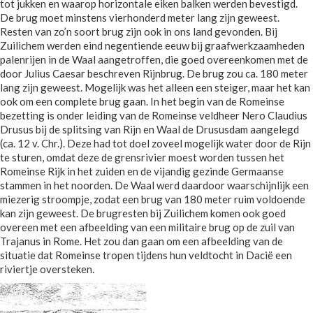
tot jukken en waarop horizontale eiken balken werden bevestigd.
De brug moet minstens vierhonderd meter lang zijn geweest.
Resten van zo’n soort brug zijn ook in ons land gevonden. Bij
Zuilichem werden eind negentiende eeuw bij graafwerkzaamheden
palenrijen in de Waal aangetroffen, die goed overeenkomen met de
door Julius Caesar beschreven Rijnbrug. De brug zou ca. 180 meter
lang zijn geweest. Mogelijk was het alleen een steiger, maar het kan
ook om een complete brug gaan. In het begin van de Romeinse
bezetting is onder leiding van de Romeinse veldheer Nero Claudius
Drusus bij de splitsing van Rijn en Waal de Drususdam aangelegd
(ca. 12 v. Chr.). Deze had tot doel zoveel mogelijk water door de Rijn
te sturen, omdat deze de grensrivier moest worden tussen het
Romeinse Rijk in het zuiden en de vijandig gezinde Germaanse
stammen in het noorden. De Waal werd daardoor waarschijnlijk een
miezerig stroompje, zodat een brug van 180 meter ruim voldoende
kan zijn geweest. De brugresten bij Zuilichem komen ook goed
overeen met een afbeelding van een militaire brug op de zuil van
Trajanus in Rome. Het zou dan gaan om een afbeelding van de
situatie dat Romeinse tropen tijdens hun veldtocht in Dacië een
riviertje oversteken.