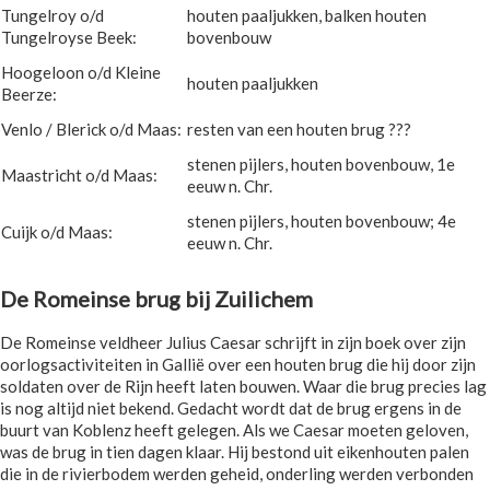
Tungelroy o/d
houten paaljukken, balken houten
Tungelroyse Beek:
bovenbouw
Hoogeloon o/d Kleine
houten paaljukken
Beerze:
Venlo / Blerick o/d Maas:
resten van een houten brug ???
stenen pijlers, houten bovenbouw, 1e
Maastricht o/d Maas:
eeuw n. Chr.
stenen pijlers, houten bovenbouw; 4e
Cuijk o/d Maas:
eeuw n. Chr.
De Romeinse brug bij Zuilichem
De Romeinse veldheer Julius Caesar schrijft in zijn boek over zijn
oorlogsactiviteiten in Gallië over een houten brug die hij door zijn
soldaten over de Rijn heeft laten bouwen. Waar die brug precies lag
is nog altijd niet bekend. Gedacht wordt dat de brug ergens in de
buurt van Koblenz heeft gelegen. Als we Caesar moeten geloven,
was de brug in tien dagen klaar. Hij bestond uit eikenhouten palen
die in de rivierbodem werden geheid, onderling werden verbonden