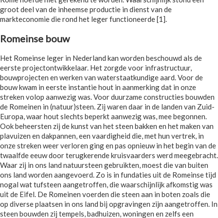
groot deel van de inheemse productie in dienst van de
markteconomie die rond het leger functioneerde [1].
Romeinse bouw
Het Romeinse leger in Nederland kan worden beschouwd als de
eerste projectontwikkelaar. Het zorgde voor infrastructuur,
bouwprojecten en werken van waterstaatkundige aard. Voor de
bouw kwam in eerste instantie hout in aanmerking dat in onze
streken volop aanwezig was. Voor duurzame constructies bouwden
de Romeinen in (natuur)steen. Zij waren daar in de landen van Zuid-
Europa, waar hout slechts beperkt aanwezig was, mee begonnen.
Ook beheersten zij de kunst van het steen bakken en het maken van
plavuizen en dakpannen, een vaardigheid die, met hun vertrek, in
onze streken weer verloren ging en pas opnieuw in het begin van de
twaalfde eeuw door terugkerende kruisvaarders werd meegebracht.
Waar zij in ons land natuursteen gebruikten, moest die van buiten
ons land worden aangevoerd. Zo is in fundaties uit de Romeinse tijd
nogal wat tufsteen aangetroffen, die waarschijnlijk afkomstig was
uit de Eifel. De Romeinen voerden die steen aan in boten zoals die
op diverse plaatsen in ons land bij opgravingen zijn aangetroffen. In
steen bouwden zij tempels, badhuizen, woningen en zelfs een