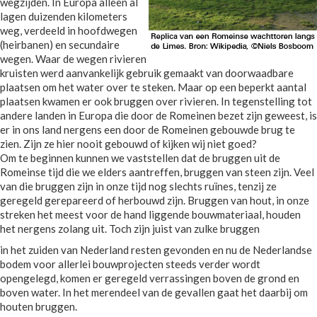
wegzijden. In Europa alleen al
lagen duizenden kilometers
weg, verdeeld in hoofdwegen
(heirbanen) en secundaire
wegen. Waar de wegen rivieren
kruisten werd aanvankelijk gebruik gemaakt van doorwaadbare
plaatsen om het water over te steken. Maar op een beperkt aantal
plaatsen kwamen er ook bruggen over rivieren. In tegenstelling tot
andere landen in Europa die door de Romeinen bezet zijn geweest, is
er in ons land nergens een door de Romeinen gebouwde brug te
zien. Zijn ze hier nooit gebouwd of kijken wij niet goed?
Om te beginnen kunnen we vaststellen dat de bruggen uit de
Romeinse tijd die we elders aantreffen, bruggen van steen zijn. Veel
van die bruggen zijn in onze tijd nog slechts ruïnes, tenzij ze
geregeld gerepareerd of herbouwd zijn. Bruggen van hout, in onze
streken het meest voor de hand liggende bouwmateriaal, houden
het nergens zolang uit. Toch zijn juist van zulke bruggen
in het zuiden van Nederland resten gevonden en nu de Nederlandse
bodem voor allerlei bouwprojecten steeds verder wordt
opengelegd, komen er geregeld verrassingen boven de grond en
boven water. In het merendeel van de gevallen gaat het daarbij om
houten bruggen.