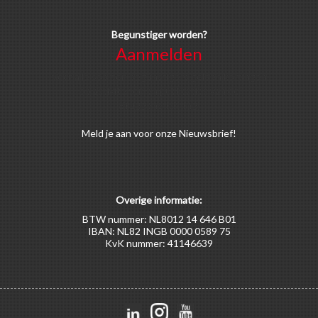
Begunstiger worden?
Aanmelden
Voor alle soorten begunstigers gelden kortingen
op activiteiten en publicaties van de
Bruggenstichting.
Meld
je aan
voor onze Nieuwsbrief!
Overige informatie:
BTW nummer: NL8012 14 646 B01
IBAN: NL82 INGB 0000 0589 75
KvK nummer: 41146639