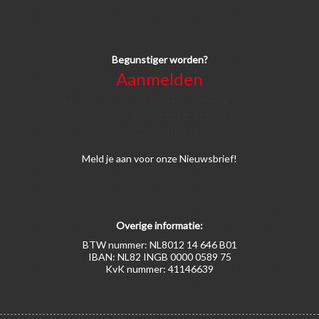
Begunstiger worden?
Aanmelden
Voor alle soorten begunstigers gelden kortingen
op activiteiten en publicaties van de
Bruggenstichting.
Meld
je aan
voor onze Nieuwsbrief!
Overige informatie:
BTW nummer: NL8012 14 646 B01
IBAN: NL82 INGB 0000 0589 75
KvK nummer: 41146639