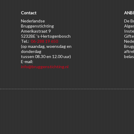
Contact
ANBI
Nederlandse
De Br
Bruggenstichting
Alge
Amerikastraat 9
Inste
5232BE 's-Hertogenbosch
Gifte
Tel.:
06-288 19 650
Nede
(op maandag, woensdag en
Brugg
donderdag
aftre
tussen 08.30 en 12.00 uur)
belas
E-mail:
info@bruggenstichting.nl