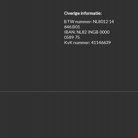
Overige informatie:
BTW nummer: NL8012 14
646 B01
IBAN: NL82 INGB 0000
0589 75
KvK nummer: 41146639
ten