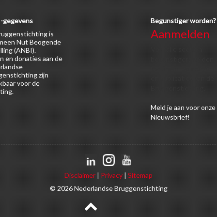
-gegevens
Begunstiger worden?
Aanmelden
uggenstichting is
meen Nut Beogende
Voor alle soorten
lling (ANBI).
n en donaties aan de
begunstigers gelden
rlandse
kortingen op activitei
enstichting zijn
en publicaties van de
kbaar voor de
Bruggenstichting.
ting.
Meld
je aan
voor onze
Nieuwsbrief!
Disclaimer
|
Privacy
|
Sitemap
© 2026 Nederlandse Bruggenstichting