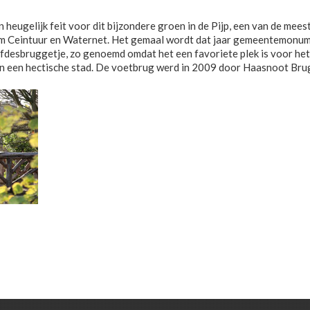
heugelijk feit voor dit bijzondere groen in de Pijp, een van de mees
um Ceintuur en Waternet. Het gemaal wordt dat jaar gemeentemonument
efdesbruggetje, zo genoemd omdat het een favoriete plek is voor het 
nin een hectische stad. De voetbrug werd in 2009 door Haasnoot Br