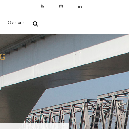
n
Over ons
G