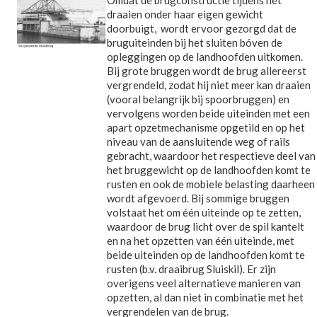
Omdat de brugconstructie tijdens het
draaien onder haar eigen gewicht
doorbuigt, wordt ervoor gezorgd dat de
bruguiteinden bij het sluiten bóven de
opleggingen op de landhoofden uitkomen.
Bij grote bruggen wordt de brug allereerst
vergrendeld, zodat hij niet meer kan draaien
(vooral belangrijk bij spoorbruggen) en
vervolgens worden beide uiteinden met een
apart opzetmechanisme opgetild en op het
niveau van de aansluitende weg of rails
gebracht, waardoor het respectieve deel van
het bruggewicht op de landhoofden komt te
rusten en ook de mobiele belasting daarheen
wordt afgevoerd. Bij sommige bruggen
volstaat het om één uiteinde op te zetten,
waardoor de brug licht over de spil kantelt
en na het opzetten van één uiteinde, met
beide uiteinden op de landhoofden komt te
rusten (b.v. draaibrug Sluiskil). Er zijn
overigens veel alternatieve manieren van
opzetten, al dan niet in combinatie met het
vergrendelen van de brug.