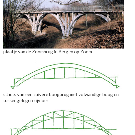
plaatje van de Zoombrug in Bergen op Zoom
schets van een zuivere boogbrug met volwandige boog en
tussengelegen rijvloer