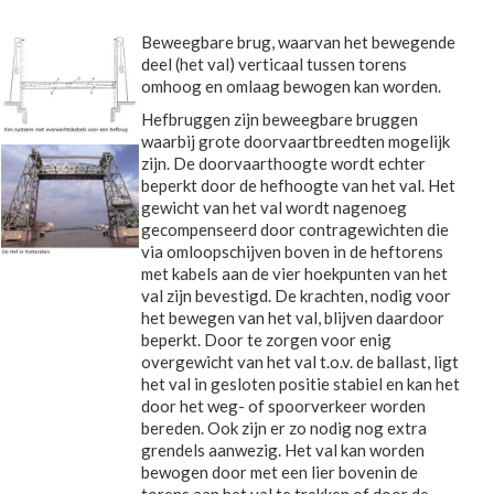
Beweegbare brug, waarvan het bewegende
deel (het val) verticaal tussen torens
omhoog en omlaag bewogen kan worden.
Hefbruggen zijn beweegbare bruggen
waarbij grote doorvaartbreedten mogelijk
zijn. De doorvaarthoogte wordt echter
beperkt door de hefhoogte van het val. Het
gewicht van het val wordt nagenoeg
gecompenseerd door contragewichten die
via omloopschijven boven in de heftorens
met kabels aan de vier hoekpunten van het
val zijn bevestigd. De krachten, nodig voor
het bewegen van het val, blijven daardoor
beperkt. Door te zorgen voor enig
overgewicht van het val t.o.v. de ballast, ligt
het val in gesloten positie stabiel en kan het
door het weg- of spoorverkeer worden
bereden. Ook zijn er zo nodig nog extra
grendels aanwezig. Het val kan worden
bewogen door met een lier bovenin de