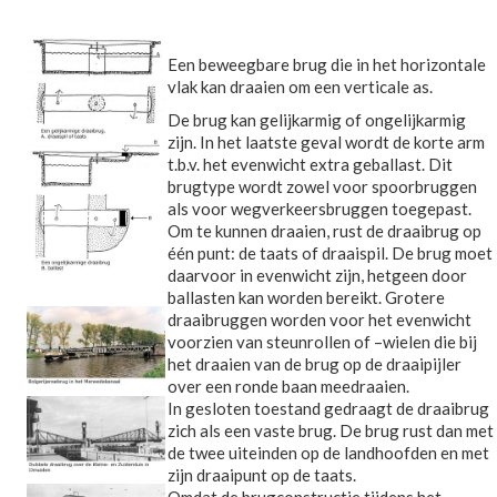
Een beweegbare brug die in het horizontale
vlak kan draaien om een verticale as.
De brug kan gelijkarmig of ongelijkarmig
zijn. In het laatste geval wordt de korte arm
t.b.v. het evenwicht extra geballast. Dit
brugtype wordt zowel voor spoorbruggen
als voor wegverkeersbruggen toegepast.
Om te kunnen draaien, rust de draaibrug op
één punt: de taats of draaispil. De brug moet
daarvoor in evenwicht zijn, hetgeen door
ballasten kan worden bereikt. Grotere
draaibruggen worden voor het evenwicht
voorzien van steunrollen of –wielen die bij
het draaien van de brug op de draaipijler
over een ronde baan meedraaien.
In gesloten toestand gedraagt de draaibrug
zich als een vaste brug. De brug rust dan met
de twee uiteinden op de landhoofden en met
zijn draaipunt op de taats.