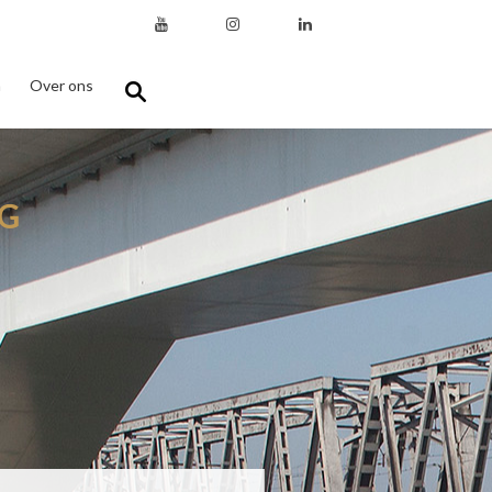
n
Over ons
G