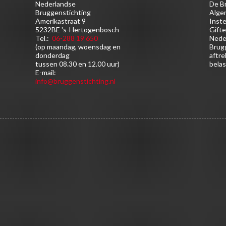
Nederlandse
De Br
Bruggenstichting
Alge
Amerikastraat 9
Inste
5232BE 's-Hertogenbosch
Gifte
Tel.:
06-288 19 650
Nede
(op maandag, woensdag en
Brugg
donderdag
aftre
tussen 08.30 en 12.00 uur)
belas
E-mail:
info@bruggenstichting.nl