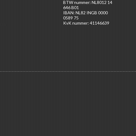
BTW nummer: NL8012 14
646 B01
IBAN: NL82 INGB 0000
0589 75
KvK nummer: 41146639
ten