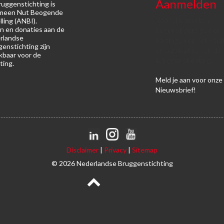
Aanmelden
uggenstichting is
meen Nut Beogende
Voor alle soorten
lling (ANBI).
n en donaties aan de
begunstigers gelden
rlandse
kortingen op activitei
enstichting zijn
en publicaties van de
kbaar voor de
Bruggenstichting.
ting.
Meld
je aan
voor onze
Nieuwsbrief!
Disclaimer
|
Privacy
|
Sitemap
© 2026 Nederlandse Bruggenstichting