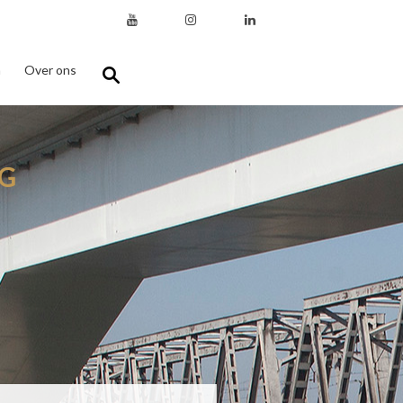
n
Over ons
G